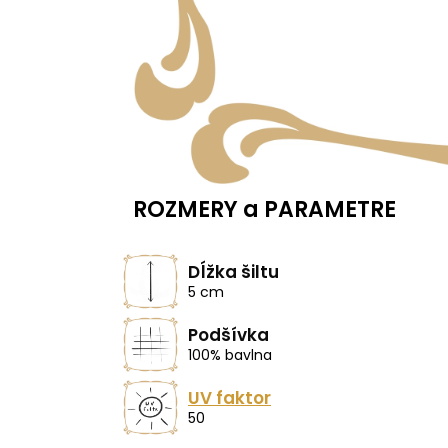
ROZMERY a PARAMETRE
Dĺžka šiltu
5 cm
Podšívka
100% bavlna
UV faktor
50