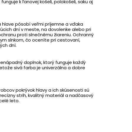
nguje k ľanovej košeli, polokošeli, saku aj
Na hlave pôsobí veľmi príjemne a vďaka
úcich dní v meste, na dovolenke alebo pri
ochranu proti slnečnému žiareniu. Ochranný
ym slnkom, čo oceníte pri cestovaní,
ých dní.
 nenápadný doplnok, ktorý funguje každý
retože sivá farba je univerzálna a dobre
obcov pokrývok hlavy a ich skúsenosti sú
ecízny strih, kvalitný materiál a nadčasový
celé leto.