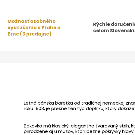
Možnosť osobného
Rýchle doručeni
vyskúšania v Prahe a
celom Slovensku
Brne (3 predajne)
Letná pánska baretka od tradičnej nemeckej značk
roku 1903, je presne ten typ doplnku, ktorý dokáž
Bekovka má klasický, elegantne tvarovaný strih, k
prirodzene aj u mužov, ktorí bežne pokrývky hlavy 