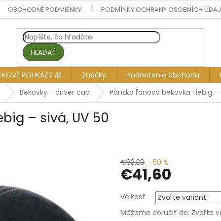
OBCHODNÉ PODMIENKY
PODMÍNKY OCHRANY OSOBNÍCH ÚDA
HĽADAŤ
EKOVÉ POUKAZY 🎁
Značky
Hodnotenie obchodu
Bekovky - driver cap
Pánska ľanová bekovka Fiebig – 
big – sivá, UV 50
€83,30
–50 %
€41,60
Jednotková
Velkosť
cena:
Môžeme doručiť do:
Zvoľte v