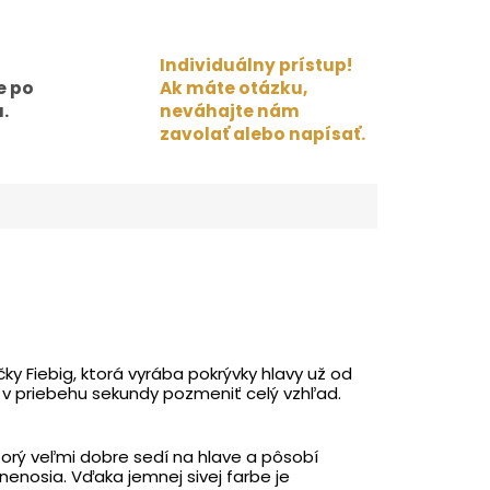
Individuálny prístup!
e po
Ak máte otázku,
.
neváhajte nám
zavolať alebo napísať.
y Fiebig, ktorá vyrába pokrývky hlavy už od
e v priebehu sekundy pozmeniť celý vzhľad.
torý veľmi dobre sedí na hlave a pôsobí
nenosia. Vďaka jemnej sivej farbe je