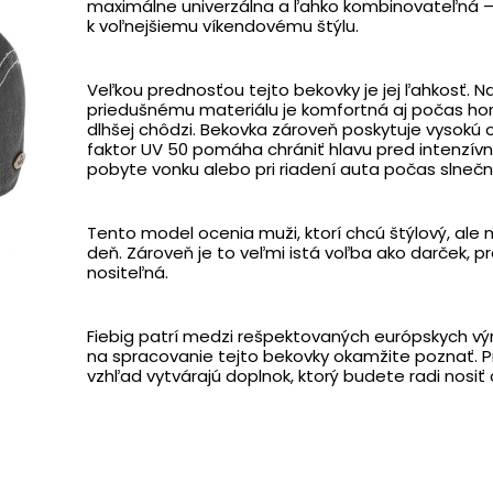
maximálne univerzálna a ľahko kombinovateľná – fu
k voľnejšiemu víkendovému štýlu.
Veľkou prednosťou tejto bekovky je jej ľahkosť. 
priedušnému materiálu je komfortná aj počas hor
dlhšej chôdzi. Bekovka zároveň poskytuje vysokú 
faktor UV 50 pomáha chrániť hlavu pred intenzívn
pobyte vonku alebo pri riadení auta počas slnečn
Tento model ocenia muži, ktorí chcú štýlový, ale
deň. Zároveň je to veľmi istá voľba ako darček, p
nositeľná.
Fiebig patrí medzi rešpektovaných európskych výr
na spracovanie tejto bekovky okamžite poznať. Pr
vzhľad vytvárajú doplnok, ktorý budete radi nosiť 