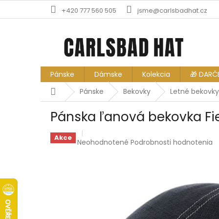
Prejsť
+420 777 560 505
jsme@carlsbadhat.cz
na
obsah
Pánske
Dámske
Kolekcia
🎁 DARČ
Domov
Pánske
Bekovky
Letné bekovky
Pánska ľanová bekovka Fie
Akce
Priemerné
Neohodnotené
Podrobnosti hodnotenia
hodnotenie
produktu
je
0,0
z
5
hviezdičiek.