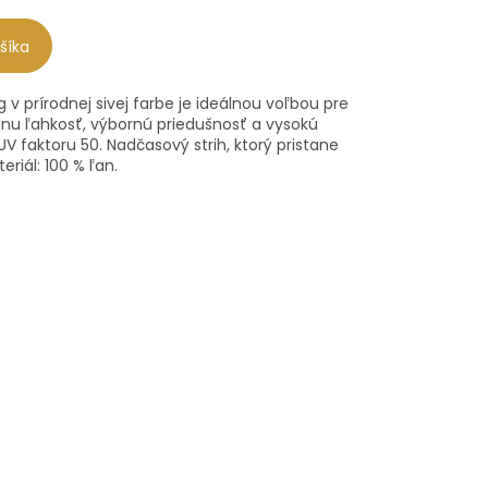
šíka
g v prírodnej sivej farbe je ideálnou voľbou pre
nu ľahkosť, výbornú priedušnosť a vysokú
 faktoru 50. Nadčasový strih, ktorý pristane
iál: 100 % ľan.