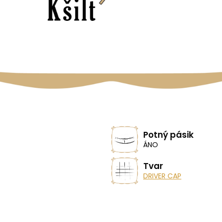
Potný pásik
ÁNO
Tvar
DRIVER CAP