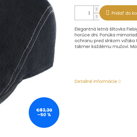
Pridať do ko
Elegantná letná šiltovka Fiebi
horúce dni. Ponúka mimoriad
ochranu pred slnkom vďaka UV
takmer každému mužovi. Mater
Detailné informácie
€83,30
–50 %