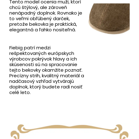
Tento model ocenia muži, ktorí
chcú štýlový, ale zároveň
nenápadný doplnok. Rovnako je
to veľmi obľúbený darček,
pretože bekovka je praktická,
elegantná a ľahko nositeľná.
Fiebig patrí medzi
rešpektovaných európskych
výrobcov pokrývok hlavy a ich
skúsenosti sú na spracovanie
tejto bekovky okamžite poznať.
Precízny strih, kvalitný materiál a
nadčasový vzhľad vytvárajú
doplnok, ktorý budete radi nosiť
celé leto.