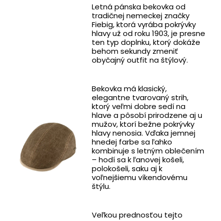
Letná pánska bekovka od
tradičnej nemeckej značky
Fiebig, ktorá vyrába pokrývky
hlavy už od roku 1903, je presne
ten typ doplnku, ktorý dokáže
behom sekundy zmeniť
obyčajný outfit na štýlový.
Bekovka má klasický,
elegantne tvarovaný strih,
ktorý veľmi dobre sedí na
hlave a pôsobí prirodzene aj u
mužov, ktorí bežne pokrývky
hlavy nenosia. Vďaka jemnej
hnedej farbe sa ľahko
kombinuje s letným oblečením
– hodí sa k ľanovej košeli,
polokošeli, saku aj k
voľnejšiemu víkendovému
štýlu.
Veľkou prednosťou tejto