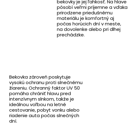
bekovky je jej ľahkosť. Na hlave
pôsobí veľmi príjemne a vďaka
prirodzene priedušnému
materiálu je komfortný aj
počas horúcich dní v meste,
na dovolenke alebo pri dlhej
prechádzke.
Bekovka zároveň poskytuje
vysokú ochranu proti slnečnému
žiareniu. Ochranný faktor UV 50
pomáha chrániť hlavu pred
intenzívnym slnkom, takže je
ideálnou voľbou na letné
cestovanie, pobyt vonku alebo
riadenie auta počas slnečných
dní.