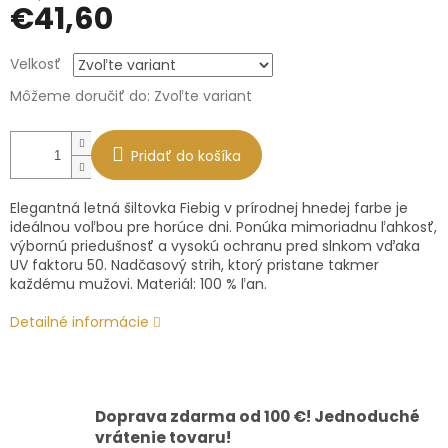
€41,60
Jednotková
Velkosť
cena:
Môžeme doručiť do:
Zvoľte variant
Pridať do košíka
Elegantná letná šiltovka Fiebig v prírodnej hnedej farbe je
ideálnou voľbou pre horúce dni. Ponúka mimoriadnu ľahkosť,
výbornú priedušnosť a vysokú ochranu pred slnkom vďaka
UV faktoru 50. Nadčasový strih, ktorý pristane takmer
každému mužovi. Materiál: 100 % ľan.
Detailné informácie
Doprava zdarma od 100 €! Jednoduché
vrátenie tovaru!