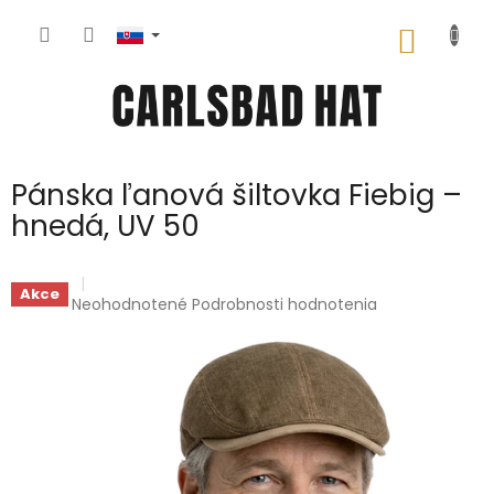
Prejsť
na
NÁKU
obsah
KOŠÍK
Pánska ľanová šiltovka Fiebig –
hnedá, UV 50
Akce
Priemerné
Neohodnotené
Podrobnosti hodnotenia
hodnotenie
produktu
je
0,0
z
5
hviezdičiek.