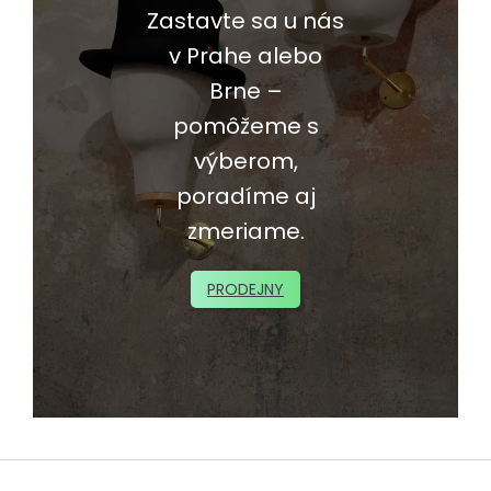
Zastavte sa u nás
v Prahe alebo
Brne –
pomôžeme s
výberom,
poradíme aj
zmeriame.
PRODEJNY
Z