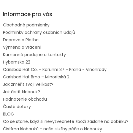
á
p
ä
Informace pro vás
t
Obchodné podmienky
i
e
Podmínky ochrany osobních údajů
Doprava a Platba
Výměna a vrácení
Kamenné predajne a kontakty
Hybernska 22
Carlsbad Hat Co. - Korunní 37 - Praha - Vinohrady
Carlsbad Hat Brno – Minoritská 2
Jak změřit svoji velikost?
Jak čistit klobouk?
Hodnotenie obchodu
Časté dotazy
BLOG
Co se stane, když si nevyzvednete zboží zaslané na dobírku?
Čistírna klobouků - naše služby péče o klobouky