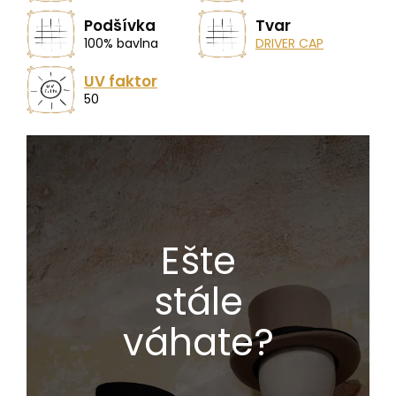
Podšívka
Tvar
100% bavlna
DRIVER CAP
UV faktor
50
Ešte
stále
váhate?