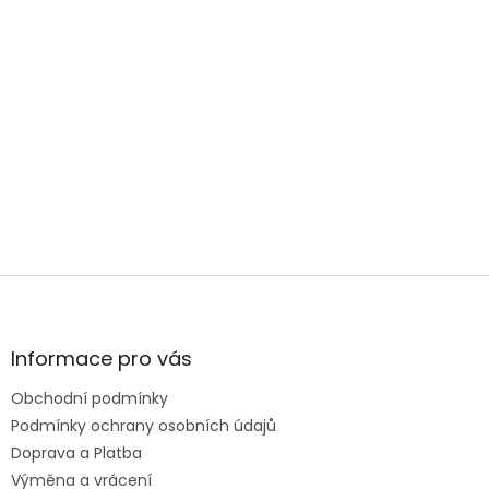
výběrem,
poradíme i
změříme.
PRODEJNY
Z
á
p
a
Informace pro vás
t
Obchodní podmínky
í
Podmínky ochrany osobních údajů
Doprava a Platba
Výměna a vrácení