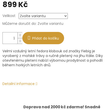
899 Kč
Měrná
Velikost
cena:
Můžeme doručit do:
Zvolte variantu
Přidat do košíku
Velmi vzdušný letní fedora klobouk od značky Fiebig je
vyrobený z mořské trávy a ručně pletený na jihu Itálie. Díky
otevřenému pletení nabízí výbornou prodyšnost a pohodlí
během horkých letních dnů.
Detailní informace
Doprava nad 2000 kč zdarma! Snadné