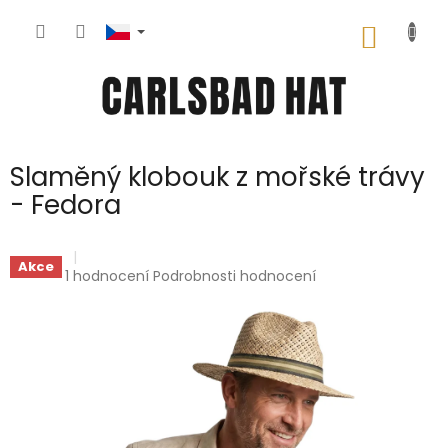
Přejít
na
NÁKUP
obsah
KOŠÍK
Slaměný klobouk z mořské trávy
- Fedora
Akce
Průměrné
1 hodnocení
Podrobnosti hodnocení
hodnocení
produktu
je
5,0
z
5
hvězdiček.