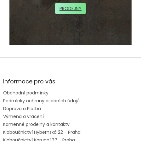
PRODEJNY
Z
á
p
a
Informace pro vás
t
Obchodní podmínky
í
Podmínky ochrany osobních údajů
Doprava a Platba
Výměna a vrácení
Kamenné prodejny a kontakty
Kloboučnictví Hybernská 22 - Praha
Kloboučnictví Korunní 37 - Praha