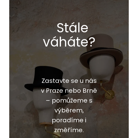
Stále
váháte?
Zastavte se u nás
v Praze nebo Brně
– pomůžeme s
výběrem,
poradíme i
změříme.