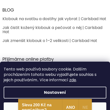
BLOG
Klobouk na svatbu a dostihy: jak vybrat | Carlsbad Hat
Jak čistit kožený klobouk a pečovat o něj | Carlsbad
Hat
Jak zmenšit klobouk o 1–2 velikosti | Carlsbad Hat
Přijímáme online platby
Tento web používá soubory cookie. Dalším
procházením tohoto webu vyjadřujete souhlas s
jejich používáním.. Více informací
zde
.
Nastavení
Vytvořil Shoptet
Sleva 200 Kč na
Souhlasím
ANO
NE
Copyright 2026
CarlsbadHat
. Všechna práva vyhrazena.
první nákup?