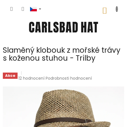
Přejít
na
NÁKUP
obsah
KOŠÍK
Slaměný klobouk z mořské trávy
s koženou stuhou - Trilby
Akce
Průměrné
12 hodnocení
Podrobnosti hodnocení
hodnocení
produktu
je
5,0
z
5
hvězdiček.