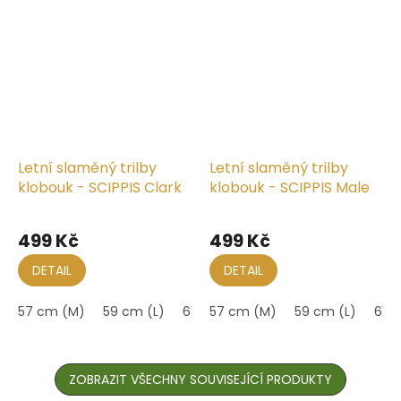
Letní slaměný trilby
Letní slaměný trilby
klobouk - SCIPPIS Clark
klobouk - SCIPPIS Male
499 Kč
499 Kč
DETAIL
DETAIL
57 cm (M)
59 cm (L)
61 cm (XL)
57 cm (M)
59 cm (L)
61 c
ZOBRAZIT VŠECHNY SOUVISEJÍCÍ PRODUKTY