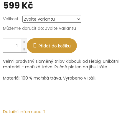
599 Kč
Měrná
Velikost
cena:
Můžeme doručit do:
Zvolte variantu
Přidat do košíku
Velmi prodyšný slaměný trilby klobouk od Fiebig. Unikátní
materiál - mořská tráva. Ručně pleten na jihu Itálie.
Materiál: 100 % mořská tráva, Vyrobeno v Itálii.
Detailní informace