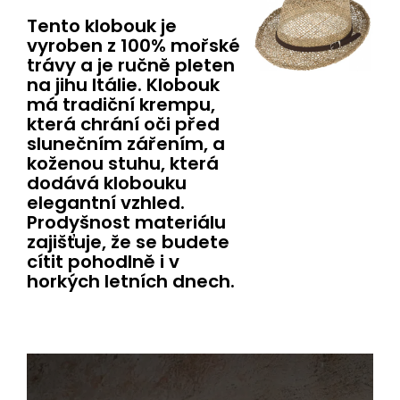
Tento klobouk je
vyroben z 100% mořské
trávy a je ručně pleten
na jihu Itálie. Klobouk
má tradiční krempu,
která chrání oči před
slunečním zářením, a
koženou stuhu, která
dodává klobouku
elegantní vzhled.
Prodyšnost materiálu
zajišťuje, že se budete
cítit pohodlně i v
horkých letních dnech.