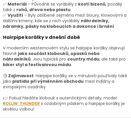
✅
Materiál
– Původně se vyráběly z
kostí bizonů
, později
také z
rohů, dřeva nebo plastu
.
✅
Využití
– Byly oblíbené zejména mezi Siouxy, Kiowovými a
dalšími kmeny, kde se z nich vyráběly
náhrdelníky,
náramky, pásky na kloboucích a dokonce i brnění
.
Hairpipe korálky v dnešní době
V moderním westernovém stylu se hairpipe korálky objevují
hlavně
jako součást klobouků, opasků nebo
náhrdelníků
. Jsou typické pro
country módu
, ale také pro
biker styl a festivalovou módu
.
🧐
Zajímavost
: Hairpipe korálky se v minulosti používaly také
jako
platidlo při výměnném obchodu
mezi indiány a
evropskými osadníky.
👉 Pokud hledáte klobouk s autentickými detaily, model
ROLLIN' THUNDER
s ozdobným páskem a hairpipe korálky je
skvělou volbou!
Z
á