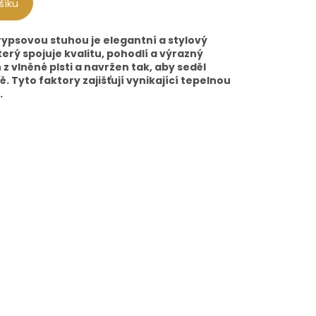
šíku
 rypsovou stuhou je elegantní a stylový
erý spojuje kvalitu, pohodlí a výrazný
z vlněné plsti a navržen tak, aby seděl
. Tyto faktory zajišťují vynikající tepelnou
.