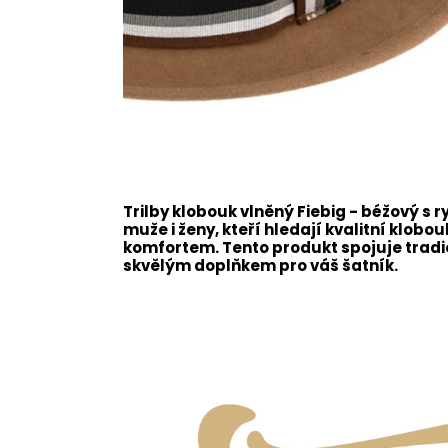
Trilby klobouk vlněný Fiebig - béžový s
muže i ženy, kteří hledají kvalitní klob
komfortem. Tento produkt spojuje trad
skvělým doplňkem pro váš šatník.