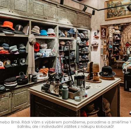
e nebo Brně. Rádi Vám s výběrem pomůžeme, poradíme a změříme V
šatníku, ale i individuální zážitek z nákupu klobouků!