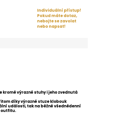
Individuální přístup!
Pokud máte dotaz,
nebojte se zavolat
nebo napsat!
 kromě výrazné stuhy i jeho zvednutá
řitom díky výrazné stuze klobouk
lní události, tak na běžné všednědenní
 outfitu.