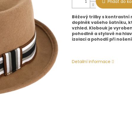
Přidat do ko
Béžový trilby s kontrastní
doplněk vašeho šatníku, kt
vzhled. Klobouk je vyroben 
pohodlně a stylově na hlavě
izolaci a pohodlí při nošení
Detailní informace