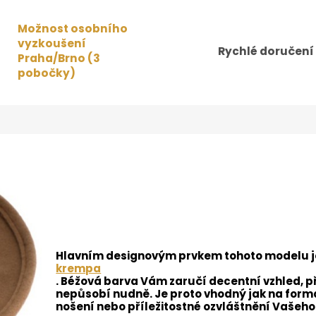
Možnost osobního
vyzkoušení
Rychlé doručení
Praha/Brno (3
pobočky)
Hlavním designovým prvkem tohoto modelu je
krempa
. Béžová barva Vám zaručí decentní vzhled, p
nepůsobí nudně. Je proto vhodný jak na formá
nošení nebo příležitostné ozvláštnění Vašeho