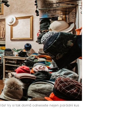
ás! Vy si tak domů odnesete nejen parádní kus