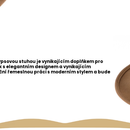
 rypsovou stuhou je vynikajícím doplňkem pro
ouk s elegantním designem a vynikajícím
iční řemeslnou práci s moderním stylem a bude