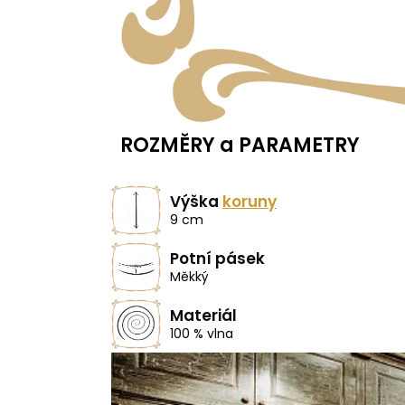
ROZMĚRY a PARAMETRY
Výška
koruny
9 cm
Potní pásek
Měkký
Materiál
100 % vlna