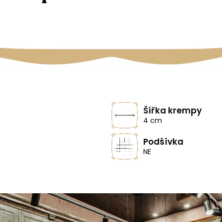
Šířka krempy
4 cm
Podšívka
NE