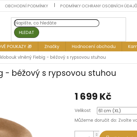
OBCHODNÍ PODMÍNKY
PODMÍNKY OCHRANY OSOBNÍCH ÚDAJ
HLEDAT
OVÉ POUKAZY 🎁
Značky
Hodnocení obchodu
Kam
y klobouk vlněný Fiebig - béžový s rypsovou stuhou
ig - béžový s rypsovou stuhou
1 699 Kč
Měrná
Velikost
cena:
Můžeme doručit do:
Zvolte v