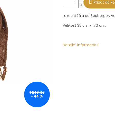
Přidat do ko
Luxusní šála od Seeberger. V
Velikost 35 cm x 170 cm.
Detailní informace
1 249 Kč
–44 %