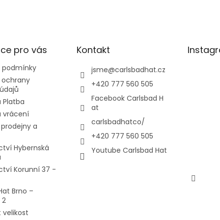
ce pro vás
Kontakt
Instag
 podmínky
jsme
@
carlsbadhat.cz
 ochrany
+420 777 560 505
údajů
Facebook Carlsbad H
 Platba
at
 vrácení
carlsbadhatco/
prodejny a
+420 777 560 505
ctví Hybernská
Youtube Carlsbad Hat
a
ctví Korunní 37 -
Hat Brno –
 2
 velikost