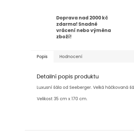
Doprava nad 2000 kč
zdarma! Snadné
vrácení nebo výměna
zboží!
Popis
Hodnocení
Detailní popis produktu
Luxusní šála od Seeberger. Velká háčkovaná šá
Velikost 35 cm x 170 cm.
Z