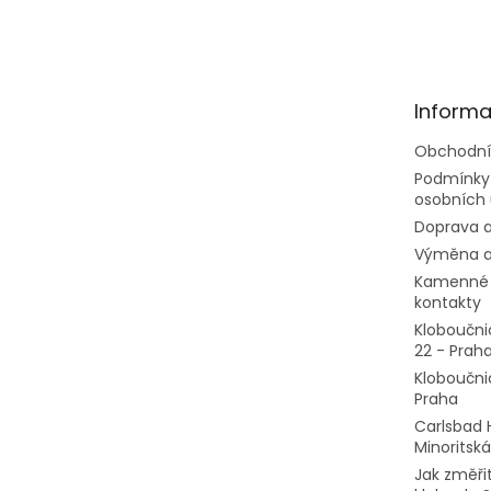
á
p
a
t
Informa
í
Obchodní
Podmínky
osobních 
Doprava a
Výměna a
Kamenné 
kontakty
Kloboučni
22 - Prah
Kloboučni
Praha
Carlsbad 
Minoritská
Jak změřit