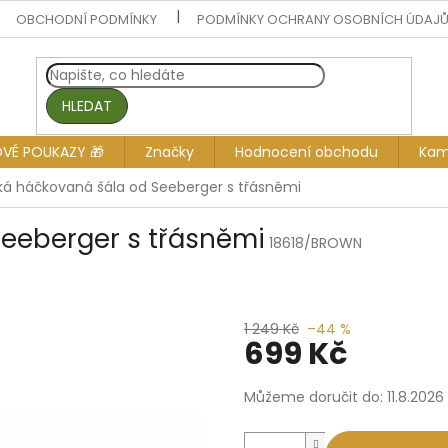
OBCHODNÍ PODMÍNKY
PODMÍNKY OCHRANY OSOBNÍCH ÚDAJ
HLEDAT
OVÉ POUKAZY 🎁
Značky
Hodnocení obchodu
Kam
ká háčkovaná šála od Seeberger s třásněmi
Seeberger s třásněmi
18618/BROWN
1 249 Kč
–44 %
699 Kč
Měrná
Můžeme doručit do:
11.8.2026
cena: