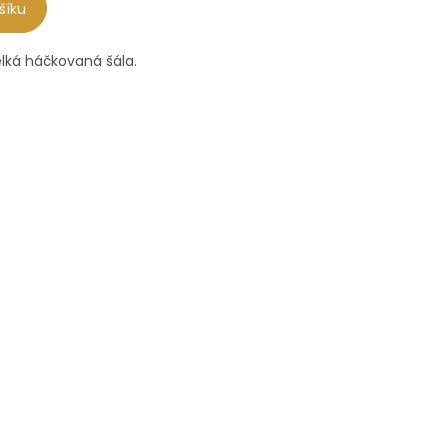
šíku
elká háčkovaná šála.