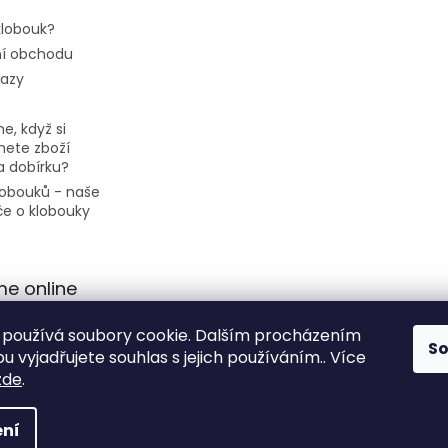
 klobouk?
í obchodu
tazy
e, když si
ete zboží
a dobírku?
klobouků - naše
če o klobouky
me online
používá soubory cookie. Dalším procházením
S
 vyjadřujete souhlas s jejich používáním.. Více
zde
.
ní
hrazena.