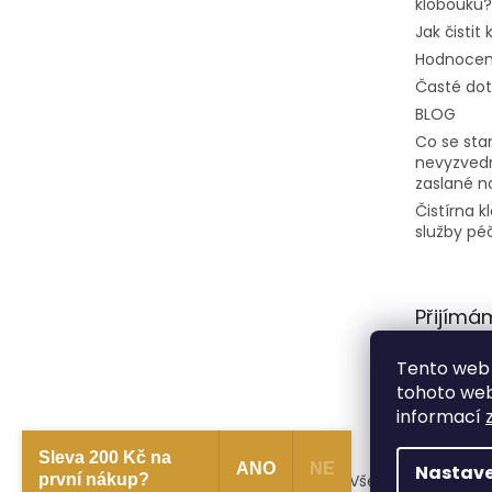
klobouku?
Jak čistit
Hodnocen
Časté do
BLOG
Co se stan
nevyzvedn
zaslané n
Čistírna 
služby pé
Přijímá
platby
Tento web 
tohoto webu
informací
Sleva 200 Kč na
ANO
NE
Nastave
první nákup?
Copyright 2026
CarlsbadHat
. Všechna práva vy