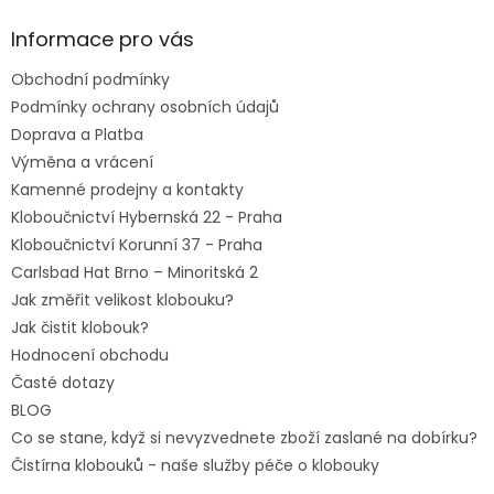
p
a
Informace pro vás
t
Obchodní podmínky
í
Podmínky ochrany osobních údajů
Doprava a Platba
Výměna a vrácení
Kamenné prodejny a kontakty
Kloboučnictví Hybernská 22 - Praha
Kloboučnictví Korunní 37 - Praha
Carlsbad Hat Brno – Minoritská 2
Jak změřit velikost klobouku?
Jak čistit klobouk?
Hodnocení obchodu
Časté dotazy
BLOG
Co se stane, když si nevyzvednete zboží zaslané na dobírku?
Čistírna klobouků - naše služby péče o klobouky