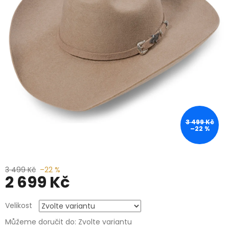
3 499 Kč
–22 %
3 499 Kč
–22 %
2 699 Kč
Měrná
Velikost
cena:
Můžeme doručit do:
Zvolte variantu