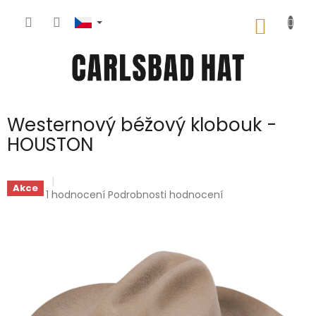
Přejít
na
NÁKUP
obsah
KOŠÍK
Westernový béžový klobouk -
HOUSTON
Akce
Průměrné
1 hodnocení
Podrobnosti hodnocení
hodnocení
produktu
je
5,0
z
5
hvězdiček.