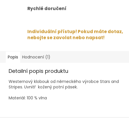
Rychlé doručení
Individuální přístup! Pokud máte dotaz,
nebojte se zavolat nebo napsat!
Popis
Hodnocení (1)
Detailní popis produktu
Westernový klobouk od německého výrobce Stars and
Stripes. Uvnitř kožený potní pásek.
Materiál: 100 % vlna
Z
á