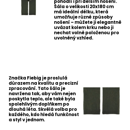
pohodlí i při delším nošení.
Šála o velikosti 20x180 cm
má ideální délku, která
umožňuje různé způsoby
nošení – můžete ji elegantně
uvázat kolem krku nebo ji
nechat volně položenou pro
uvolněný vzhled.
Značka Fiebig je proslulá
důrazem na kvalitu a precizní
zpracování. Tato šála je
navržena tak, aby vám nejen
poskytla teplo, ale také byla
spolehlivým doplňkem po
dlouhá léta. Skvělá volba pro
každého, kdo hledá funkčnost
a styl v jednom.