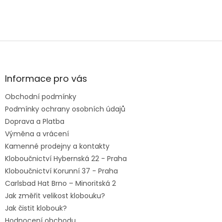
Z
á
p
a
Informace pro vás
t
Obchodní podmínky
í
Podmínky ochrany osobních údajů
Doprava a Platba
Výměna a vrácení
Kamenné prodejny a kontakty
Kloboučnictví Hybernská 22 - Praha
Kloboučnictví Korunní 37 - Praha
Carlsbad Hat Brno – Minoritská 2
Jak změřit velikost klobouku?
Jak čistit klobouk?
Hodnocení obchodu