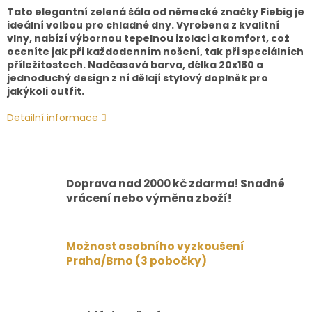
Tato elegantní zelená šála od německé značky Fiebig je
ideální volbou pro chladné dny. Vyrobena z kvalitní
vlny, nabízí výbornou tepelnou izolaci a komfort, což
oceníte jak při každodenním nošení, tak při speciálních
příležitostech. Nadčasová barva, délka 20x180 a
jednoduchý design z ní dělají stylový doplněk pro
jakýkoli outfit.
Detailní informace
Doprava nad 2000 kč zdarma! Snadné
vrácení nebo výměna zboží!
Možnost osobního vyzkoušení
Praha/Brno (3 pobočky)