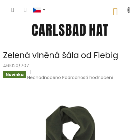
Přejít
na
NÁKUP
obsah
KOŠÍK
Zelená vlněná šála od Fiebig
461020/707
Novinka
Průměrné
Neohodnoceno
Podrobnosti hodnocení
hodnocení
produktu
je
0,0
z
5
hvězdiček.