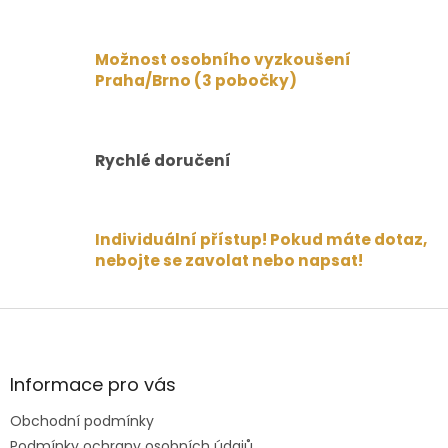
a
c
í
Možnost osobního vyzkoušení
p
Praha/Brno (3 pobočky)
r
v
k
y
v
Rychlé doručení
ý
p
i
s
Individuální přístup! Pokud máte dotaz,
u
nebojte se zavolat nebo napsat!
Z
á
p
a
Informace pro vás
t
Obchodní podmínky
í
Podmínky ochrany osobních údajů