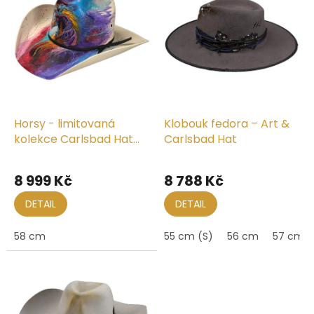
k
i
t
s
ů
p
r
o
d
u
k
Horsy - limitovaná
Klobouk fedora – Art &
t
kolekce Carlsbad Hat
Carlsbad Hat
ů
Co. x HPART #4
8 999 Kč
8 788 Kč
DETAIL
DETAIL
58 cm
55 cm (S)
56 cm
57 cm (