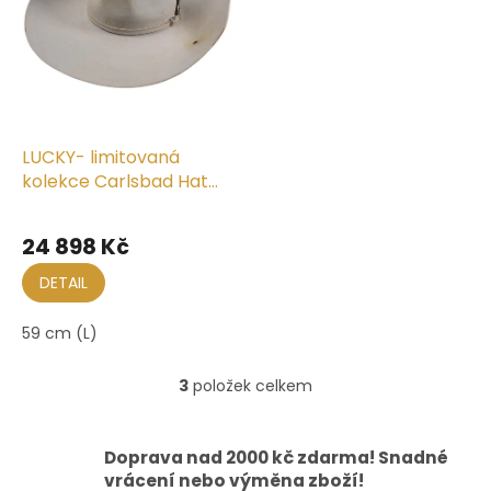
LUCKY- limitovaná
kolekce Carlsbad Hat
Co. x Bailey
24 898 Kč
DETAIL
59 cm (L)
3
položek celkem
O
v
l
á
Doprava nad 2000 kč zdarma! Snadné
d
vrácení nebo výměna zboží!