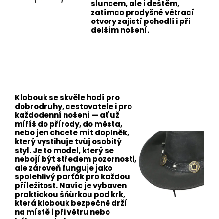
sluncem, ale i deštěm,
zatímco
prodyšné větrací
otvory
zajistí pohodlí i při
delším nošení.
Klobouk se skvěle hodí pro
dobrodruhy, cestovatele i pro
každodenní nošení — ať už
míříš do přírody, do města,
nebo jen chcete mít doplněk,
který vystihuje tvůj osobitý
styl. Je to model, který se
nebojí být středem pozornosti,
ale zároveň funguje jako
spolehlivý parťák pro každou
příležitost. Navíc je vybaven
praktickou šňůrkou pod krk
,
která klobouk bezpečně drží
na místě i při větru nebo