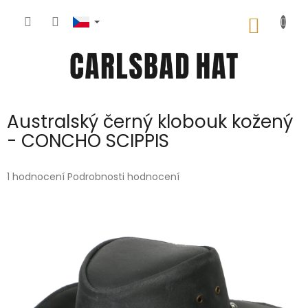
Přejít
na
NÁKUP
obsah
KOŠÍK
Australský černý klobouk kožený
- CONCHO SCIPPIS
Průměrné
1 hodnocení
Podrobnosti hodnocení
hodnocení
produktu
je
5,0
z
5
hvězdiček.