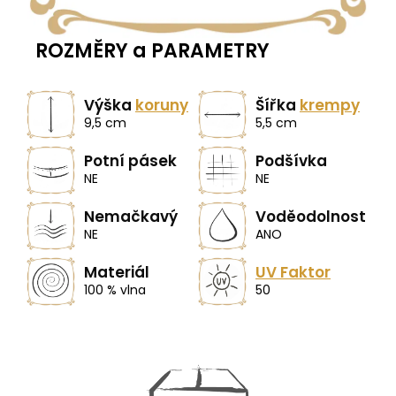
ROZMĚRY a PARAMETRY
Výška
koruny
Šířka
krempy
9,5 cm
5,5 cm
Potní pásek
Podšívka
NE
NE
Nemačkavý
Voděodolnost
NE
ANO
Materiál
UV Faktor
100 % vlna
50