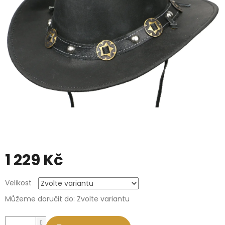
1 229 Kč
Měrná
Velikost
cena:
Můžeme doručit do:
Zvolte variantu