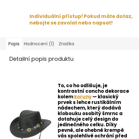
Individuální přístup! Pokud máte dotaz,
nebojte se zavolat nebo napsat!
Popis
Hodnocení (1)
Značka
Detailní popis produktu
To, co ho odlišuje, je
kontrastní concho dekorace
kolem
koruny
— klasický
prvek s lehce rustikálním
nádechem, který dodává
klobouku osobitý šmrnc a
dotahuje celý design do
jedinečného celku. Díky
pevné, ale ohebné krempě
vás spolehlivě ochrání před