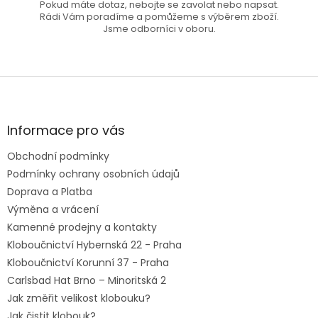
Pokud máte dotaz, nebojte se zavolat nebo napsat.
Rádi Vám poradíme a pomůžeme s výběrem zboží.
Jsme odborníci v oboru.
Z
á
p
a
Informace pro vás
t
Obchodní podmínky
í
Podmínky ochrany osobních údajů
Doprava a Platba
Výměna a vrácení
Kamenné prodejny a kontakty
Kloboučnictví Hybernská 22 - Praha
Kloboučnictví Korunní 37 - Praha
Carlsbad Hat Brno – Minoritská 2
Jak změřit velikost klobouku?
Jak čistit klobouk?