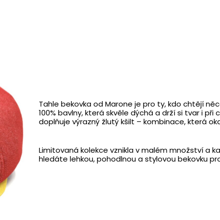
Tahle bekovka od Marone je pro ty, kdo chtějí něc
100% bavlny, která skvěle dýchá a drží si tvar i př
doplňuje výrazný žlutý kšilt – kombinace, která o
Limitovaná kolekce vznikla v malém množství a ka
hledáte lehkou, pohodlnou a stylovou bekovku pro 