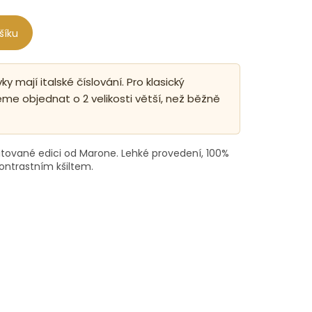
šíku
y mají italské číslování. Pro klasický
me objednat o 2 velikosti větší, než běžně
itované edici od Marone. Lehké provedení, 100%
ontrastním kšiltem.