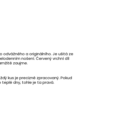
o odvážného a originálního. Je ušitá ze
i celodenním nošení. Červený vrchní díl
kamžitě zaujme.
ždý kus je precizně zpracovaný. Pokud
teplé dny, tohle je ta pravá.