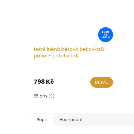
1 999
Kč
–60 %
Letní lněná béžová bekovka 8-
panel - patchwork
798 Kč
DETAIL
55 cm (S)
Popis
Hodnocení