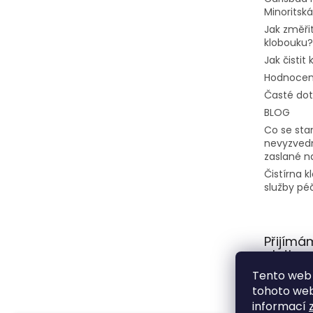
Minoritská
Jak změřit
klobouku?
Jak čistit
Hodnocen
Časté do
BLOG
Co se stan
nevyzvedn
zaslané n
Čistírna 
služby pé
Přijímá
platby
Tento web 
tohoto webu
informací