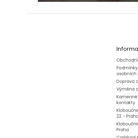
Z
á
p
a
t
Informa
í
Obchodní
Podmínky
osobních 
Doprava a
Výměna a
Kamenné 
kontakty
Kloboučni
22 - Prah
Kloboučni
Praha
Carlsbad 