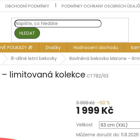
OBCHODNÍ PODMÍNKY
PODMÍNKY OCHRANY OSOBNÍCH ÚDAJ
HLEDAT
OVÉ POUKAZY 🎁
Značky
Hodnocení obchodu
Kam
8-dílné letní bekovky
Bavlněná bekovka Marone – limi
– limitovaná kolekce
CT782/63
3 999 Kč
–50 %
1 999 Kč
Měrná
Velikost
cena:
Můžeme doručit do:
11.8.2026