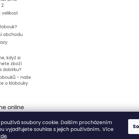
 2
 velikost
 klobouk?
í obchodu
tazy
e, když si
ete zboží
a dobírku?
klobouků - naše
če o klobouky
me online
používá soubory cookie. Dalším procházením
S
 vyjadřujete souhlas s jejich používáním.. Více
zde
.