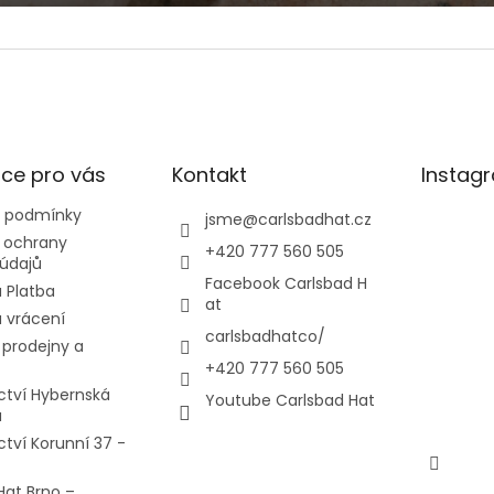
ce pro vás
Kontakt
Instag
 podmínky
jsme
@
carlsbadhat.cz
 ochrany
+420 777 560 505
údajů
Facebook Carlsbad H
 Platba
at
 vrácení
carlsbadhatco/
prodejny a
+420 777 560 505
ctví Hybernská
Youtube Carlsbad Hat
a
ctví Korunní 37 -
Hat Brno –