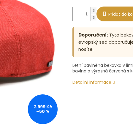
Přidat do ko
Doporučení:
Tyto bekovk
evropský sed doporučuje
nosíte.
Letní bavlněná bekovka v lim
bavlna a výrazná červená s k
Detailní informace
3 999 Kč
–50 %