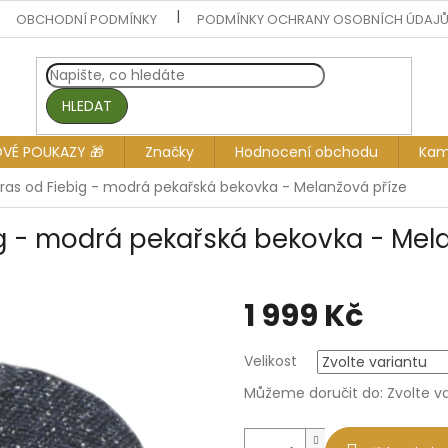
OBCHODNÍ PODMÍNKY
PODMÍNKY OCHRANY OSOBNÍCH ÚDAJ
HLEDAT
OVÉ POUKAZY 🎁
Značky
Hodnocení obchodu
Kam
ras od Fiebig - modrá pekařská bekovka - Melanžová příze
g - modrá pekařská bekovka - Mel
1 999 Kč
Měrná
Velikost
cena:
Můžeme doručit do:
Zvolte v