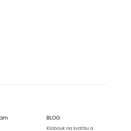
oradíme i změříme.
ram
BLOG
Klobouk na svatbu a