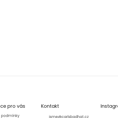
Stále váháte?
 v Praze nebo Brně – pomůžeme s výběrem, p
PRODEJNY
ce pro vás
Kontakt
Instag
 podmínky
jsme
@
carlsbadhat.cz