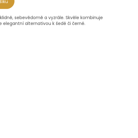
šíku
klidně, sebevědomě a vyzrále. Skvěle kombinuje
 je elegantní alternativou k šedé či černé.