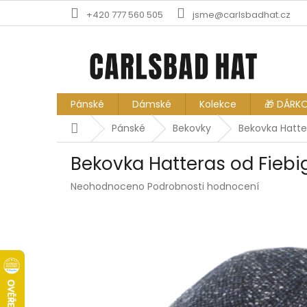
Přejít
+420 777 560 505
jsme@carlsbadhat.cz
na
obsah
Pánské
Dámské
Kolekce
🎁 DÁRK
Domů
Pánské
Bekovky
Bekovka Hatte
Bekovka Hatteras od Fiebi
Průměrné
Neohodnoceno
Podrobnosti hodnocení
hodnocení
produktu
je
0,0
z
5
hvězdiček.