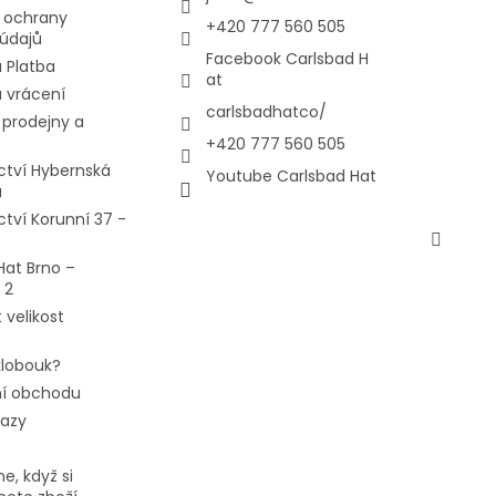
 ochrany
+420 777 560 505
údajů
Facebook Carlsbad H
 Platba
at
 vrácení
carlsbadhatco/
prodejny a
+420 777 560 505
ctví Hybernská
Youtube Carlsbad Hat
a
ctví Korunní 37 -
Hat Brno –
 2
 velikost
 klobouk?
í obchodu
tazy
e, když si