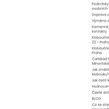
Podmínky
osobních 
Doprava a
Výměna a
Kamenné 
kontakty
Kloboučni
22 - Prah
Kloboučni
Praha
Carlsbad 
Minoritská
Jak změřit
klobouku?
Jak čistit
Hodnocen
Časté do
BLOG
Co se stan