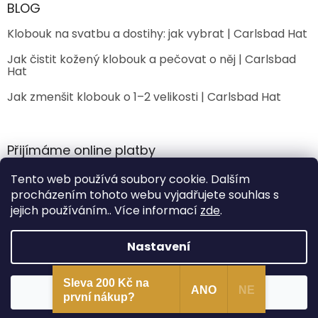
BLOG
Klobouk na svatbu a dostihy: jak vybrat | Carlsbad Hat
Jak čistit kožený klobouk a pečovat o něj | Carlsbad
Hat
Jak zmenšit klobouk o 1–2 velikosti | Carlsbad Hat
Přijímáme online platby
Tento web používá soubory cookie. Dalším
procházením tohoto webu vyjadřujete souhlas s
jejich používáním.. Více informací
zde
.
Nastavení
Vytvořil Shoptet Premium
Sleva 200 Kč na
Souhlasím
ANO
NE
Copyright 2026
CarlsbadHat
. Všechna práva vyhrazena.
první nákup?