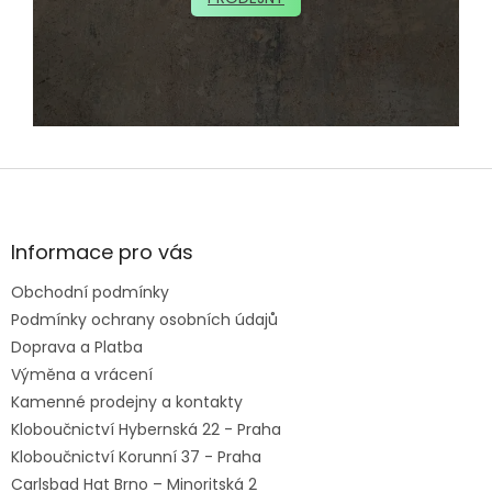
Z
á
p
a
Informace pro vás
t
Obchodní podmínky
í
Podmínky ochrany osobních údajů
Doprava a Platba
Výměna a vrácení
Kamenné prodejny a kontakty
Kloboučnictví Hybernská 22 - Praha
Kloboučnictví Korunní 37 - Praha
Carlsbad Hat Brno – Minoritská 2