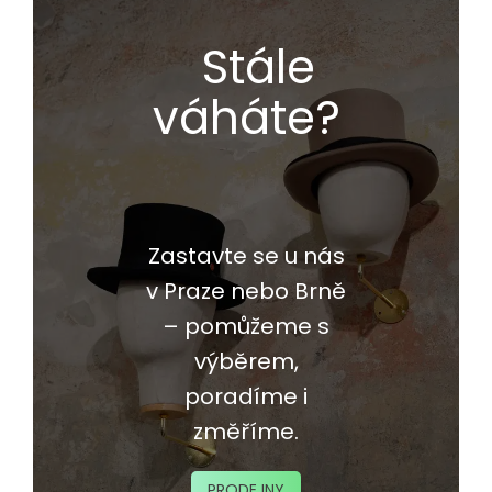
Stále
váháte?
Zastavte se u nás
v Praze nebo Brně
– pomůžeme s
výběrem,
poradíme i
změříme.
PRODEJNY