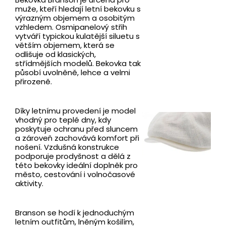
muže, kteří hledají letní bekovku s
výrazným objemem a osobitým
vzhledem. Osmipanelový střih
vytváří typickou kulatější siluetu s
větším objemem, která se
odlišuje od klasických,
střídmějších modelů. Bekovka tak
působí uvolněně, lehce a velmi
přirozeně.
Díky letnímu provedení je model
vhodný pro teplé dny, kdy
poskytuje ochranu před sluncem
a zároveň zachovává komfort při
nošení. Vzdušná konstrukce
podporuje prodyšnost a dělá z
této bekovky ideální doplněk pro
město, cestování i volnočasové
aktivity.
Branson se hodí k jednoduchým
letním outfitům, lněným košilím,