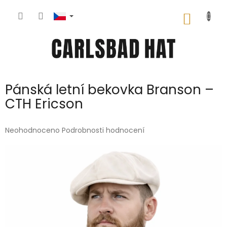
Přejít
na
NÁKUP
obsah
KOŠÍK
Pánská letní bekovka Branson –
CTH Ericson
Průměrné
Neohodnoceno
Podrobnosti hodnocení
hodnocení
produktu
je
0,0
z
5
hvězdiček.