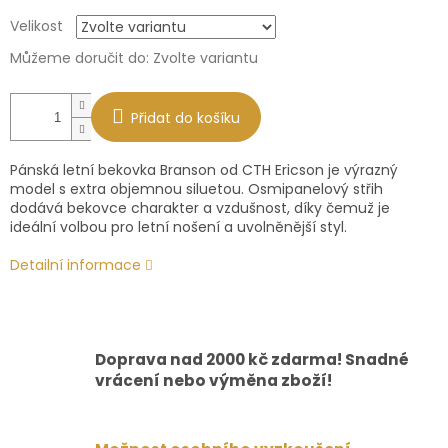
Měrná
Velikost
cena:
Můžeme doručit do:
Zvolte variantu
Přidat do košíku
Pánská letní bekovka Branson od CTH Ericson je výrazný
model s extra objemnou siluetou. Osmipanelový střih
dodává bekovce charakter a vzdušnost, díky čemuž je
ideální volbou pro letní nošení a uvolněnější styl.
Detailní informace
Doprava nad 2000 kč zdarma! Snadné
vrácení nebo výměna zboží!