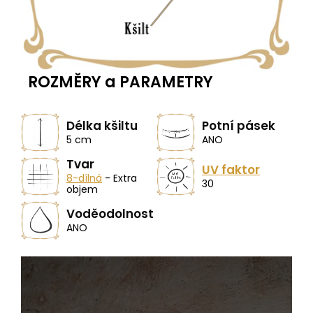
ROZMĚRY a PARAMETRY
Délka kšiltu
Potní pásek
5 cm
ANO
Tvar
UV faktor
8-dílná
- Extra
30
objem
Voděodolnost
ANO