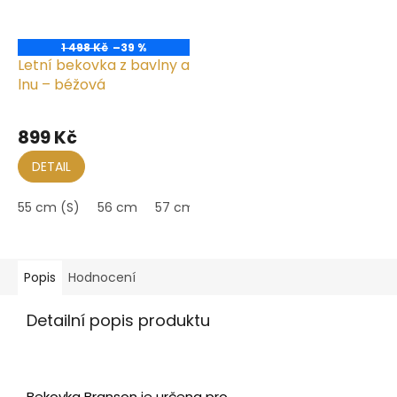
1 498 Kč
–39 %
Letní bekovka z bavlny a
lnu – béžová
899 Kč
DETAIL
55 cm (S)
56 cm
57 cm (M)
58 cm
59 cm (L)
60
Popis
Hodnocení
Detailní popis produktu
Bekovka Branson je určena pro