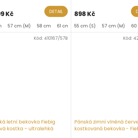
ocení
ktu
DETAIL
99 Kč
898 Kč
m
57 cm (M)
58 cm
61 cm (XL)
55 cm (S)
62 cm
57 cm (M)
60
Kód:
410167/57B
Kód:
4
iček.
ká letní bekovka Fiebig
Pánská zimní vlněná červ
vá kostka – ultralehká
kostkovaná bekovka - Fie