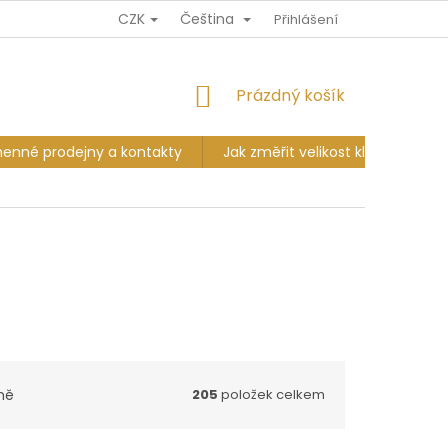
CZK
Čeština
Ů
DOPRAVA A PLATBA
VÝMĚNA A VRÁCENÍ
Přihlášení
KAMENNÉ PR
NÁKUPNÍ
Prázdný košík
KOŠÍK
enné prodejny a kontakty
Jak změřit velikost klobouku?
ně
205
položek celkem