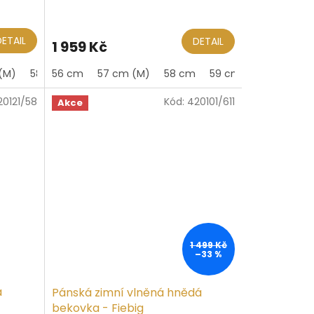
DETAIL
DETAIL
1 959 Kč
(M)
 cm (XL)
58 cm
56 cm
60 cm
57 cm (M)
61 cm (XL)
58 cm
62 cm
59 cm (L)
60 cm
20121/58
Kód:
420101/611
Akce
1 499 Kč
–33 %
á
Pánská zimní vlněná hnědá
bekovka - Fiebig