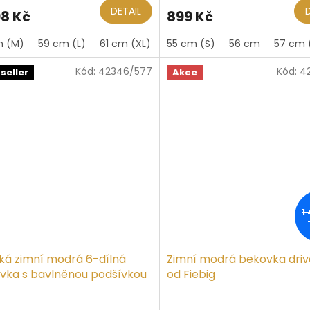
ktu
DETAIL
98 Kč
899 Kč
m (M)
59 cm (L)
61 cm (XL)
55 cm (S)
56 cm
57 cm 
Kód:
42346/577
Kód:
4
iček.
seller
Akce
1
ká zimní modrá 6-dílná
Zimní modrá bekovka driv
vka s bavlněnou podšívkou
od Fiebig
big
ěrné