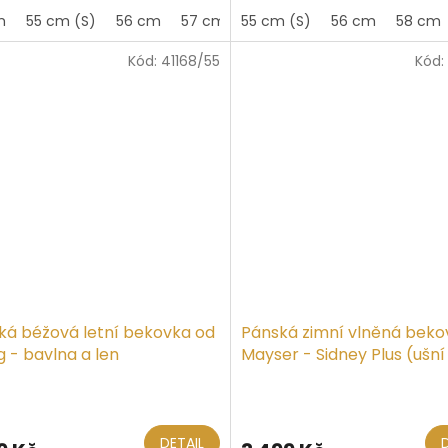
m
55 cm (S)
56 cm
57 cm (M)
55 cm (S)
58 cm
56 cm
59 cm (L)
58 cm
Kód:
41168/55
Kód:
iček.
ká béžová letní bekovka od
Pánská zimní vlněná beko
g - bavlna a len
Mayser - Sidney Plus (ušní
klapky)
ěrné
Průměrné
ocení
hodnocení
ktu
produktu
DETAIL