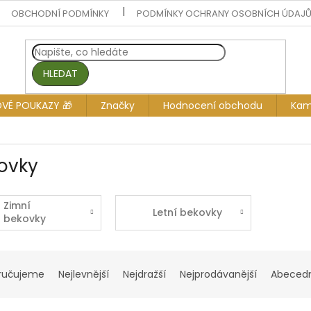
OBCHODNÍ PODMÍNKY
PODMÍNKY OCHRANY OSOBNÍCH ÚDAJ
HLEDAT
OVÉ POUKAZY 🎁
Značky
Hodnocení obchodu
Kam
ovky
Zimní
Letní bekovky
bekovky
ručujeme
Nejlevnější
Nejdražší
Nejprodávanější
Abeced