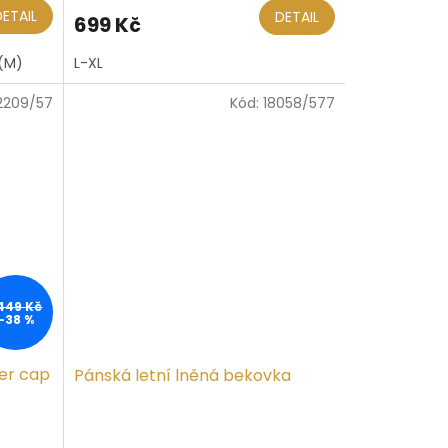
DETAIL
DETAIL
699 Kč
(M)
L-XL
2209/57
Kód:
18058/577
 449 Kč
–38 %
er cap
Pánská letní lněná bekovka