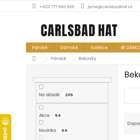
Přejít
+420 777 560 505
jsme@carlsbadhat.cz
na
obsah
Pánské
Dámské
Kolekce
🎁 DÁRK
Domů
Pánské
Bekovky
P
Bek
o
s
t
r
Na skladě
205
a
n
Ř
n
Akce
54
a
í
Dopo
z
p
Novinka
44
e
a