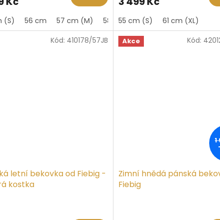
9 Kč
3 499 Kč
je
5,0
 (S)
56 cm
57 cm (M)
58 cm
55 cm (S)
60 cm
61 cm (XL)
61 cm (XL)
z
5
Kód:
410178/57JB
Kód:
4201
iček.
hvězdiček.
Akce
1
á letní bekovka od Fiebig -
Zimní hnědá pánská beko
á kostka
Fiebig
ěrné
ocení