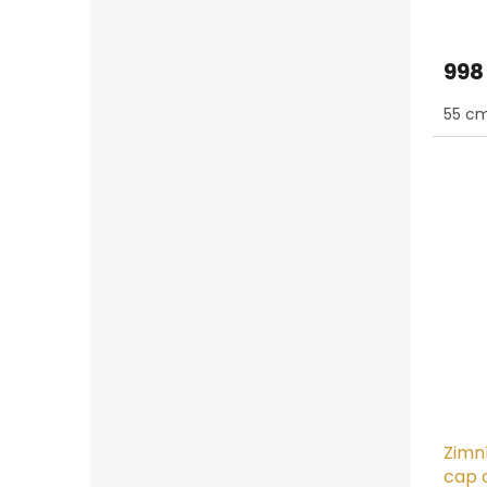
998
55 cm
Zimn
cap 