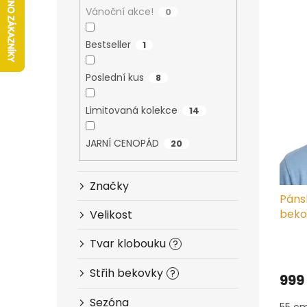
V
n
n
Vánoční akce!
0
ý
í
e
p
p
l
Bestseller
1
i
r
s
o
Poslední kus
8
p
d
r
u
o
Limitovaná kolekce
k
14
d
t
u
ů
JARNÍ CENOPÁD
20
k
t
ů
Značky
Páns
beko
Velikost
Tvar klobouku
Prům
?
hodn
produ
Střih bekovky
?
999
je
5,0
Sezóna
55 cm