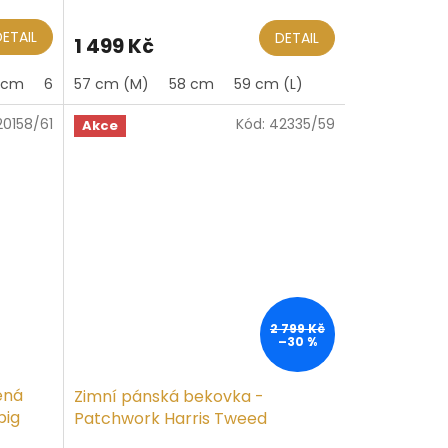
DETAIL
DETAIL
1 499 Kč
 cm
61 cm (XL)
57 cm (M)
58 cm
59 cm (L)
20158/61
Kód:
42335/59
Akce
2 799 Kč
–30 %
ená
Zimní pánská bekovka -
big
Patchwork Harris Tweed