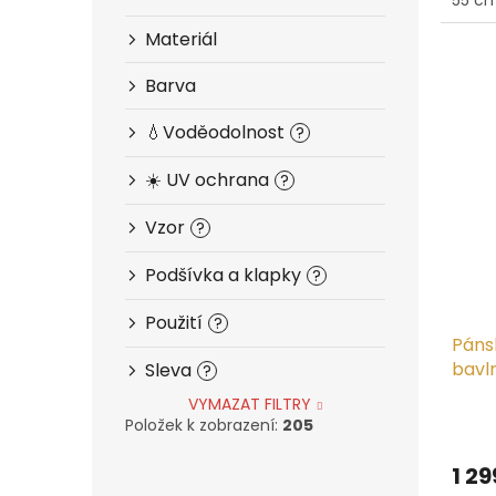
z
5
Materiál
hvězd
Barva
💧Voděodolnost
?
☀️ UV ochrana
?
Vzor
?
Podšívka a klapky
?
Použití
?
Pánsk
bavln
Sleva
?
VYMAZAT FILTRY
Prům
Položek k zobrazení:
205
hodn
produ
1 29
je