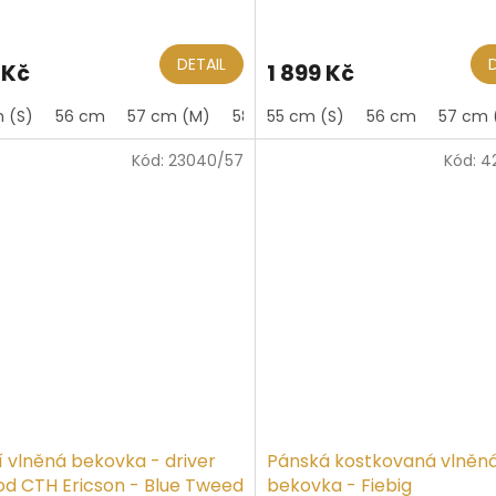
DETAIL
 Kč
1 899 Kč
 (S)
56 cm
57 cm (M)
58 cm
55 cm (S)
59 cm (L)
56 cm
60 cm
57 cm 
61
Kód:
23040/57
Kód:
4
í vlněná bekovka - driver
Pánská kostkovaná vlněn
od CTH Ericson - Blue Tweed
bekovka - Fiebig