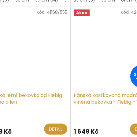
z
5
Kód:
41168/555
Kód:
42
iček.
hvězdiček.
Akce
2
á letní bekovka od Fiebig -
Pánská kostkovaná modr
a a len
vlněná bekovka - Fiebig -
Merino
ěrné
ocení
ktu
DETAIL
9 Kč
1 649 Kč