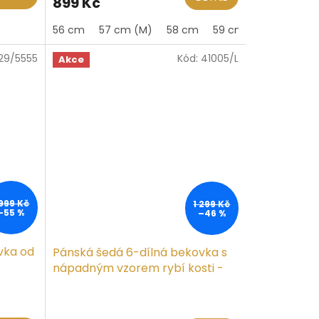
899 Kč
je
5,0
56 cm
57 cm (M)
58 cm
59 cm (L)
60 cm
z
5
29/5555
Kód:
41005/L
hvězdiček.
Akce
 999 Kč
1 299 Kč
–55 %
–46 %
vka od
Pánská šedá 6-dílná bekovka s
nápadným vzorem rybí kosti -
GREENOCK CAP SCIPPIS