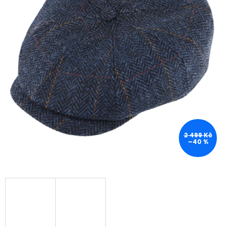
2 499 Kč
–40 %