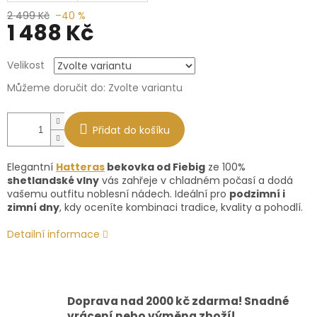
2 499 Kč
–40 %
1 488 Kč
Měrná
Velikost
cena:
Můžeme doručit do:
Zvolte variantu
Přidat do košíku
Elegantní
Hatteras
bekovka od Fiebig
ze 100%
shetlandské vlny
vás zahřeje v chladném počasí a dodá
vašemu outfitu noblesní nádech. Ideální pro
podzimní i
zimní dny
, kdy oceníte kombinaci tradice, kvality a pohodlí.
Detailní informace
Doprava nad 2000 kč zdarma! Snadné
vrácení nebo výměna zboží!