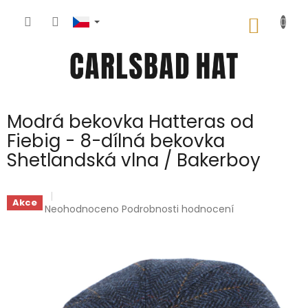
Přejít
na
NÁKUP
obsah
KOŠÍK
Modrá bekovka Hatteras od
Fiebig - 8-dílná bekovka
Shetlandská vlna / Bakerboy
Akce
Průměrné
Neohodnoceno
Podrobnosti hodnocení
hodnocení
produktu
je
0,0
z
5
hvězdiček.