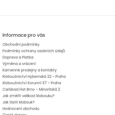
Z
á
p
a
Informace pro vás
t
Obchodní podmínky
í
Podmínky ochrany osobních údajů
Doprava a Platba
Výměna a vrácení
Kamenné prodejny a kontakty
Kloboučnictví Hybernská 22 - Praha
Kloboučnictví Korunní 37 - Praha
Carlsbad Hat Brno – Minoritská 2
Jak změřit velikost klobouku?
Jak čistit klobouk?
Hodnocení obchodu