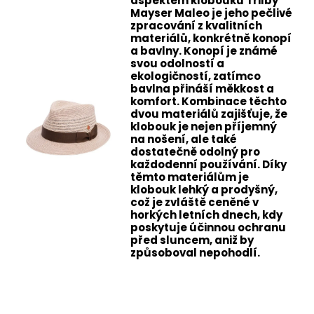
aspektem klobouku Trilby
Mayser Maleo je jeho pečlivé
zpracování z kvalitních
materiálů, konkrétně konopí
a bavlny. Konopí je známé
svou odolností a
ekologičností, zatímco
bavlna přináší měkkost a
komfort. Kombinace těchto
dvou materiálů zajišťuje, že
klobouk je nejen příjemný
na nošení, ale také
dostatečně odolný pro
každodenní používání. Díky
těmto materiálům je
klobouk lehký a prodyšný,
což je zvláště ceněné v
horkých letních dnech, kdy
poskytuje účinnou ochranu
před sluncem, aniž by
způsoboval nepohodlí.