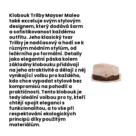
Klobouk Trilby Mayser Maleo
také exceluje svým stylovým
designem, který dodává šarm
a sofistikovanost každému
outfitu. Jeho klasický tvar
Trilby je nadčasový a hodí se k
různým módním stylům, od
ležérního po formální. Detaily
jako elegantní páska kolem
základny klobouku přidávají
na jeho atraktivitě a dělají z něj
vynikající volbu pro každého,
kdo chce vypadat stylově bez
kompromisů na pohodlí a
praktičnosti. Tento klobouk je
tedy ideální volbou pro ty, kteří
chtějí spojit eleganci s
funkcionalitou, a to vše při
respektování ekologických
principů díky použitým
materiálům.