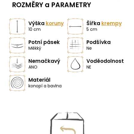
ROZMĚRY a PARAMETRY
Výška
koruny
Šířka
krempy
10 cm
5 cm
Potní pásek
Podšívka
Měkký
Ne
Nemačkavý
Voděodolnost
ANO
NE
Materiál
konopí a bavlna