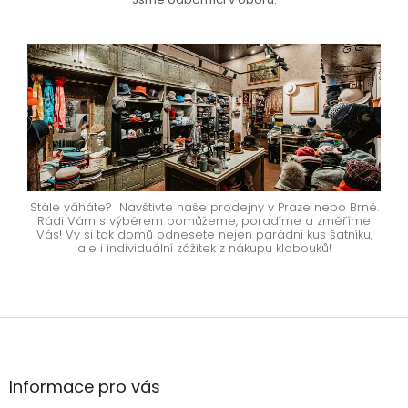
Stále váháte? Navštivte naše prodejny v Praze nebo Brně.
Rádi Vám s výběrem pomůžeme, poradíme a změříme
Vás! Vy si tak domů odnesete nejen parádní kus šatníku,
ale i individuální zážitek z nákupu klobouků!
Z
á
p
a
Informace pro vás
t