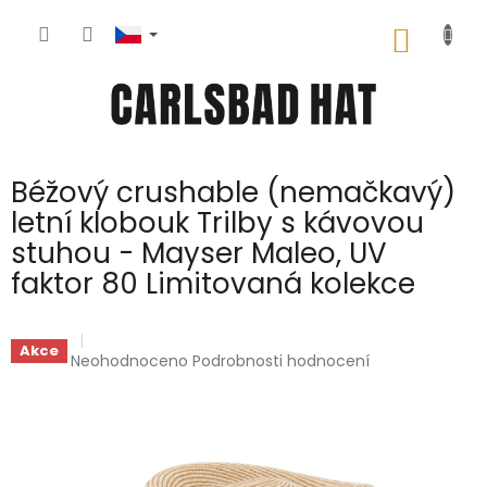
Přejít
na
NÁKUP
obsah
KOŠÍK
Béžový crushable (nemačkavý)
letní klobouk Trilby s kávovou
stuhou - Mayser Maleo, UV
faktor 80 Limitovaná kolekce
Akce
Průměrné
Neohodnoceno
Podrobnosti hodnocení
hodnocení
produktu
je
0,0
z
5