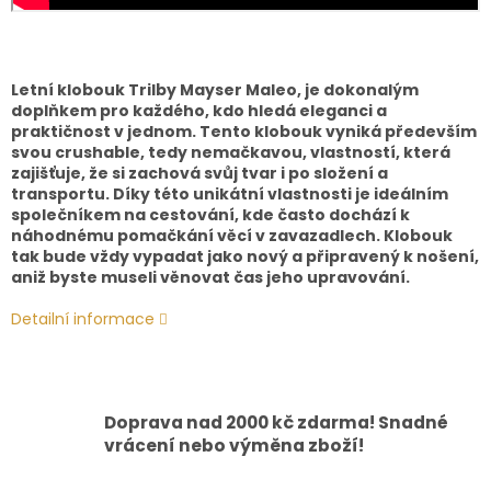
Letní klobouk Trilby Mayser Maleo, je dokonalým
doplňkem pro každého, kdo hledá eleganci a
praktičnost v jednom. Tento klobouk vyniká především
svou crushable, tedy nemačkavou, vlastností, která
zajišťuje, že si zachová svůj tvar i po složení a
transportu. Díky této unikátní vlastnosti je ideálním
společníkem na cestování, kde často dochází k
náhodnému pomačkání věcí v zavazadlech. Klobouk
tak bude vždy vypadat jako nový a připravený k nošení,
aniž byste museli věnovat čas jeho upravování.
Detailní informace
Doprava nad 2000 kč zdarma! Snadné
vrácení nebo výměna zboží!