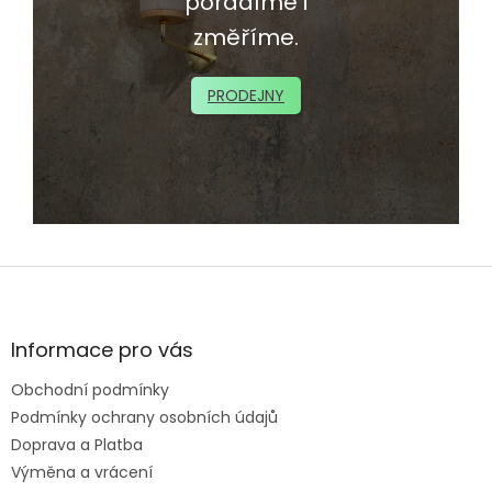
poradíme i
změříme.
PRODEJNY
Z
á
p
a
Informace pro vás
t
Obchodní podmínky
í
Podmínky ochrany osobních údajů
Doprava a Platba
Výměna a vrácení