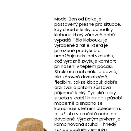
Model Ben od Balke je
postavený přesně pro situace,
kdy chcete lehký, pohodlný
klobouk, který zároveň dobře
vypadá. Tělo klobouku je
vyrobené z rafie, která je
přirozeně prodyšná a
umožňuje cirkulaci vzduchu,
což výrazně zvyšuje komfort
při nošení v teplém počasí.
Struktura materiálu je pevná,
ale zároveň dostatečně
flexibilní, takže klobouk dobře
drží tvar a přitom zůstává
příjemně lehký. Typická trilby
silueta s kratší
krempou
působí
moderně a snadno se
kombinuje s letním oblečením,
ať už jste ve městě nebo na
dovolené. Výrazným prvkem je
kombinovaná stuha – hnědý
základ doplněný jemným