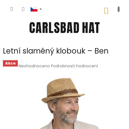
Přejít
na
NÁKUP
obsah
KOŠÍK
Letní slaměný klobouk – Ben
Akce
Průměrné
Neohodnoceno
Podrobnosti hodnocení
hodnocení
produktu
je
0,0
z
5
hvězdiček.