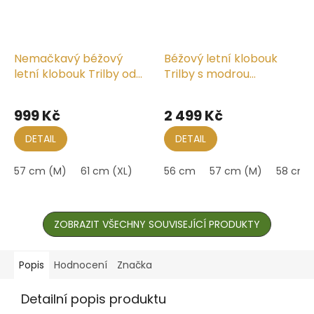
Nemačkavý béžový
Béžový letní klobouk
letní klobouk Trilby od
Trilby s modrou
Fiebig
krempou - Mayser Troy
Průměrné
Průměrné
hodnocení
hodnocení
999 Kč
2 499 Kč
produktu
produktu
je
je
DETAIL
DETAIL
5,0
5,0
z
z
57 cm (M)
61 cm (XL)
56 cm
57 cm (M)
58 cm
5
5
hvězdiček.
hvězdiček.
ZOBRAZIT VŠECHNY SOUVISEJÍCÍ PRODUKTY
Popis
Hodnocení
Značka
Detailní popis produktu