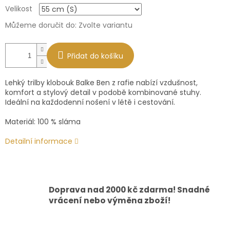
Měrná
Velikost
cena:
Můžeme doručit do:
Zvolte variantu
Přidat do košíku
Lehký trilby klobouk Balke Ben z rafie nabízí vzdušnost,
komfort a stylový detail v podobě kombinované stuhy.
Ideální na každodenní nošení v létě i cestování.
Materiál: 100 % sláma
Detailní informace
Doprava nad 2000 kč zdarma! Snadné
vrácení nebo výměna zboží!