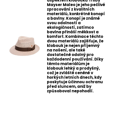
aspektem klobouku Trilby
Mayser Maleo je jeho pečlivé
zpracování z kvalitních
materiálů, konkrétně konopí
a bavlny. Konopí je známé
svou odolností a
ekologičností, zatímco
bavlna přináší měkkost a
komfort. Kombinace těchto
dvou materiálů zajišťuje, že
klobouk je nejen příjemný
na nošení, ale také
dostatečně odolný pro
každodenní používání. Díky
těmto materiálům je
klobouk lehký a prodyšný,
což je zvláště ceněné v
horkých letních dnech, kdy
poskytuje účinnou ochranu
před sluncem, aniž by
způsoboval nepohodlí.