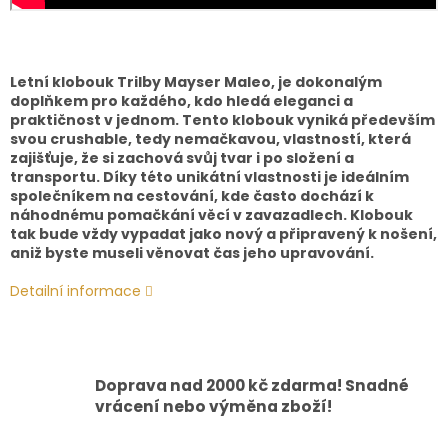
Letní klobouk Trilby Mayser Maleo, je dokonalým
doplňkem pro každého, kdo hledá eleganci a
praktičnost v jednom. Tento klobouk vyniká především
svou crushable, tedy nemačkavou, vlastností, která
zajišťuje, že si zachová svůj tvar i po složení a
transportu. Díky této unikátní vlastnosti je ideálním
společníkem na cestování, kde často dochází k
náhodnému pomačkání věcí v zavazadlech. Klobouk
tak bude vždy vypadat jako nový a připravený k nošení,
aniž byste museli věnovat čas jeho upravování.
Detailní informace
Doprava nad 2000 kč zdarma! Snadné
vrácení nebo výměna zboží!