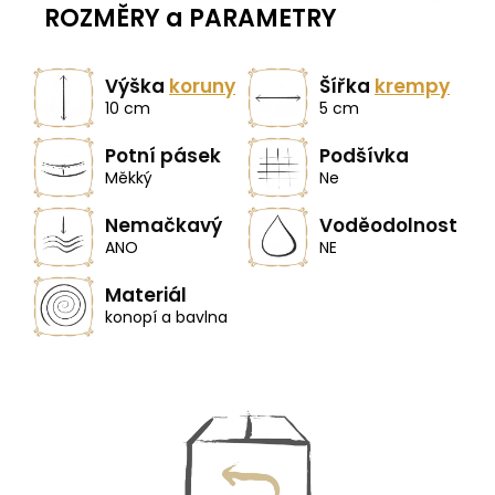
ROZMĚRY a PARAMETRY
Výška
koruny
Šířka
krempy
10 cm
5 cm
Potní pásek
Podšívka
Měkký
Ne
Nemačkavý
Voděodolnost
ANO
NE
Materiál
konopí a bavlna