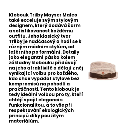
Klobouk Trilby Mayser Maleo
také exceluje svým stylovým
designem, který dodává šarm
a sofistikovanost každému
outfitu. Jeho klasický tvar
Trilby je nadčasový a hodí se k
různým módním stylům, od
ležérního po formální. Detaily
jako elegantní páska kolem
základny klobouku přidávají
na jeho atraktivitě a dělají z něj
vynikající volbu pro každého,
kdo chce vypadat stylově bez
kompromisů na pohodlí a
praktičnosti. Tento klobouk je
tedy ideální volbou pro ty, kteří
chtějí spojit eleganci s
funkcionalitou, a to vše při
respektování ekologických
principů díky použitým
materiálům.