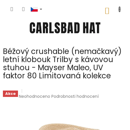
Přejít
na
NÁKUP
obsah
KOŠÍK
Béžový crushable (nemačkavý)
letní klobouk Trilby s kávovou
stuhou - Mayser Maleo, UV
faktor 80 Limitovaná kolekce
Akce
Průměrné
Neohodnoceno
Podrobnosti hodnocení
hodnocení
produktu
je
0,0
z
5