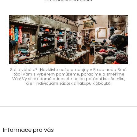
Stále váháte? Navštivte naše prodejny v Praze nebo Brně.
Rádi Vám s výběrem pomůžeme, poradíme a změříme
Vás! Vy si tak domů odnesete nejen parádní kus šatníku,
ale i individuální zážitek z nákupu klobouků!
Z
á
p
a
Informace pro vás
t