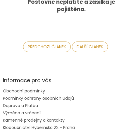
Poštovné neplatíte a zásilka je
pojištěna.
PŘEDCHOZÍ ČLÁNEK
DALŠÍ ČLÁNEK
Z
á
p
a
Informace pro vás
t
Obchodní podmínky
í
Podmínky ochrany osobních údajů
Doprava a Platba
Výměna a vrácení
Kamenné prodejny a kontakty
Kloboučnictví Hybernská 22 - Praha