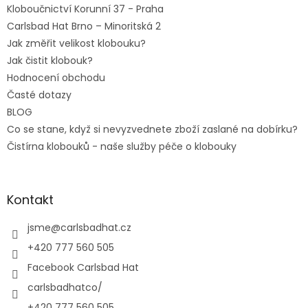
Kloboučnictví Korunní 37 - Praha
Carlsbad Hat Brno – Minoritská 2
Jak změřit velikost klobouku?
Jak čistit klobouk?
Hodnocení obchodu
Časté dotazy
BLOG
Co se stane, když si nevyzvednete zboží zaslané na dobírku?
Čistírna klobouků - naše služby péče o klobouky
Kontakt
jsme
@
carlsbadhat.cz
+420 777 560 505
Facebook Carlsbad Hat
carlsbadhatco/
+420 777 560 505