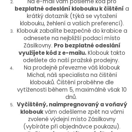
Na e-mail vám pošleme kód pro
bezplatné odeslání klobouku k čištění
a
krátký dotazník (týká se vytažení
klobouku, žehlení a vašich preferencí).
Klobouk zabalíte bezpečně do krabice a
odnesete na nejbližší podací místo
Zásilkovny.
Pro bezplatné odeslání
využijete kód z e-mailu.
Klobouk takto
odešlete do naší pražské prodejny.
Na prodejně převezme váš klobouk
Michal, náš specialista na čištění
klobouků. Čištění proběhne dle
vytíženosti během 5, maximálně však 10
dnů.
Vyčištěný, naimpregnovaný a voňavý
klobouk
vám odešleme zpět na vámi
zvolené výdejní místo Zásilkovny
(vybíráte při objednávce poukazu).