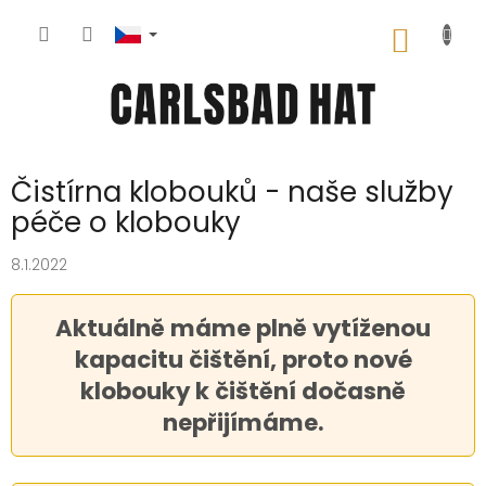
Přejít
na
NÁKUP
obsah
KOŠÍK
Čistírna klobouků - naše služby
péče o klobouky
8.1.2022
Aktuálně máme plně vytíženou
kapacitu čištění, proto nové
klobouky k čištění dočasně
nepřijímáme.