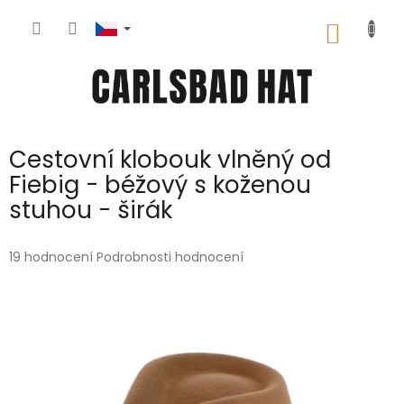
Přejít
na
NÁKUP
obsah
KOŠÍK
Cestovní klobouk vlněný od
Fiebig - béžový s koženou
stuhou - širák
Průměrné
19 hodnocení
Podrobnosti hodnocení
hodnocení
produktu
je
5,0
z
5
hvězdiček.