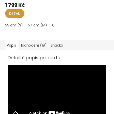
hodnocení
1 799 Kč
produktu
je
DETAIL
5,0
z
55 cm (S)
57 cm (M)
61 cm (XL)
5
hvězdiček.
Popis
Hodnocení (19)
Značka
Detailní popis produktu