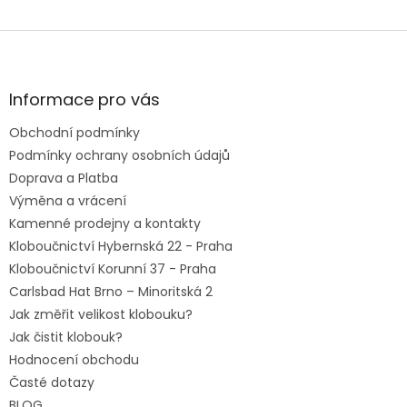
ale i individuální zážitek z nákupu klobouků!
Z
á
p
a
Informace pro vás
t
Obchodní podmínky
í
Podmínky ochrany osobních údajů
Doprava a Platba
Výměna a vrácení
Kamenné prodejny a kontakty
Kloboučnictví Hybernská 22 - Praha
Kloboučnictví Korunní 37 - Praha
Carlsbad Hat Brno – Minoritská 2
Jak změřit velikost klobouku?
Jak čistit klobouk?
Hodnocení obchodu
Časté dotazy
BLOG