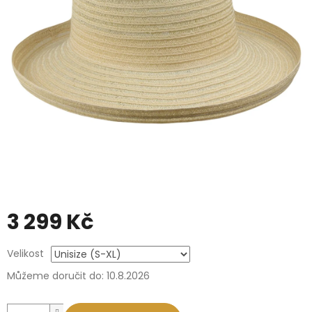
3 299 Kč
Měrná
Velikost
cena:
Můžeme doručit do:
10.8.2026