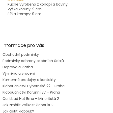
Ručně vyrobeno z konopí a bavlny.
Výška koruny: 9 cm
Šířka krempy: 9 cm
Z
á
p
a
Informace pro vás
t
Obchodní podmínky
í
Podmínky ochrany osobních údajů
Doprava a Platba
Výměna a vrácení
Kamenné prodejny a kontakty
Kloboučnictví Hybernská 22 - Praha
Kloboučnictví Korunní 37 - Praha
Carlsbad Hat Brno – Minoritská 2
Jak změřit velikost klobouku?
Jak čistit klobouk?