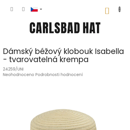
Přejít
na
NÁKUP
obsah
KOŠÍK
Dámský béžový klobouk Isabella
- tvarovatelná krempa
24259/UNI
Průměrné
Neohodnoceno
Podrobnosti hodnocení
hodnocení
produktu
je
0,0
z
5
hvězdiček.