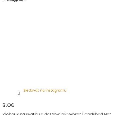
Sledovat na Instagramu
BLOG
Klobouk na svatbu a dostihy: jak vybrat | Carlsbad Hat