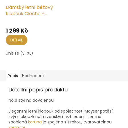
Dámský letní béžový
klobouk Cloche -
nemačkavý letní
klobouk s větší krempou
1 299 Kč
DETAIL
Unisize (S-XL)
Popis
Hodnocení
Detailní popis produktu
Nóbl styl na dovolenou.
Elegantní letní klobouk od společnosti Mayser potěší
svým okouzlujícím ženským vzhledem.
Jemně
zaoblená
koruna
je spojena s širokou, tvarovatelnou
krempou
.