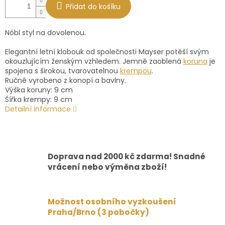
Přidat do košíku
Nóbl styl na dovolenou.
Elegantní letní klobouk od společnosti Mayser potěší svým
okouzlujícím ženským vzhledem.
Jemně zaoblená
koruna
je
spojena s širokou, tvarovatelnou
krempou
.
Ručně vyrobeno z konopí a bavlny.
Výška koruny: 9 cm
Šířka krempy: 9 cm
Detailní informace
Doprava nad 2000 kč zdarma! Snadné
vrácení nebo výměna zboží!
Možnost osobního vyzkoušení
Praha/Brno (3 pobočky)