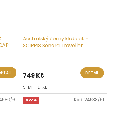
z
Australský černý klobouk -
 CAP
SCIPPIS Sonora Traveller
DETAIL
DETAIL
749 Kč
S-M
L-XL
4580/61
Kód:
24538/61
Akce