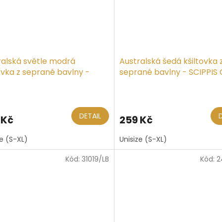
ralská světle modrá
Australská šedá kšiltovka 
ovka z seprané bavlny -
seprané bavlny - SCIPPIS
VAS CAP
DETAIL
 Kč
259 Kč
ze (S-XL)
Unisize (S-XL)
Kód:
31019/LB
Kód:
2