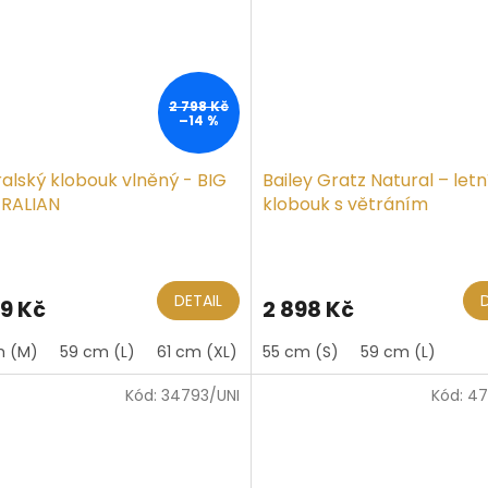
2 798 Kč
–14 %
alský klobouk vlněný - BIG
Bailey Gratz Natural – letn
RALIAN
klobouk s větráním
ěrné
ocení
ktu
DETAIL
99 Kč
2 898 Kč
m (M)
59 cm (L)
61 cm (XL)
55 cm (S)
59 cm (L)
Kód:
34793/UNI
Kód:
47
iček.