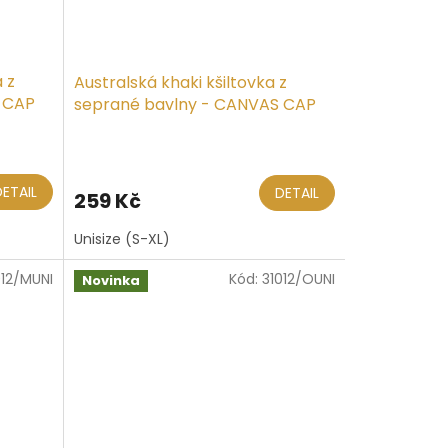
 z
Australská khaki kšiltovka z
 CAP
seprané bavlny - CANVAS CAP
DETAIL
DETAIL
259 Kč
Unisize (S-XL)
012/MUNI
Kód:
31012/OUNI
Novinka