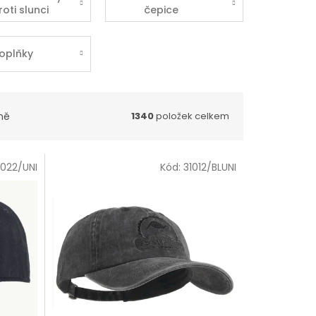
roti slunci
čepice
oplňky
ně
1340
položek celkem
1022/UNI
Kód:
31012/BLUNI