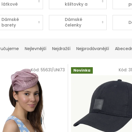
látkové
kšiltovky a
p
klobouky
bekovky
Dámské
Dámské
D
barety
čelenky
ručujeme
Nejlevnější
Nejdražší
Nejprodávanější
Abeced
Kód:
55631/UNI73
Kód:
3
Novinka