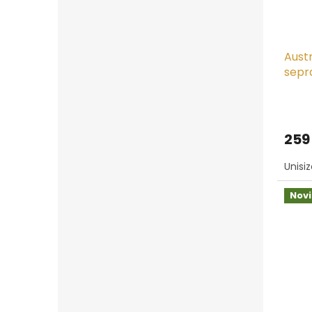
Austr
sepr
259
Unisi
Nov