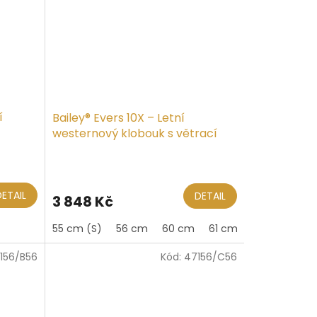
í
Bailey® Evers 10X – Letní
westernový klobouk s větrací
korunu
DETAIL
DETAIL
3 848 Kč
55 cm (S)
56 cm
60 cm
61 cm (XL)
156/B56
Kód:
47156/C56