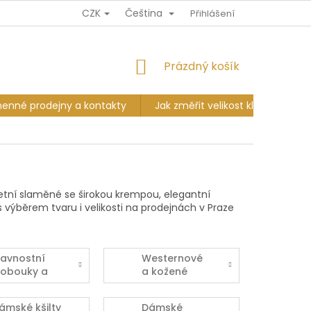
CZK
Čeština
Ů
DOPRAVA A PLATBA
VÝMĚNA A VRÁCENÍ
Přihlášení
KAMENNÉ PR
NÁKUPNÍ
Prázdný košík
KOŠÍK
enné prodejny a kontakty
Jak změřit velikost klobouku?
Letní slaměné se širokou krempou, elegantní
s výběrem tvaru i velikosti na prodejnách v Praze
lavnostní
Westernové
lobouky a
a kožené
ascinátory
klobouky
ámské kšilty
Dámské