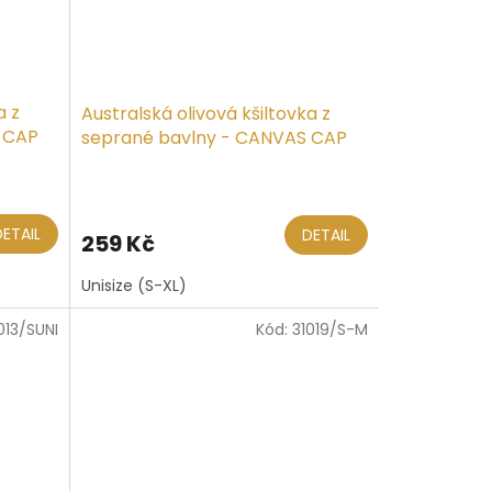
a z
Australská olivová kšiltovka z
 CAP
seprané bavlny - CANVAS CAP
Průměrné
hodnocení
produktu
DETAIL
DETAIL
259 Kč
je
5,0
Unisize (S-XL)
z
5
013/SUNI
Kód:
31019/S-M
hvězdiček.