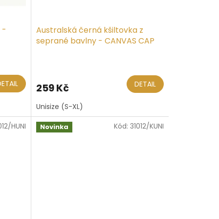
 -
Australská černá kšiltovka z
seprané bavlny - CANVAS CAP
DETAIL
DETAIL
259 Kč
Unisize (S-XL)
012/HUNI
Kód:
31012/KUNI
Novinka