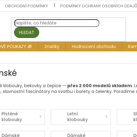
OBCHODNÍ PODMÍNKY
PODMÍNKY OCHRANY OSOBNÍCH ÚDAJ
HLEDAT
OVÉ POUKAZY 🎁
Značky
Hodnocení obchodu
Kam
mské
 klobouky, bekovky a čepice —
přes 2 000 modelů skladem
. 
, slavnostní fascinátory na svatbu i barety a čelenky. Poradíme 
Plstěné
Letní
S
klobouky
klobouky
k
f
Dámské
Dámské
D