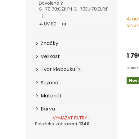
Dovolená ?
t
5
G_70:70:CZK:P:f,G_70EU:70:EUR:P:f
ů
Amet
☀️ UV 80
10
slavn
Značky
1 79
Velikost
Unisi
Tvar klobouku
?
Nov
Sezóna
Materiál
Barva
VYMAZAT FILTRY
Položek k zobrazení:
1340