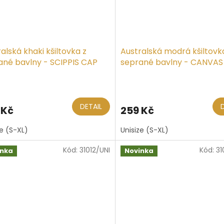
alská khaki kšiltovka z
Australská modrá kšiltovk
ané bavlny - SCIPPIS CAP
seprané bavlny - CANVAS
DETAIL
 Kč
259 Kč
ze (S-XL)
Unisize (S-XL)
Kód:
31012/UNI
Kód:
31
inka
Novinka