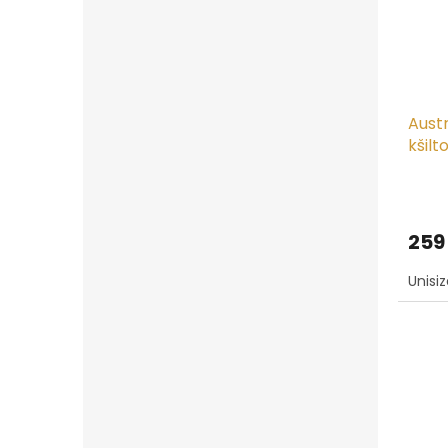
Aust
kšilt
CAN
259
Unisi