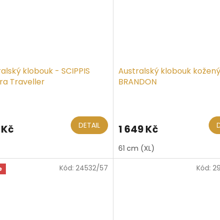
alský klobouk - SCIPPIS
Australský klobouk kožený
ra Traveller
BRANDON
ěrné
Průměrné
ocení
hodnocení
ktu
produktu
DETAIL
 Kč
1 649 Kč
je
5,0
61 cm (XL)
z
5
Kód:
24532/57
Kód:
2
iček.
hvězdiček.
e