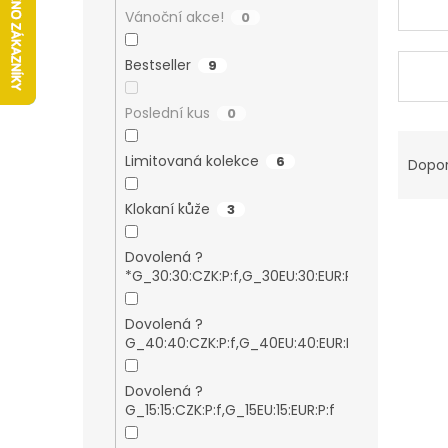
n
Vánoční akce!
0
e
l
Bestseller
9
Poslední kus
0
Ř
a
Limitovaná kolekce
6
Dopo
z
e
Klokaní kůže
3
V
n
ý
í
Dovolená ?
40
p
p
*G_30:30:CZK:P:f,G_30EU:30:EUR:P:f
i
r
s
o
Dovolená ?
p
19
d
G_40:40:CZK:P:f,G_40EU:40:EUR:P:f
r
u
o
k
Dovolená ?
d
t
24
G_15:15:CZK:P:f,G_15EU:15:EUR:P:f
u
ů
k