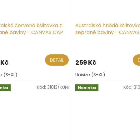
alská červená kšiltovka z
Australská hnědá kšiltovka
ané bavlny - CANVAS CAP
seprané bavlny - CANVAS
Průměrné
hodnocení
produktu
DETAIL
 Kč
259 Kč
je
5,0
ze (S-XL)
Unisize (S-XL)
z
5
Kód:
31013/KUNI
Kód:
31
hvězdiček.
inka
Novinka