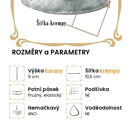
ROZMĚRY a PARAMETRY
Výška
koruny
Šířka
krempy
9 cm
10,5 cm
Potní pásek
Podšívka
Pružný, elastický
NE
Nemačkavý
Voděodolnost
ANO
NE