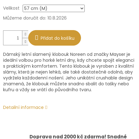
Měrná
Velikost
cena:
Můžeme doručit do:
10.8.2026
Přidat do košíku
Dámský letní slamený klobouk Noreen od značky Mayser je
ideální volbou pro horké letní dny, kdy chcete spojit eleganci
s praktickým komfortem. Tento klobouk je vyroben z kvalitní
slámy, která je nejen lehká, ale také dostatečně odolná, aby
vydržela každodenní nošení. Jeho unikátní crushable design
znamená, že klobouk můžete snadno sbalit do tašky nebo
kufru a vždy se vrátí do původního tvaru.
Detailní informace
Doprava nad 2000 kč zdarma! Snadné