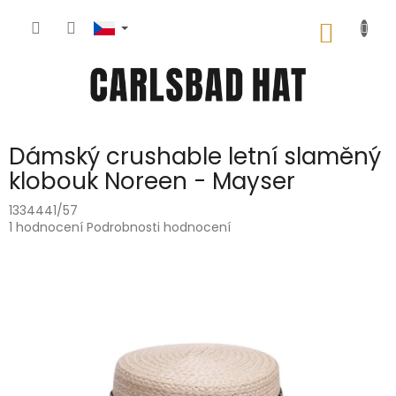
Přejít
na
NÁKUP
obsah
KOŠÍK
Dámský crushable letní slaměný
klobouk Noreen - Mayser
1334441/57
Průměrné
1 hodnocení
Podrobnosti hodnocení
hodnocení
produktu
je
5,0
z
5
hvězdiček.