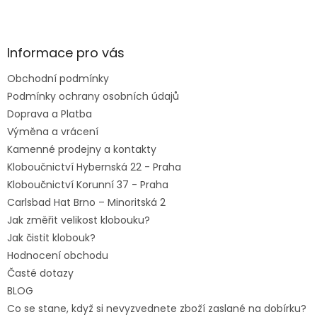
Z
á
p
a
Informace pro vás
t
Obchodní podmínky
í
Podmínky ochrany osobních údajů
Doprava a Platba
Výměna a vrácení
Kamenné prodejny a kontakty
Kloboučnictví Hybernská 22 - Praha
Kloboučnictví Korunní 37 - Praha
Carlsbad Hat Brno – Minoritská 2
Jak změřit velikost klobouku?
Jak čistit klobouk?
Hodnocení obchodu
Časté dotazy
BLOG
Co se stane, když si nevyzvednete zboží zaslané na dobírku?