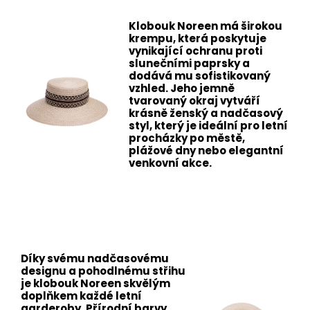
Klobouk Noreen má širokou
krempu, která poskytuje
vynikající ochranu proti
slunečními paprsky a
dodává mu sofistikovaný
vzhled. Jeho jemně
tvarovaný okraj vytváří
krásně ženský a nadčasový
styl, který je ideální pro letní
procházky po městě,
plážové dny nebo elegantní
venkovní akce.
Díky svému nadčasovému
designu a pohodlnému střihu
je klobouk Noreen skvělým
doplňkem každé letní
garderoby. Přírodní barvy