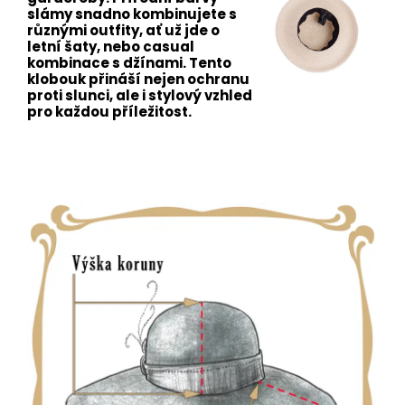
slámy snadno kombinujete s
různými outfity, ať už jde o
letní šaty, nebo casual
kombinace s džínami. Tento
klobouk přináší nejen ochranu
proti slunci, ale i stylový vzhled
pro každou příležitost.