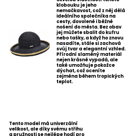
klobouku je jeho
nemačkavost, což z něj dělá
ideálního společníka na
cesty, dovolené i běžné
nošení do města. Bez obav
jej můžete sbalit do kufru
nebo tašky, a když ho znovu
nasadíte, stále si zachová
svůj tvar a elegantní vzhled.
Přírodní slaměný materiál
nejen krásně vypadá, ale
také umožňuje pokožce
dýchat, což oceníte
zejména během tropických
teplot.
Tento model má univerzální
velikost, ale díky svému střihu
a pružnosti se nejlépe hodí pro