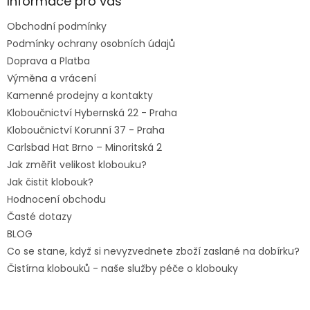
a
Informace pro vás
t
Obchodní podmínky
í
Podmínky ochrany osobních údajů
Doprava a Platba
Výměna a vrácení
Kamenné prodejny a kontakty
Kloboučnictví Hybernská 22 - Praha
Kloboučnictví Korunní 37 - Praha
Carlsbad Hat Brno – Minoritská 2
Jak změřit velikost klobouku?
Jak čistit klobouk?
Hodnocení obchodu
Časté dotazy
BLOG
Co se stane, když si nevyzvednete zboží zaslané na dobírku?
Čistírna klobouků - naše služby péče o klobouky