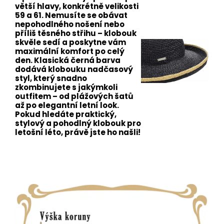
větší hlavy, konkrétně velikosti
59 a 61. Nemusíte se obávat
nepohodlného nošení nebo
příliš těsného střihu – klobouk
skvěle sedí a poskytne vám
maximální komfort po celý
den. Klasická černá barva
dodává klobouku nadčasový
styl, který snadno
zkombinujete s jakýmkoli
outfitem – od plážových šatů
až po elegantní letní look.
Pokud hledáte praktický,
stylový a pohodlný klobouk pro
letošní léto, právě jste ho našli!