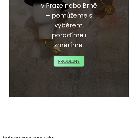
v Praze nebo Brně
– pomůžeme s
výběrem,
poradíme i
změříme.
PRODEJNY
Z
á
p