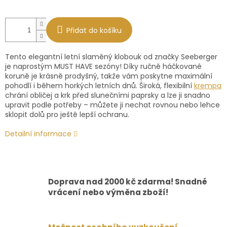
Přidat do košíku
Tento elegantní letní slaměný klobouk od značky Seeberger
je naprostým MUST HAVE sezóny! Díky ručně háčkované
koruně je krásně prodyšný, takže vám poskytne maximální
pohodlí i během horkých letních dnů. Široká, flexibilní
krempa
chrání obličej a krk před slunečními paprsky a lze ji snadno
upravit podle potřeby – můžete ji nechat rovnou nebo lehce
sklopit dolů pro ještě lepší ochranu.
Detailní informace
Doprava nad 2000 kč zdarma! Snadné
vrácení nebo výměna zboží!