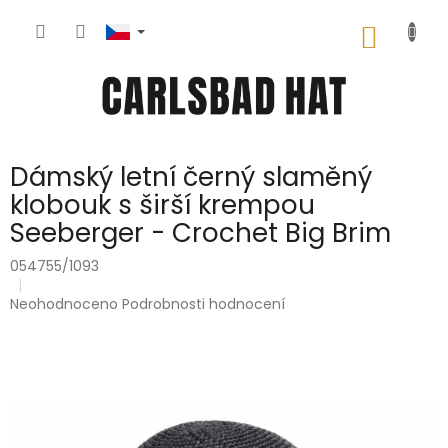
Přejít
na
NÁKUP
obsah
KOŠÍK
Dámský letní černý slaměný
klobouk s širší krempou
Seeberger - Crochet Big Brim
054755/1093
Průměrné
Neohodnoceno
Podrobnosti hodnocení
hodnocení
produktu
je
0,0
z
5
hvězdiček.