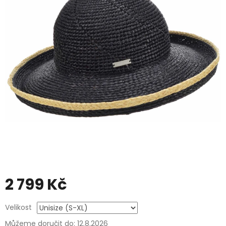
2 799 Kč
Měrná
Velikost
cena:
Můžeme doručit do:
12.8.2026