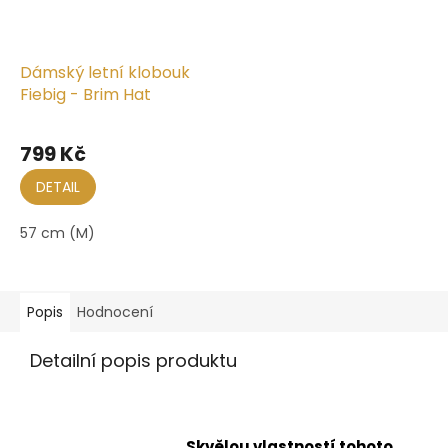
Dámský letní klobouk
Fiebig - Brim Hat
Průměrné
hodnocení
799 Kč
produktu
je
DETAIL
5,0
z
57 cm (M)
5
hvězdiček.
Popis
Hodnocení
Detailní popis produktu
Skvělou vlastností tohoto