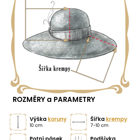
ROZMĚRY a PARAMETRY
Výška
koruny
Šířka
krempy
10 cm
7-10 cm
Potní pásek
Podšívka