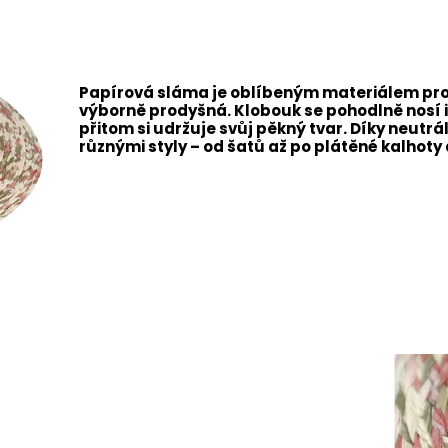
Papírová sláma je oblíbeným materiálem pro l
výborně prodyšná. Klobouk se pohodlně nosí 
přitom si udržuje svůj pěkný tvar. Díky neut
různými styly – od šatů až po plátěné kalhoty 