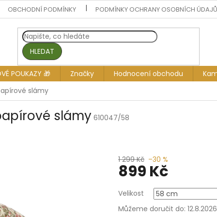
OBCHODNÍ PODMÍNKY
PODMÍNKY OCHRANY OSOBNÍCH ÚDAJ
HLEDAT
OVÉ POUKAZY 🎁
Značky
Hodnocení obchodu
Kam
papírové slámy
papírové slámy
610047/58
1 299 Kč
–30 %
899 Kč
Měrná
Velikost
cena:
Můžeme doručit do:
12.8.2026