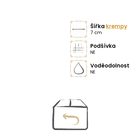
Šířka
krempy
7 cm
Podšívka
NE
Voděodolnost
NE