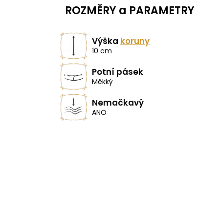
ROZMĚRY a PARAMETRY
Výška
koruny
10 cm
Potní pásek
Měkký
Nemačkavý
ANO