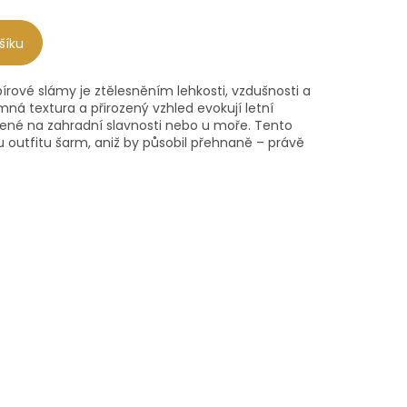
šíku
írové slámy je ztělesněním lehkosti, vzdušnosti a
á textura a přirozený vzhled evokují letní
ené na zahradní slavnosti nebo u moře. Tento
outfitu šarm, aniž by působil přehnaně – právě