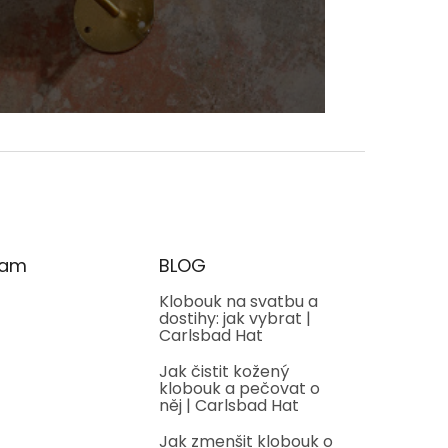
ram
BLOG
Klobouk na svatbu a
dostihy: jak vybrat |
Carlsbad Hat
Jak čistit kožený
klobouk a pečovat o
něj | Carlsbad Hat
Jak zmenšit klobouk o