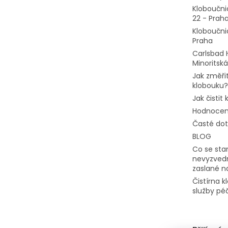
Kloboučni
22 - Prah
Kloboučni
Praha
Carlsbad 
Minoritská
Jak změřit
klobouku?
Jak čistit
Hodnocen
Časté do
BLOG
Co se stan
nevyzvedn
zaslané n
Čistírna 
služby pé