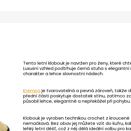
Tento letní klobouk je navržen pro ženy, které chtě
Luxusní vzhled podtrhuje černá stuha s elegantn
charakter a lehce slavnostní nádech.
Krempa
je tvarovatelná a pevná zároveň, takže d
přední části poskytuje dostatek stínu, zatímco z
působil lehce, elegantně a nepřekážel při pohybu.
Klobouk je vyroben technikou crochet z kroucené 
nemačkavá. Bez obav jej můžete vzít do kufru, ka
lehký letní déšť, což z něj dělá ideální volbu pro