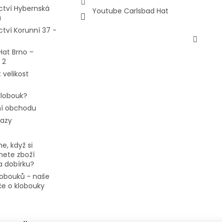
ctví Hybernská
Youtube Carlsbad Hat
a
ctví Korunní 37 -
Hat Brno –
 2
 velikost
 klobouk?
í obchodu
tazy
e, když si
ete zboží
a dobírku?
klobouků - naše
če o klobouky