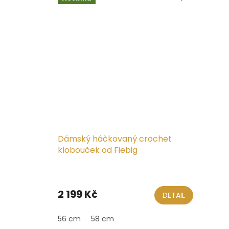
Dámský háčkovaný crochet
klobouček od Fiebig
2 199 Kč
DETAIL
56 cm
58 cm