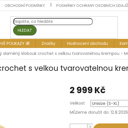
OBCHODNÍ PODMÍNKY
PODMÍNKY OCHRANY OSOBNÍCH ÚDAJ
HLEDAT
OVÉ POUKAZY 🎁
Značky
Hodnocení obchodu
Kam
 slaměný klobouk crochet s velkou tvarovatelnou krempou - 
rochet s velkou tvarovatelnou kr
2 999 Kč
Měrná
Velikost
cena:
Můžeme doručit do:
12.8.2026