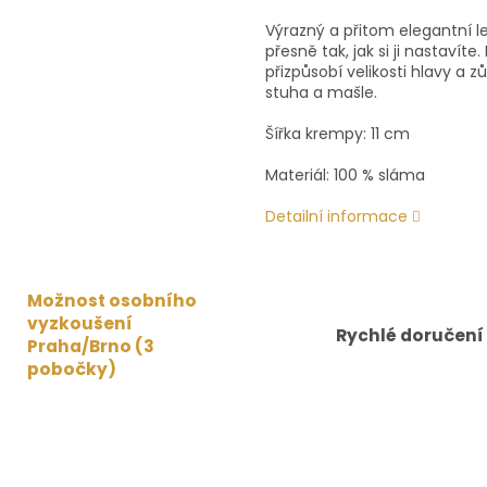
Výrazný a přitom elegantní l
přesně tak, jak si ji nastaví
přizpůsobí velikosti hlavy a 
stuha a mašle.
Šířka krempy: 11 cm
Materiál: 100 % sláma
Detailní informace
Možnost osobního
vyzkoušení
Rychlé doručení
Praha/Brno (3
pobočky)