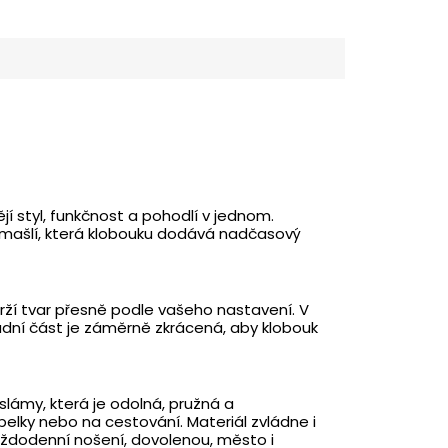
jí styl, funkčnost a pohodlí v jednom.
í mašlí, která klobouku dodává nadčasový
rží tvar přesně podle vašeho nastavení. V
adní část je záměrně zkrácená, aby klobouk
slámy, která je odolná, pružná a
belky nebo na cestování. Materiál zvládne i
 každodenní nošení, dovolenou, město i