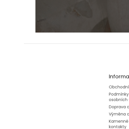
Z
á
p
a
t
Informa
í
Obchodní
Podmínky
osobních 
Doprava a
Výměna a
Kamenné 
kontakty