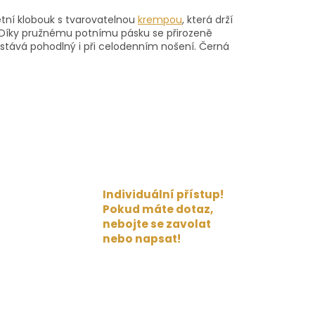
etní klobouk s tvarovatelnou
krempou
, která drží
te. Díky pružnému potnímu pásku se přirozeně
zůstává pohodlný i při celodenním nošení. Černá
Individuální přístup!
Pokud máte dotaz,
nebojte se zavolat
nebo napsat!