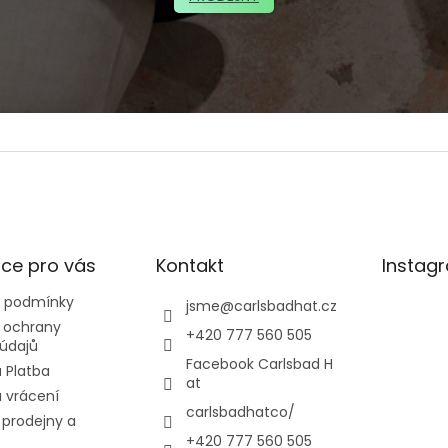
ce pro vás
Kontakt
Instag
 podmínky
jsme
@
carlsbadhat.cz
 ochrany
+420 777 560 505
údajů
Facebook Carlsbad H
 Platba
at
 vrácení
carlsbadhatco/
prodejny a
+420 777 560 505