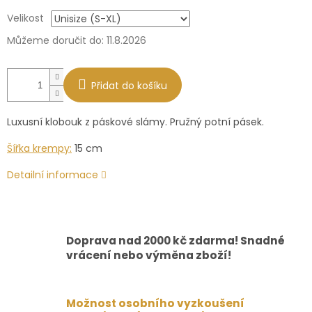
Měrná
Velikost
cena:
Můžeme doručit do:
11.8.2026
Přidat do košíku
Luxusní klobouk z páskové slámy. Pružný potní pásek.
Šířka krempy:
15 cm
Detailní informace
Doprava nad 2000 kč zdarma! Snadné
vrácení nebo výměna zboží!
Možnost osobního vyzkoušení