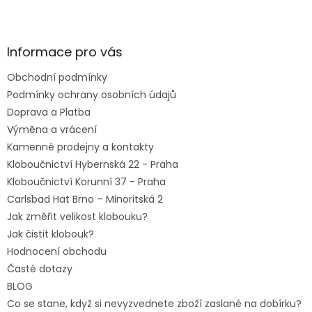
Z
á
p
a
Informace pro vás
t
Obchodní podmínky
í
Podmínky ochrany osobních údajů
Doprava a Platba
Výměna a vrácení
Kamenné prodejny a kontakty
Kloboučnictví Hybernská 22 - Praha
Kloboučnictví Korunní 37 - Praha
Carlsbad Hat Brno – Minoritská 2
Jak změřit velikost klobouku?
Jak čistit klobouk?
Hodnocení obchodu
Časté dotazy
BLOG
Co se stane, když si nevyzvednete zboží zaslané na dobírku?