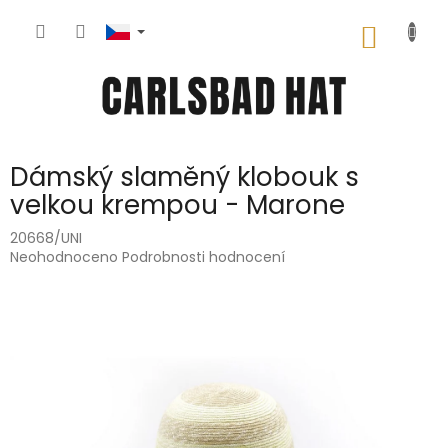
Přejít
na
NÁKUP
obsah
KOŠÍK
Dámský slaměný klobouk s
velkou krempou - Marone
20668/UNI
Průměrné
Neohodnoceno
Podrobnosti hodnocení
hodnocení
produktu
je
0,0
z
5
hvězdiček.