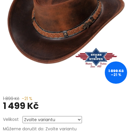
1 899 Kč
–21 %
1 899 Kč
–21 %
1 499 Kč
Měrná
Velikost
cena:
Můžeme doručit do:
Zvolte variantu