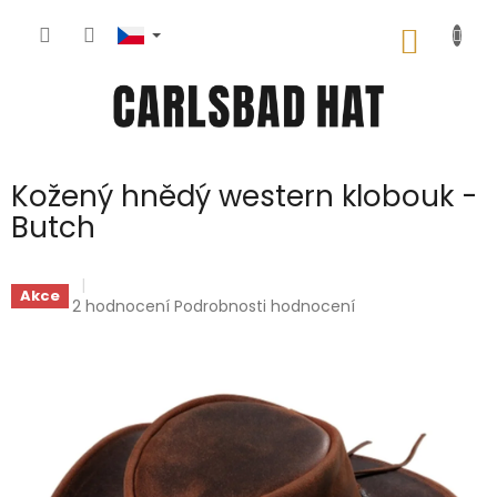
Přejít
na
NÁKUP
obsah
KOŠÍK
Kožený hnědý western klobouk -
Butch
Akce
Průměrné
2 hodnocení
Podrobnosti hodnocení
hodnocení
produktu
je
5,0
z
5
hvězdiček.