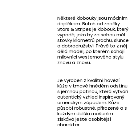
Některé klobouky jsou módním
doplňkem. Butch od značky
Stars & Stripes je klobouk, který
vypadá, jako by za sebou měl
stovky kilometrů prachu, slunce
a dobrodružství. Právě to z něj
dělá model, po kterém sahají
milovníci westernového stylu
znovu a znovu.
Je vyroben z kvalitní hovězí
kůže v tmavě hnědém odstínu
s jemnou patinou, která vytváří
autentický vzhled inspirovaný
americkým západem. Kůže
působí robustně, přirozeně a s
každým dalším nošením
získává ještě osobitější
charakter.