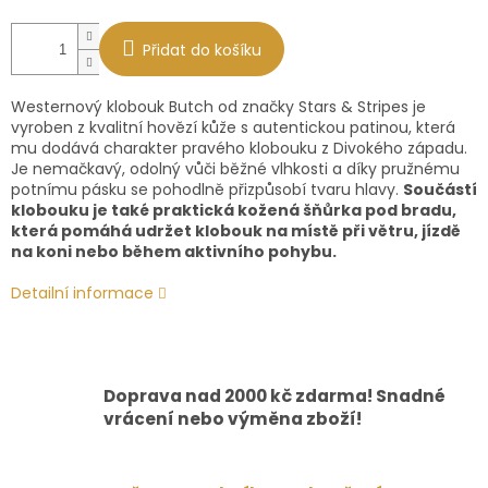
Přidat do košíku
Westernový klobouk Butch od značky Stars & Stripes je
vyroben z kvalitní hovězí kůže s autentickou patinou, která
mu dodává charakter pravého klobouku z Divokého západu.
Je nemačkavý, odolný vůči běžné vlhkosti a díky pružnému
potnímu pásku se pohodlně přizpůsobí tvaru hlavy.
Součástí
klobouku je také praktická kožená šňůrka pod bradu,
která pomáhá udržet klobouk na místě při větru, jízdě
na koni nebo během aktivního pohybu.
Detailní informace
Doprava nad 2000 kč zdarma! Snadné
vrácení nebo výměna zboží!