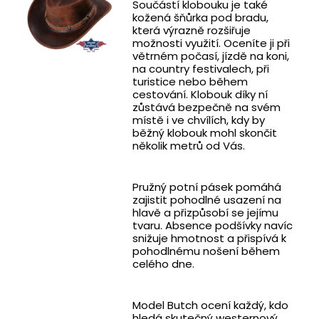
Součástí klobouku je také
kožená šňůrka pod bradu,
která výrazně rozšiřuje
možnosti využití. Oceníte ji při
větrném počasí, jízdě na koni,
na country festivalech, při
turistice nebo během
cestování. Klobouk díky ní
zůstává bezpečně na svém
místě i ve chvílích, kdy by
běžný klobouk mohl skončit
několik metrů od Vás.
Pružný potní pásek pomáhá
zajistit pohodlné usazení na
hlavě a přizpůsobí se jejímu
tvaru. Absence podšívky navíc
snižuje hmotnost a přispívá k
pohodlnému nošení během
celého dne.
Model Butch ocení každý, kdo
hledá skutečný westernový