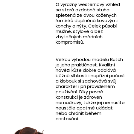
O výrazný westernový vzhled
se stará ozdobná stuha
spletená ze dvou kožených
řemínků doplněná kovovými
konchy a nýty. Celek působí
mužně, stylově a bez
zbytečných módních
kompromisů.
Velkou výhodou modelu Butch
je jeho praktičnost. Kvalitní
hovězí kůže dobře odolává
běžné vlhkosti i nepřízni počasí
a klobouk si zachovává svůj
charakter i při pravidelném
používání. Díky pevné
konstrukci je zároveň
nemačkavý, takže jej nemusíte
neustále opatrně ukládat
nebo chránit během
cestování.