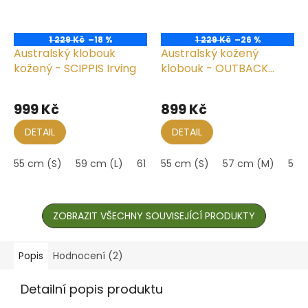
1 229 Kč
–18 %
1 229 Kč
–26 %
Australský klobouk
Australský kožený
kožený - SCIPPIS Irving
klobouk - OUTBACK
LEGEND
Průměrné
Průměrné
hodnocení
hodnocení
999 Kč
899 Kč
produktu
produktu
je
je
DETAIL
DETAIL
4,9
5,0
z
z
55 cm (S)
59 cm (L)
61 cm (XL)
55 cm (S)
57 cm (M)
59 
5
5
hvězdiček.
hvězdiček.
ZOBRAZIT VŠECHNY SOUVISEJÍCÍ PRODUKTY
Popis
Hodnocení (2)
Detailní popis produktu