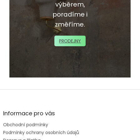
výběrem,
poradíme i
změříme.
PRODEJNY
Z
á
p
a
Informace pro vás
t
Obchodní podmínky
í
Podmínky ochrany osobních údajů