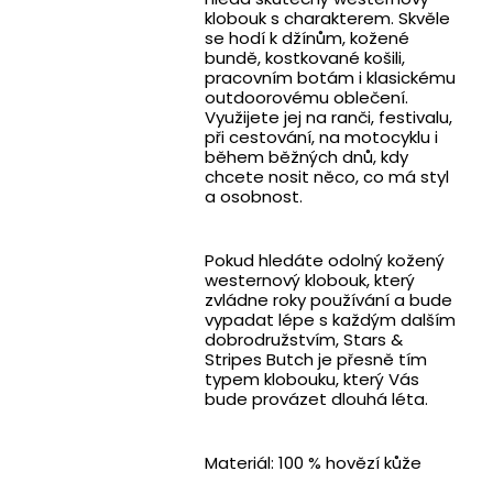
klobouk s charakterem. Skvěle
se hodí k džínům, kožené
bundě, kostkované košili,
pracovním botám i klasickému
outdoorovému oblečení.
Využijete jej na ranči, festivalu,
při cestování, na motocyklu i
během běžných dnů, kdy
chcete nosit něco, co má styl
a osobnost.
Pokud hledáte odolný kožený
westernový klobouk, který
zvládne roky používání a bude
vypadat lépe s každým dalším
dobrodružstvím, Stars &
Stripes Butch je přesně tím
typem klobouku, který Vás
bude provázet dlouhá léta.
Materiál: 100 % hovězí kůže