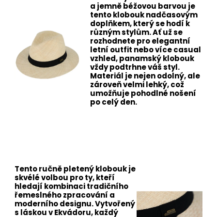
a jemně béžovou barvou je
tento klobouk nadčasovým
doplňkem, který se hodí k
různým stylům. Ať už se
rozhodnete pro elegantní
letní outfit nebo více casual
vzhled, panamský klobouk
vždy podtrhne váš styl.
Materiál je nejen odolný, ale
zároveň velmi lehký, což
umožňuje pohodlné nošení
po celý den.
Tento ručně pletený klobouk je
skvélé volbou pro ty, kteří
hledají kombinaci tradičního
řemeslného zpracování a
moderního designu. Vytvořený
s láskou v Ekvádoru, každý