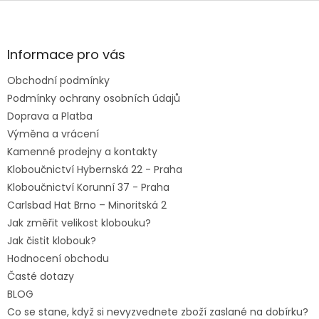
Z
á
p
a
Informace pro vás
t
Obchodní podmínky
í
Podmínky ochrany osobních údajů
Doprava a Platba
Výměna a vrácení
Kamenné prodejny a kontakty
Kloboučnictví Hybernská 22 - Praha
Kloboučnictví Korunní 37 - Praha
Carlsbad Hat Brno – Minoritská 2
Jak změřit velikost klobouku?
Jak čistit klobouk?
Hodnocení obchodu
Časté dotazy
BLOG
Co se stane, když si nevyzvednete zboží zaslané na dobírku?