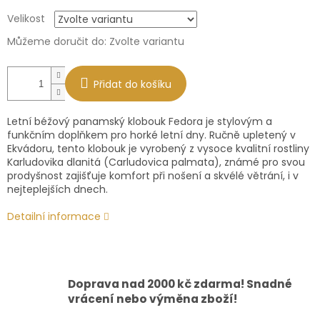
Měrná
Velikost
cena:
Můžeme doručit do:
Zvolte variantu
Přidat do košíku
Letní béžový panamský klobouk Fedora je stylovým a
funkčním doplňkem pro horké letní dny. Ručně upletený v
Ekvádoru, tento klobouk je vyrobený z vysoce kvalitní rostliny
Karludovika dlanitá (Carludovica palmata), známé pro svou
prodyšnost zajišťuje komfort při nošení a skvélé větrání, i v
nejteplejších dnech.
Detailní informace
Doprava nad 2000 kč zdarma! Snadné
vrácení nebo výměna zboží!