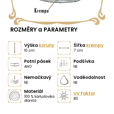
ROZMĚRY a PARAMETRY
Výška
koruny
Šířka
krempy
10 cm
7 cm
Potní pásek
Podšívka
ANO
NE
Nemačkavý
Voděodolnost
NE
NE
Materiál
UV Faktor
100 % karludovika
80
dlanitá