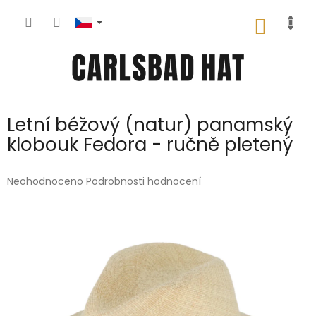
Přejít
na
NÁKUP
obsah
KOŠÍK
Letní béžový (natur) panamský
klobouk Fedora - ručně pletený
Průměrné
Neohodnoceno
Podrobnosti hodnocení
hodnocení
produktu
je
0,0
z
5
hvězdiček.