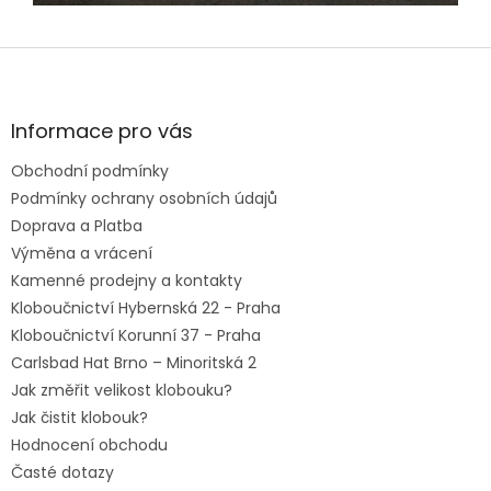
Z
á
p
a
Informace pro vás
t
Obchodní podmínky
í
Podmínky ochrany osobních údajů
Doprava a Platba
Výměna a vrácení
Kamenné prodejny a kontakty
Kloboučnictví Hybernská 22 - Praha
Kloboučnictví Korunní 37 - Praha
Carlsbad Hat Brno – Minoritská 2
Jak změřit velikost klobouku?
Jak čistit klobouk?
Hodnocení obchodu
Časté dotazy