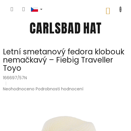
Přejít
na
NÁKUP
obsah
KOŠÍK
Letní smetanový fedora klobouk
nemačkavý – Fiebig Traveller
Toyo
166697/57N
Průměrné
Neohodnoceno
Podrobnosti hodnocení
hodnocení
produktu
je
0,0
z
5
hvězdiček.