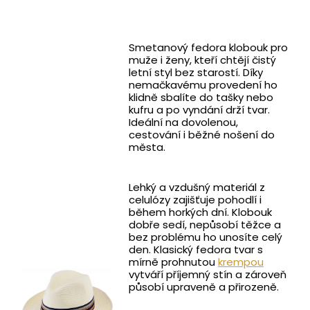
Smetanový fedora klobouk pro
muže i ženy, kteří chtějí čistý
letní styl bez starostí. Díky
nemačkavému provedení ho
klidně sbalíte do tašky nebo
kufru a po vyndání drží tvar.
Ideální na dovolenou,
cestování i běžné nošení do
města.
Lehký a vzdušný materiál z
celulózy zajišťuje pohodlí i
během horkých dní. Klobouk
dobře sedí, nepůsobí těžce a
bez problému ho unosíte celý
den. Klasický fedora tvar s
mírně prohnutou
krempou
vytváří příjemný stín a zároveň
působí upraveně a přirozeně.