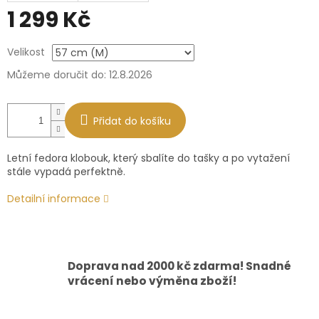
1 299 Kč
Měrná
Velikost
cena:
Můžeme doručit do:
12.8.2026
Přidat do košíku
Letní fedora klobouk, který sbalíte do tašky a po vytažení
stále vypadá perfektně.
Detailní informace
Doprava nad 2000 kč zdarma! Snadné
vrácení nebo výměna zboží!