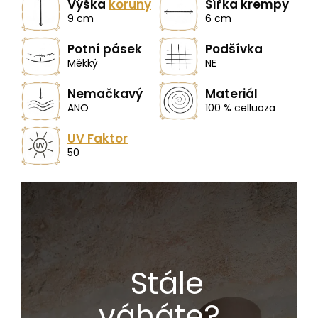
Výška
koruny
Šířka krempy
9 cm
6 cm
Potní pásek
Podšívka
Měkký
NE
Nemačkavý
Materiál
ANO
100 % celluoza
UV Faktor
50
Stále
váháte?