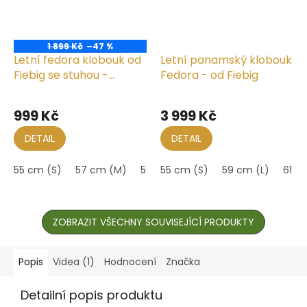
1 899 Kč
–47 %
Letní fedora klobouk od
Letní panamský klobouk
Fiebig se stuhou -
Fedora - od Fiebig
Traveller White
Průměrné
hodnocení
999 Kč
3 999 Kč
produktu
je
DETAIL
DETAIL
5,0
z
55 cm (S)
57 cm (M)
59 cm (L)
55 cm (S)
61 cm (XL)
59 cm (L)
61 c
5
hvězdiček.
ZOBRAZIT VŠECHNY SOUVISEJÍCÍ PRODUKTY
Popis
Videa (1)
Hodnocení
Značka
Detailní popis produktu