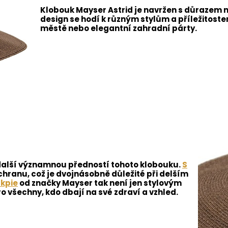
Klobouk Mayser Astrid je navržen s důrazem na
design se hodí k různým stylům a příležitoste
městě nebo elegantní zahradní párty.
další významnou předností tohoto klobouku.
S
hranu, což je dvojnásobně důležité při delším
rkpie
od značky Mayser tak není jen stylovým
o všechny, kdo dbají na své zdraví a vzhled.