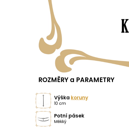
ROZMĚRY a PARAMETRY
Výška
koruny
10 cm
Potní pásek
Měkký