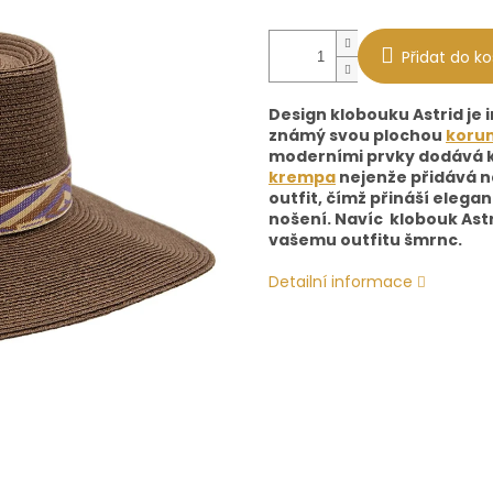
Přidat do ko
Design klobouku Astrid je
známý svou plochou
koru
moderními prvky dodává kl
krempa
nejenže přidává na
outfit, čímž přináší elega
nošení. Navíc klobouk Astr
vašemu outfitu šmrnc.
Detailní informace