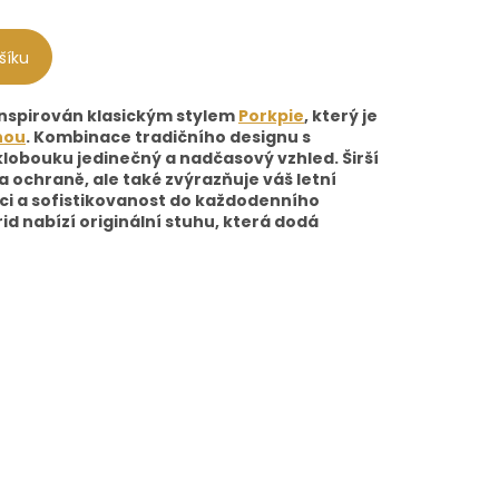
šíku
 inspirován klasickým stylem
Porkpie
, který je
nou
. Kombinace tradičního designu s
obouku jedinečný a nadčasový vzhled. Širší
 ochraně, ale také zvýrazňuje váš letní
nci a sofistikovanost do každodenního
id nabízí originální stuhu, která dodá