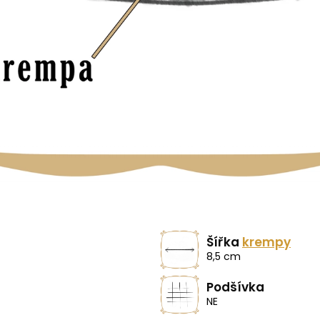
Šířka
krempy
8,5 cm
Podšívka
NE