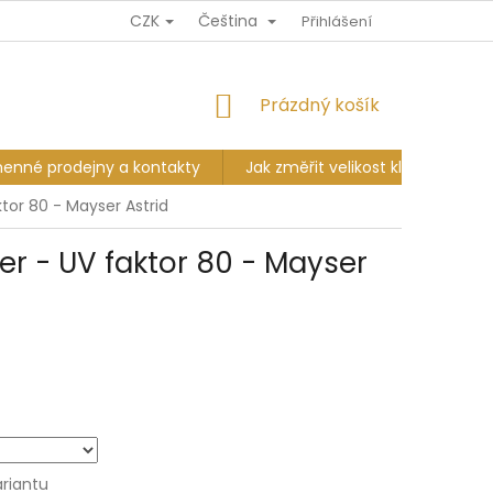
CZK
Čeština
Ů
DOPRAVA A PLATBA
VÝMĚNA A VRÁCENÍ
Přihlášení
KAMENNÉ PR
NÁKUPNÍ
Prázdný košík
KOŠÍK
enné prodejny a kontakty
Jak změřit velikost klobouku?
tor 80 - Mayser Astrid
er - UV faktor 80 - Mayser
ariantu