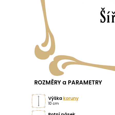
ROZMĚRY a PARAMETRY
Výška
koruny
10 cm
Potní pásek