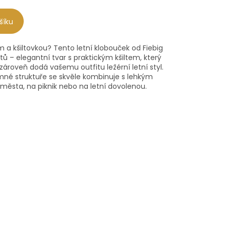
šíku
a kšiltovkou? Tento letní klobouček od Fiebig
ětů – elegantní tvar s praktickým kšiltem, který
zároveň dodá vašemu outfitu ležérní letní styl.
mné struktuře se skvěle kombinuje s lehkým
 města, na piknik nebo na letní dovolenou.