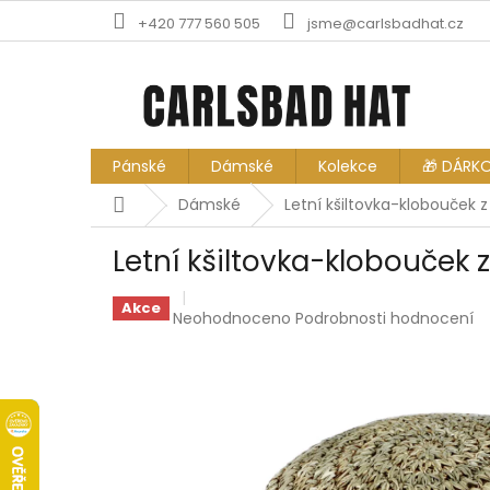
Přejít
+420 777 560 505
jsme@carlsbadhat.cz
na
obsah
Pánské
Dámské
Kolekce
🎁 DÁRK
Domů
Dámské
Letní kšiltovka-klobouček 
Letní kšiltovka-klobouček 
Akce
Průměrné
Neohodnoceno
Podrobnosti hodnocení
hodnocení
produktu
je
0,0
z
5
hvězdiček.