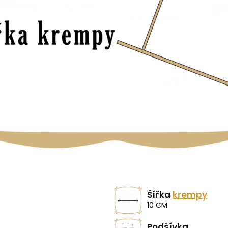
Šířka
krempy
10 CM
Podšívka