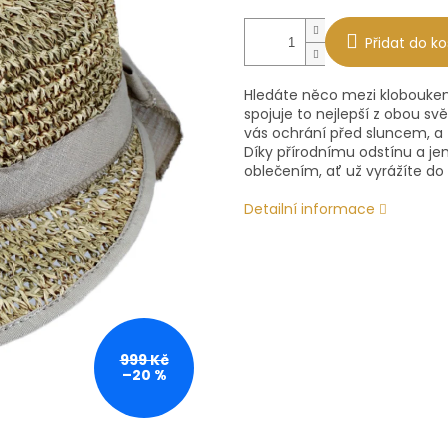
Přidat do ko
Hledáte něco mezi kloboukem 
spojuje to nejlepší z obou sv
vás ochrání před sluncem, a 
Díky přírodnímu odstínu a je
oblečením, ať už vyrážíte do
Detailní informace
999 Kč
–20 %