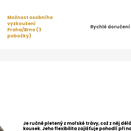
Možnost osobního
vyzkoušení
Rychlé doručení
Praha/Brno (3
pobočky)
Je ručně pletený z mořské trávy, což z něj d
kousek. Jeho flexibilita zajišťuje pohodlí při 