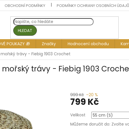
OBCHODNÍ PODMÍNKY
PODMÍNKY OCHRANY OSOBNÍCH ÚDAJ
HLEDAT
OVÉ POUKAZY 🎁
Značky
Hodnocení obchodu
Kam
z mořský trávy - Fiebig 1903 Crochet
z mořský trávy - Fiebig 1903 Croche
999 Kč
–20 %
799 Kč
Měrná
Velikost
cena:
Můžeme doručit do:
Zvolte v