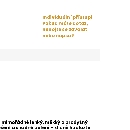
Individuální přístup!
Pokud máte dotaz,
nebojte se zavolat
nebo napsat!
ělá mimořádně lehký, měkký a prodyšný
nošení a snadné balení – klidně ho složte