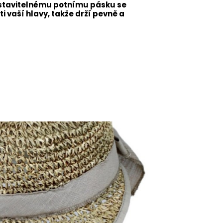
astavitelnému potnímu pásku se
i vaší hlavy, takže drží pevně a