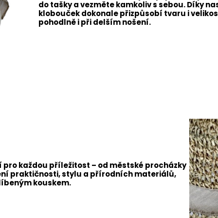
do tašky a vezměte kamkoliv s sebou. Díky n
klobouček dokonale přizpůsobí tvaru i velikost
pohodlně i při delším nošení.
ní pro každou příležitost – od městské procházky
í praktičnosti, stylu a přírodních materiálů,
blíbeným kouskem.