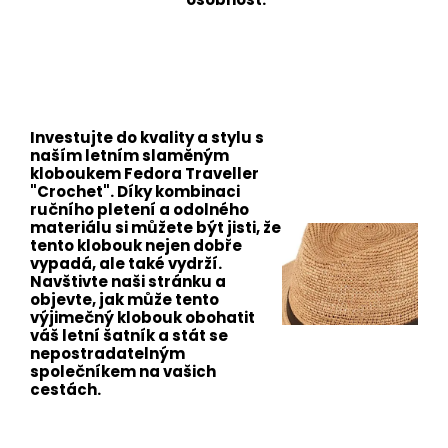
Investujte do kvality a stylu s
naším letním slaměným
kloboukem Fedora Traveller
"Crochet". Díky kombinaci
ručního pletení a odolného
materiálu si můžete být jisti, že
tento klobouk nejen dobře
vypadá, ale také vydrží.
Navštivte naši stránku a
objevte, jak může tento
výjimečný klobouk obohatit
váš letní šatník a stát se
nepostradatelným
společníkem na vašich
cestách.