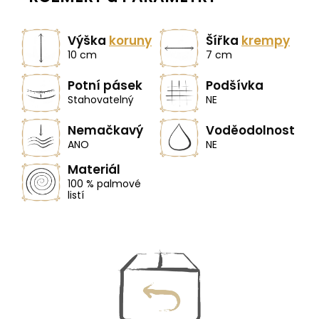
Výška
koruny
Šířka
krempy
10 cm
7 cm
Potní pásek
Podšívka
Stahovatelný
NE
Nemačkavý
Voděodolnost
ANO
NE
Materiál
100 % palmové
listí