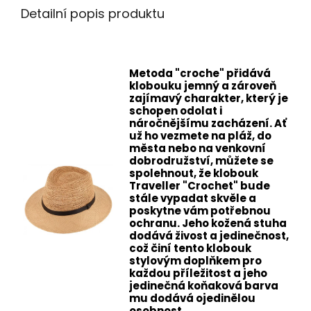
Detailní popis produktu
Metoda "croche" přidává
klobouku jemný a zároveň
zajímavý charakter, který je
schopen odolat i
náročnějšímu zacházení. Ať
už ho vezmete na pláž, do
města nebo na venkovní
dobrodružství, můžete se
spolehnout, že klobouk
Traveller "Crochet" bude
stále vypadat skvěle a
poskytne vám potřebnou
ochranu. Jeho kožená stuha
dodává živost a jedinečnost,
což činí tento klobouk
stylovým doplňkem pro
každou příležitost a jeho
jedinečná koňaková barva
mu dodává ojedinělou
osobnost.