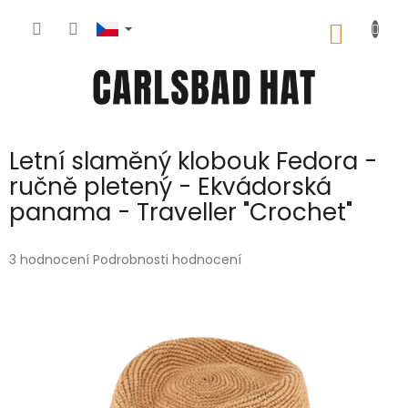
Přejít
na
NÁKUP
obsah
KOŠÍK
Letní slaměný klobouk Fedora -
ručně pletený - Ekvádorská
panama - Traveller "Crochet"
Průměrné
3 hodnocení
Podrobnosti hodnocení
hodnocení
produktu
je
5,0
z
5
hvězdiček.