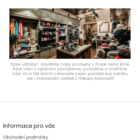
Stále váháte? Navštivte naše prodejny v Praze nebo Brně.
Rádi Vám s výběrem pomůžeme, poradíme a změříme
Vás! Vy si tak domů odnesete nejen parádní kus šatníku,
ale i individuální zážitek z nákupu klobouků!
Z
á
p
a
Informace pro vás
t
Obchodní podmínky
í