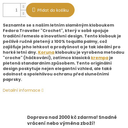
Přidat do košíku
Seznamte se s naším letním slaměným kloboukem
Fedora Traveller "Crochet", který v sobě spojuje
tradiční řemeslo a inovativní design. Tento klobouk je
pečlivě ručně pletený z 100% toquilla palmy, což
zajišťuje jeho lehkost a prodyšnost a je tak ideální pro
horké letní dny.
Koruna
klobouku je vyrobena metodou
"croche" (háčkování), zatímco klasická
krempa
je
pletená standardním způsobem. Tento originální
design poskytuje nejen elegantní vzhled, ale také
odolnost a spolehlivou ochranu před slunečními
paprsky.
Detailní informace
Doprava nad 2000 kč zdarma! Snadné
vrácení nebo výměna zboží!