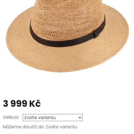
3 999 Kč
Měrná
Velikost
cena:
Můžeme doručit do:
Zvolte variantu