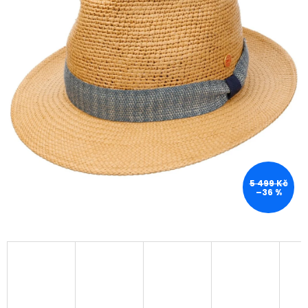
5 499 Kč
–36 %