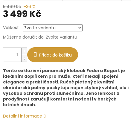
5 499 Kč
–36 %
3 499 Kč
Měrná
Velikost
cena:
Můžeme doručit do:
Zvolte variantu
Přidat do košíku
Tento exkluzivní panamský klobouk Fedora Bogart je
ideálním doplňkem pro muže, kteří hledají spojení
elegance a praktičnosti. Ručně pletený z kvalitní
ekvádorské palmy poskytuje nejen stylový vzhled, ale i
vysokou ochranu proti slunečnímu. Jeho lehkost a
prodyšnost zaručují komfortní nošení i v horkých
letních dnech.
Detailní informace