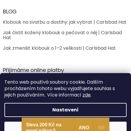
BLOG
Klobouk na svatbu a dostihy: jak vybrat | Carlsbad Hat
Jak čistit kožený klobouk a pečovat o něj | Carlsbad
Hat
Jak zmenšit klobouk o 1–2 velikosti | Carlsbad Hat
Přijímáme online platby
Tento web používá soubory cookie. Dalším
procházením tohoto webu vyjadřujete souhlas s
jejich používáním.. Více informací
zde
.
Nastavení
Vytvořil Shoptet Premium
Sleva 200 Kč na
Souhlasím
ANO
NE
Copyright 2026
CarlsbadHat
. Všechna práva vyhrazena.
první nákup?