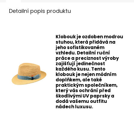
Detailní popis produktu
Klobouk je ozdoben modrou
stuhou, která přidává na
jeho sofistikovaném
vzhledu. Detailní ruční
práce a preciznost výroby
zajišťují jedinečnost
každého kusu. Tento
klobouk je nejen módním
doplňkem, ale také
praktickým společníkem,
který vás ochrání před
škodlivými UV paprsky a
dodá vašemu outfitu
nádech luxusu.