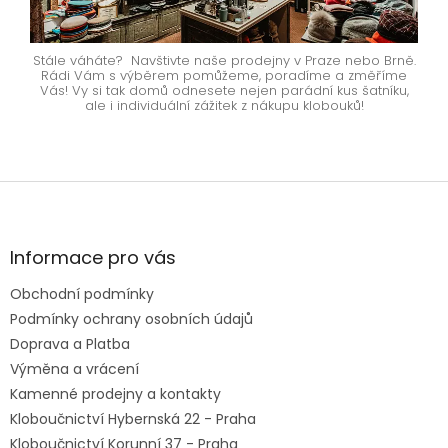
Stále váháte? Navštivte naše prodejny v Praze nebo Brně.
Rádi Vám s výběrem pomůžeme, poradíme a změříme
Vás! Vy si tak domů odnesete nejen parádní kus šatníku,
ale i individuální zážitek z nákupu klobouků!
Z
á
p
a
Informace pro vás
t
Obchodní podmínky
í
Podmínky ochrany osobních údajů
Doprava a Platba
Výměna a vrácení
Kamenné prodejny a kontakty
Kloboučnictví Hybernská 22 - Praha
Kloboučnictví Korunní 37 - Praha