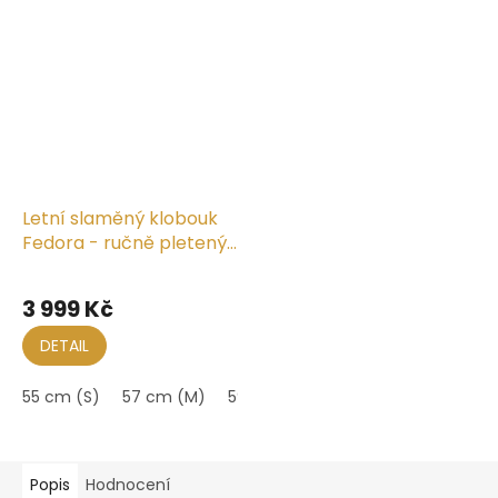
Letní slaměný klobouk
Fedora - ručně pletený
- Ekvádorská panama -
Průměrné
Traveller "Crochet"
hodnocení
3 999 Kč
produktu
je
DETAIL
5,0
z
55 cm (S)
57 cm (M)
59 cm (L)
5
hvězdiček.
Popis
Hodnocení