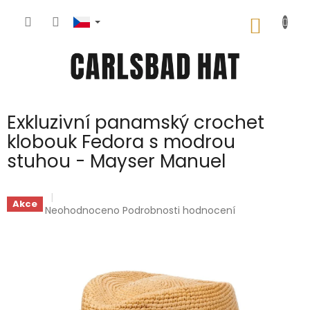
Přejít
na
NÁKUP
obsah
KOŠÍK
Exkluzivní panamský crochet
klobouk Fedora s modrou
stuhou - Mayser Manuel
Akce
Průměrné
Neohodnoceno
Podrobnosti hodnocení
hodnocení
produktu
je
0,0
z
5
hvězdiček.