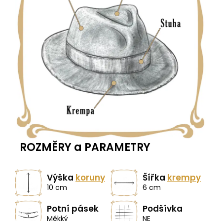
ROZMĚRY a PARAMETRY
Výška
koruny
Šířka
krempy
10 cm
6 cm
Potní pásek
Podšívka
Měkký
NE