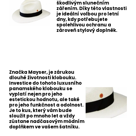
škodlivým slunečním
zářením. Díky této vlastnosti
je ideální volbou pro letní
dny, kdy potřebujete
spolehlivou ochranu a
zároveň stylový doplněk.
Značka Mayser, je zárukou
dlouhé životnosti klobouku.
Investice do tohoto luxusního
panamského klobouku se
vyplatí nejen pro jeho
estetickou hodnotu, ale také
pro jeho funkčnost a odolnost.
Je to kus, který vám bude
sloužit po mnoho let a vždy
zůstane nadčasovým módním
doplňkem ve vašem šatníku.