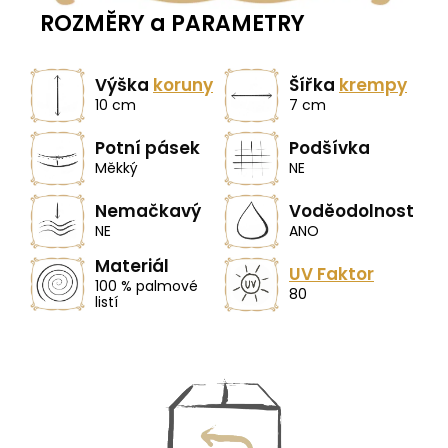
ROZMĚRY a PARAMETRY
Výška
koruny
Šířka
krempy
10 cm
7 cm
Potní pásek
Podšívka
Měkký
NE
Nemačkavý
Voděodolnost
NE
ANO
Materiál
UV Faktor
100 % palmové
80
listí