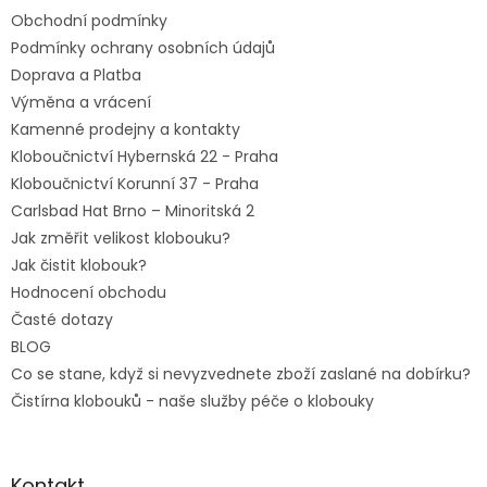
t
Obchodní podmínky
í
Podmínky ochrany osobních údajů
Doprava a Platba
Výměna a vrácení
Kamenné prodejny a kontakty
Kloboučnictví Hybernská 22 - Praha
Kloboučnictví Korunní 37 - Praha
Carlsbad Hat Brno – Minoritská 2
Jak změřit velikost klobouku?
Jak čistit klobouk?
Hodnocení obchodu
Časté dotazy
BLOG
Co se stane, když si nevyzvednete zboží zaslané na dobírku?
Čistírna klobouků - naše služby péče o klobouky
Kontakt