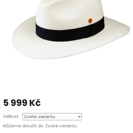
5 999 Kč
Měrná
Velikost
cena:
Můžeme doručit do:
Zvolte variantu