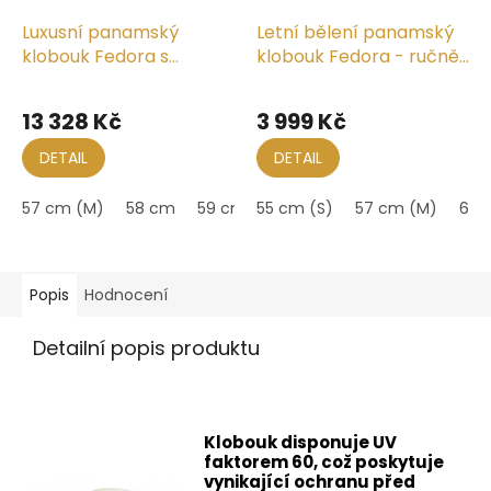
Luxusní panamský
Letní bělení panamský
klobouk Fedora s
klobouk Fedora - ručně
modrou stuhou -
pletený
Exklusive Mayser
13 328 Kč
3 999 Kč
Gedeon - UV faktor 80
DETAIL
DETAIL
57 cm (M)
58 cm
59 cm (L)
55 cm (S)
60 cm
57 cm (M)
61 cm (XL)
61 
Popis
Hodnocení
Detailní popis produktu
Klobouk disponuje UV
faktorem 60, což poskytuje
vynikající ochranu před