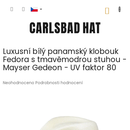
Přejít
na
NÁKUP
obsah
KOŠÍK
Luxusní bílý panamský klobouk
Fedora s tmavěmodrou stuhou -
Mayser Gedeon - UV faktor 80
Průměrné
Neohodnoceno
Podrobnosti hodnocení
hodnocení
produktu
je
0,0
z
5
hvězdiček.