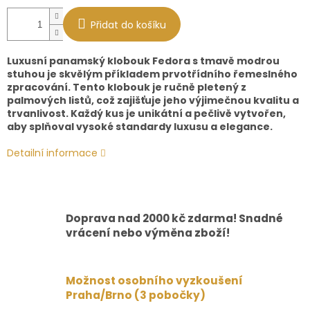
Přidat do košíku
Luxusní panamský klobouk Fedora s tmavě modrou
stuhou je skvělým příkladem prvotřídního řemeslného
zpracování. Tento klobouk je ručně pletený z
palmových listů, což zajišťuje jeho výjimečnou kvalitu a
trvanlivost. Každý kus je unikátní a pečlivě vytvořen,
aby splňoval vysoké standardy luxusu a elegance.
Detailní informace
Doprava nad 2000 kč zdarma! Snadné
vrácení nebo výměna zboží!
Možnost osobního vyzkoušení
Praha/Brno (3 pobočky)