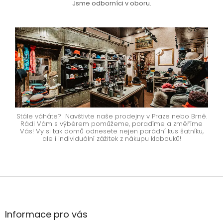
Jsme odborníci v oboru.
Stále váháte? Navštivte naše prodejny v Praze nebo Brně.
Rádi Vám s výběrem pomůžeme, poradíme a změříme
Vás! Vy si tak domů odnesete nejen parádní kus šatníku,
ale i individuální zážitek z nákupu klobouků!
Z
á
p
a
Informace pro vás