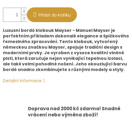
Přidat do košíku
Luxusní bordó klobouk Mayser - Manuel Mayser je
perfektním příkladem dokonalé elegance a špičkového
řemeslného zpracování. Tento klobouk, vytvořený
německou značkou Mayser, spojuje tradiční design s
moderními prvky. Je vyroben z vysoce kvalitní vlněné
plsti, která zaručuje nejen vynikající tepelnou izolaci,
ale také velmi pohodlné nošení. Jeho okouzlující barvu
bordó snadno zkombinujete s různými modely a styly.
Detailní informace
Doprava nad 2000 kč zdarma! Snadné
vrácení nebo výměna zboží!