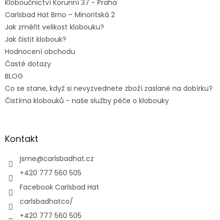
Kloboučnictví Korunní 37 - Praha
Carlsbad Hat Brno – Minoritská 2
Jak změřit velikost klobouku?
Jak čistit klobouk?
Hodnocení obchodu
Časté dotazy
BLOG
Co se stane, když si nevyzvednete zboží zaslané na dobírku?
Čistírna klobouků - naše služby péče o klobouky
Kontakt
jsme
@
carlsbadhat.cz
+420 777 560 505
Facebook Carlsbad Hat
carlsbadhatco/
+420 777 560 505