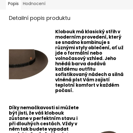
Popis
Hodnocení
Detailní popis produktu
Klobouk má klasický střih v
moderním provedení, který
se snadno kombinuje s
různými styly oblečení, ať už
jde o formální nebo
volnočasový vzhled. Jeho
hnědá barva dodává
každému outfitu
sofistikovaný nádech a silná
vlněná plst Vám zajistí
teplotní komfort v každém
počasí.
Díky nemačkavosti si můžete
být jisti, že váš klobouk
zůstane v perfektním stavu i
při dlouhých cestách. Vždy v
něm tak budete vypadat