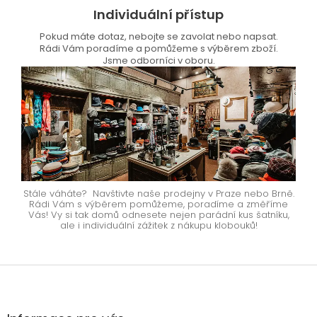
Individuální přístup
Pokud máte dotaz, nebojte se zavolat nebo napsat.
Rádi Vám poradíme a pomůžeme s výběrem zboží.
Jsme odborníci v oboru.
Stále váháte? Navštivte naše prodejny v Praze nebo Brně.
Rádi Vám s výběrem pomůžeme, poradíme a změříme
Vás! Vy si tak domů odnesete nejen parádní kus šatníku,
ale i individuální zážitek z nákupu klobouků!
Z
á
p