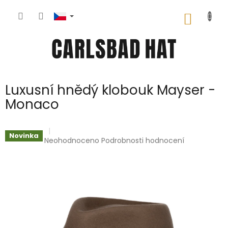
Přejít
na
NÁKUP
obsah
KOŠÍK
Luxusní hnědý klobouk Mayser -
Monaco
Novinka
Průměrné
Neohodnoceno
Podrobnosti hodnocení
hodnocení
produktu
je
0,0
z
5
hvězdiček.