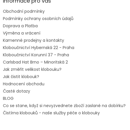
a
Informace pro vás
t
Obchodní podmínky
í
Podmínky ochrany osobních údajů
Doprava a Platba
Výměna a vrácení
Kamenné prodejny a kontakty
Kloboučnictví Hybernská 22 - Praha
Kloboučnictví Korunní 37 - Praha
Carlsbad Hat Brno – Minoritská 2
Jak změřit velikost klobouku?
Jak čistit klobouk?
Hodnocení obchodu
Časté dotazy
BLOG
Co se stane, když si nevyzvednete zboží zaslané na dobírku?
Čistírna klobouků - naše služby péče o klobouky