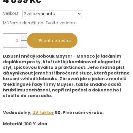
4 899 Kč
Měrná
Velikost
cena:
Můžeme doručit do:
Zvolte variantu
Přidat do košíku
Luxusní hnědý klobouk Mayser - Monaco je ideálním
doplňkem pro ty, kteří chtějí kombinovat elegantní
styl, špičkovou kvalitu a praktičnost. Jeho matná plst
dá vyniknout jemné stříbročerné stuze, která podtrhne
luxusní vzhled klobouku. Zároveň jde o jeden z modelů
trekkingové řady firmy Mayser, takže snadno odolá
hrubšímu zacházení, nepřízni počasí a dokonce ho i
stočíte do zavazadla.
Voděodolný,
UV faktor
50. Plně ruční výroba.
Materiál: 100 % vlna