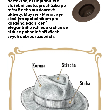
perfektně, ať už plánujete
služební cestu, procházku po
městě nebo outdoorové
aktivity. Mayser - Monaco je
skvělým společníkem pro
každého, kdo si cení
elegantního vzhledu a chce se
cítit se pohodlně při všech
svých dobrodružstvích.