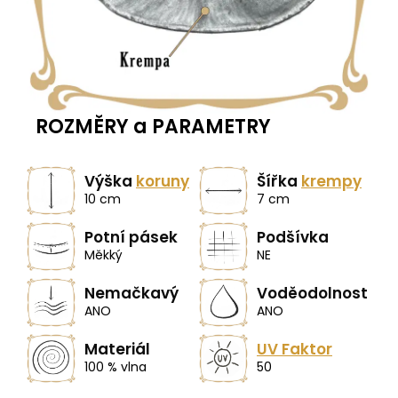
ROZMĚRY a PARAMETRY
Výška
koruny
Šířka
krempy
10 cm
7 cm
Potní pásek
Podšívka
Měkký
NE
Nemačkavý
Voděodolnost
ANO
ANO
Materiál
UV Faktor
100 % vlna
50