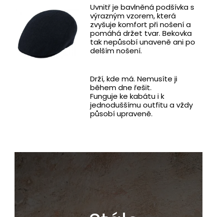
Uvnitř je bavlněná podšívka s
výrazným vzorem, která
zvyšuje komfort při nošení a
pomáhá držet tvar. Bekovka
tak nepůsobí unaveně ani po
delším nošení.
Drží, kde má. Nemusíte ji
během dne řešit.
Funguje ke kabátu i k
jednoduššímu outfitu a vždy
působí upraveně.