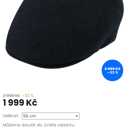
2 999 Kč
–33 %
2 999 Kč
–33 %
1 999 Kč
Měrná
Velikost
cena:
Můžeme doručit do:
Zvolte variantu