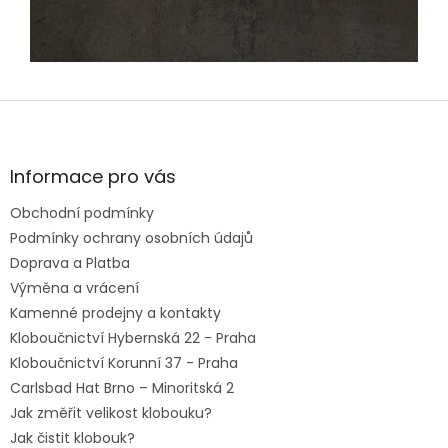
Z
á
p
a
Informace pro vás
t
Obchodní podmínky
í
Podmínky ochrany osobních údajů
Doprava a Platba
Výměna a vrácení
Kamenné prodejny a kontakty
Kloboučnictví Hybernská 22 - Praha
Kloboučnictví Korunní 37 - Praha
Carlsbad Hat Brno – Minoritská 2
Jak změřit velikost klobouku?
Jak čistit klobouk?