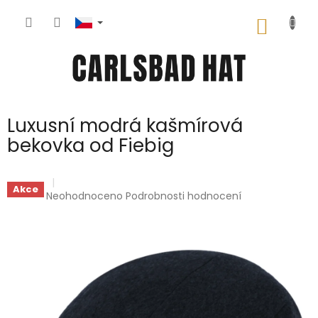
Přejít
na
NÁKUP
obsah
KOŠÍK
Luxusní modrá kašmírová
bekovka od Fiebig
Akce
Průměrné
Neohodnoceno
Podrobnosti hodnocení
hodnocení
produktu
je
0,0
z
5
hvězdiček.