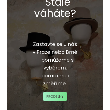
Stále
váháte?
Zastavte se u nás
v Praze nebo Brně
– pomůžeme s
výběrem,
poradíme i
změříme.
PRODEJNY