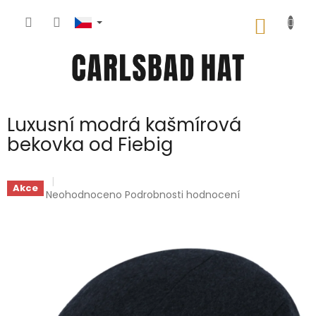
Přejít
na
NÁKUP
obsah
KOŠÍK
Luxusní modrá kašmírová
bekovka od Fiebig
Akce
Průměrné
Neohodnoceno
Podrobnosti hodnocení
hodnocení
produktu
je
0,0
z
5
hvězdiček.