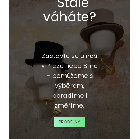
Stále
váháte?
Zastavte se u nás
v Praze nebo Brně
– pomůžeme s
výběrem,
poradíme i
změříme.
PRODEJNY