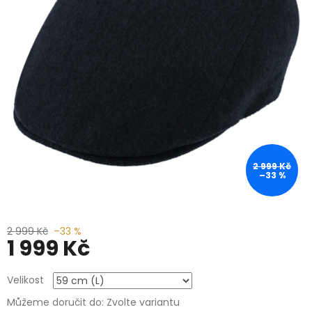
2 999 Kč
–33 %
2 999 Kč
–33 %
1 999 Kč
Měrná
Velikost
cena:
Můžeme doručit do:
Zvolte variantu