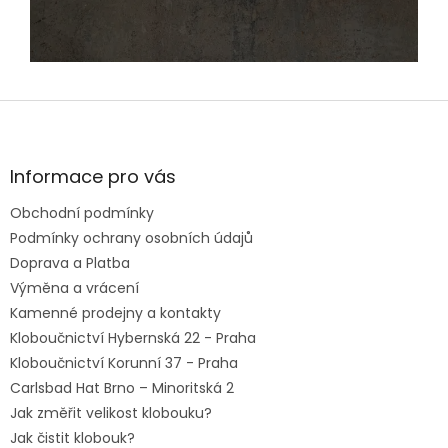
Z
á
p
a
Informace pro vás
t
Obchodní podmínky
í
Podmínky ochrany osobních údajů
Doprava a Platba
Výměna a vrácení
Kamenné prodejny a kontakty
Kloboučnictví Hybernská 22 - Praha
Kloboučnictví Korunní 37 - Praha
Carlsbad Hat Brno – Minoritská 2
Jak změřit velikost klobouku?
Jak čistit klobouk?