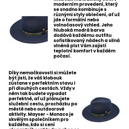
moderním provedení, který
se snadno kombinuje s
různými styly oblečení, ať už
jde o formální nebo
volnočasový vzhled. Jeho
hluboká modrá barva
dodává každému outfitu
sofistikovaný nádech a silná
vlněná plst Vám zajistí
teplotní komfort v každém
počasí.
Díky nemačkavosti si můžete
být jisti, že váš klobouk
zůstane v perfektním stavu i
při dlouhých cestách. Vždy v
něm tak budete vypadat
perfektně, ať už plánujete
služební cestu, procházku po
městě nebo outdoorové
aktivity. Mayser - Monaco je
skvělým společníkem pro
každého, kdo si cení