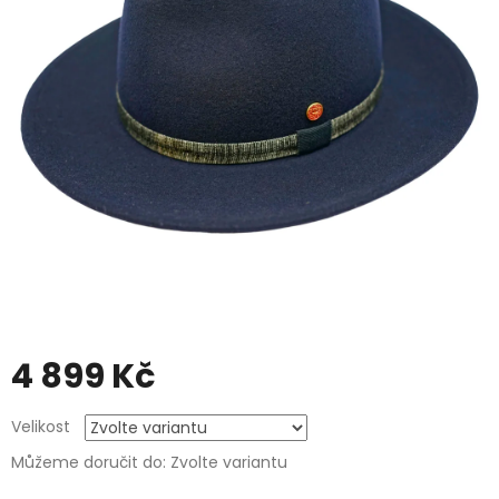
4 899 Kč
Měrná
Velikost
cena:
Můžeme doručit do:
Zvolte variantu