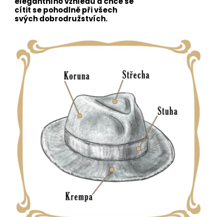
elegantního vzhledu a chce se
cítit se pohodlně při všech
svých dobrodružstvích.