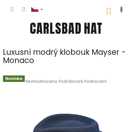
Přejít
na
NÁKUP
obsah
KOŠÍK
Luxusní modrý klobouk Mayser -
Monaco
Novinka
Průměrné
Neohodnoceno
Podrobnosti hodnocení
hodnocení
produktu
je
0,0
z
5
hvězdiček.