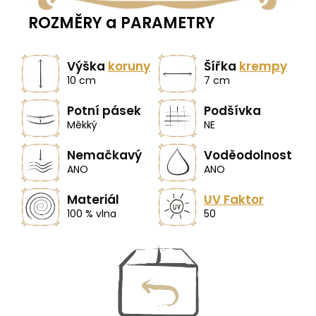
ROZMĚRY a PARAMETRY
Výška
koruny
Šířka
krempy
10 cm
7 cm
Potní pásek
Podšívka
Měkký
NE
Nemačkavý
Voděodolnost
ANO
ANO
Materiál
UV Faktor
100 % vlna
50