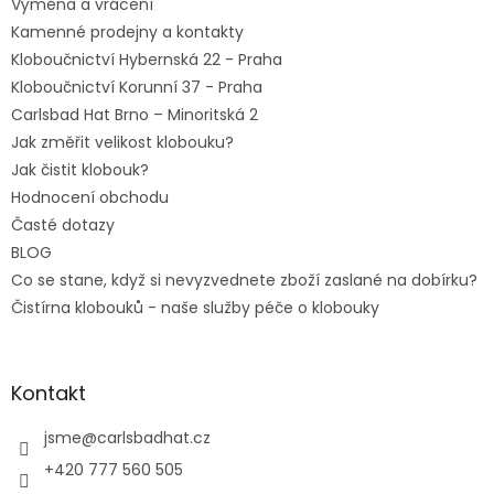
Výměna a vrácení
Kamenné prodejny a kontakty
Kloboučnictví Hybernská 22 - Praha
Kloboučnictví Korunní 37 - Praha
Carlsbad Hat Brno – Minoritská 2
Jak změřit velikost klobouku?
Jak čistit klobouk?
Hodnocení obchodu
Časté dotazy
BLOG
Co se stane, když si nevyzvednete zboží zaslané na dobírku?
Čistírna klobouků - naše služby péče o klobouky
Kontakt
jsme
@
carlsbadhat.cz
+420 777 560 505