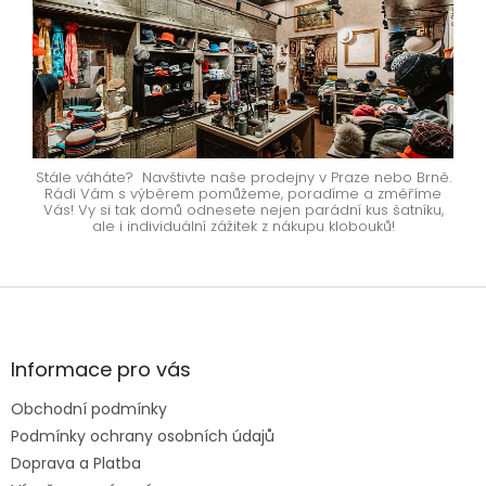
Stále váháte? Navštivte naše prodejny v Praze nebo Brně.
Rádi Vám s výběrem pomůžeme, poradíme a změříme
Vás! Vy si tak domů odnesete nejen parádní kus šatníku,
ale i individuální zážitek z nákupu klobouků!
Z
á
p
a
Informace pro vás
t
Obchodní podmínky
í
Podmínky ochrany osobních údajů
Doprava a Platba