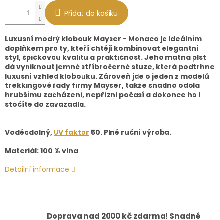
Přidat do košíku
Luxusní modrý klobouk Mayser - Monaco je ideálním
doplňkem pro ty, kteří chtějí kombinovat elegantní
styl, špičkovou kvalitu a praktičnost. Jeho matná plst
dá vyniknout jemné stříbročerné stuze, která podtrhne
luxusní vzhled klobouku. Zároveň jde o jeden z modelů
trekkingové řady firmy Mayser, takže snadno odolá
hrubšímu zacházení, nepřízni počasí a dokonce ho i
stočíte do zavazadla.
Voděodolný,
UV faktor
50. Plně ruční výroba.
Materiál: 100 % vlna
Detailní informace
Doprava nad 2000 kč zdarma! Snadné