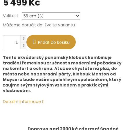
5 499 Kč
Měrná
Velikost
cena:
Můžeme doručit do:
Zvolte variantu
Přidat do košíku
Tento ekvádorský panamský klobouk kombinuje
tradiční řemeslnou zručnost s moderními požadavky
na komfort a ochranu. Ať už se chystáte na pláž, do
města nebo na zahradní párty, klobouk Menton od
Mayseru bude vaším spolehlivým společníkem, který
zaujme svým stylovým vzhledem a praktickými
vlastnostmi.
Detailní informace
Doprava nad 2000 kč zdarma! Snadné