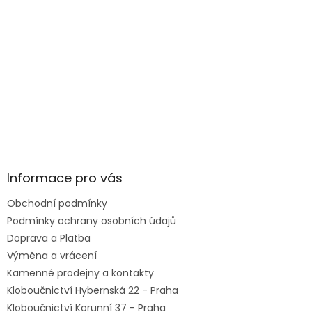
Stále váháte? Navštivte naše prodejny v Praze nebo Brně.
Rádi Vám s výběrem pomůžeme, poradíme a změříme
Vás! Vy si tak domů odnesete nejen parádní kus šatníku,
ale i individuální zážitek z nákupu klobouků!
Z
á
p
a
Informace pro vás
t
Obchodní podmínky
í
Podmínky ochrany osobních údajů
Doprava a Platba
Výměna a vrácení
Kamenné prodejny a kontakty
Kloboučnictví Hybernská 22 - Praha
Kloboučnictví Korunní 37 - Praha