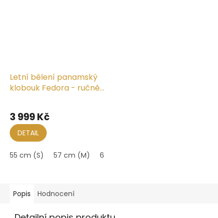
Letní bělení panamský
klobouk Fedora - ručně
pletený
3 999 Kč
DETAIL
55 cm (S)
57 cm (M)
61 cm (XL)
Popis
Hodnocení
Detailní popis produktu