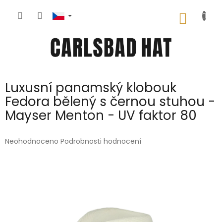
Přejít
na
NÁKUP
obsah
KOŠÍK
Luxusní panamský klobouk
Fedora bělený s černou stuhou -
Mayser Menton - UV faktor 80
Průměrné
Neohodnoceno
Podrobnosti hodnocení
hodnocení
produktu
je
0,0
z
5
hvězdiček.