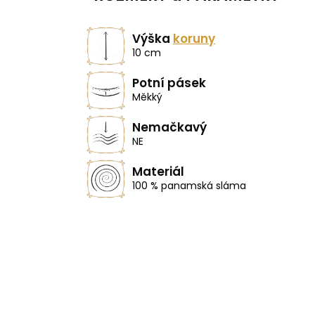
Výška
koruny
10 cm
Potní pásek
Měkký
Nemačkavý
NE
Materiál
100 % panamská sláma