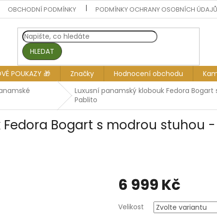
OBCHODNÍ PODMÍNKY
PODMÍNKY OCHRANY OSOBNÍCH ÚDAJ
HLEDAT
OVÉ POUKAZY 🎁
Značky
Hodnocení obchodu
Kam
panamské
Luxusní panamský klobouk Fedora Bogart s
Pablito
Fedora Bogart s modrou stuhou - r
6 999 Kč
Měrná
Velikost
cena: