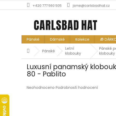
Přejít
+420 777 560 505
jsme@carlsbadhat.cz
na
obsah
Pánské
Dámské
Kolekce
🎁 DÁRK
Letní
Pánské 
Domů
Pánské
klobouky
klobouky
Luxusní panamský klobouk 
80 - Pablito
Průměrné
Neohodnoceno
Podrobnosti hodnocení
hodnocení
produktu
je
0,0
z