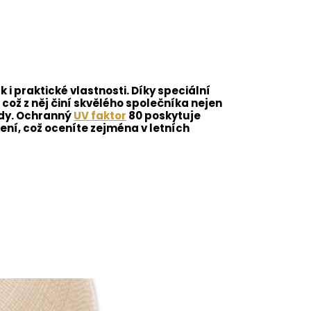
i praktické vlastnosti. Díky speciální
což z něj činí skvělého společníka nejen
ody. Ochranný
UV faktor
80 poskytuje
ní, což oceníte zejména v letních