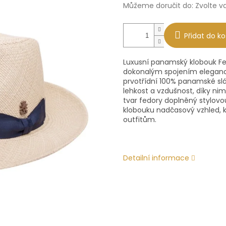
Můžeme doručit do:
Zvolte v
Přidat do ko
Luxusní panamský klobouk F
dokonalým spojením elegance
prvotřídní 100% panamské slá
lehkost a vzdušnost, díky nimž
tvar fedory doplněný stylo
klobouku nadčasový vzhled, k
outfitům.
Detailní informace