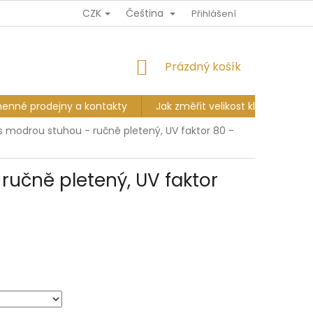
CZK
Čeština
Ů
DOPRAVA A PLATBA
VÝMĚNA A VRÁCENÍ
Přihlášení
KAMENNÉ PR
NÁKUPNÍ
Prázdný košík
KOŠÍK
enné prodejny a kontakty
Jak změřit velikost klobouku?
 modrou stuhou - ručně pletený, UV faktor 80 -
učně pletený, UV faktor