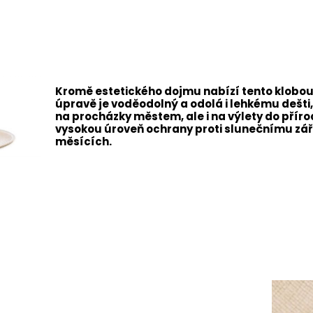
Kromě estetického dojmu nabízí tento klobouk 
úpravě je voděodolný a odolá i lehkému dešti, 
na procházky městem, ale i na výlety do přír
vysokou úroveň ochrany proti slunečnímu záře
měsících.