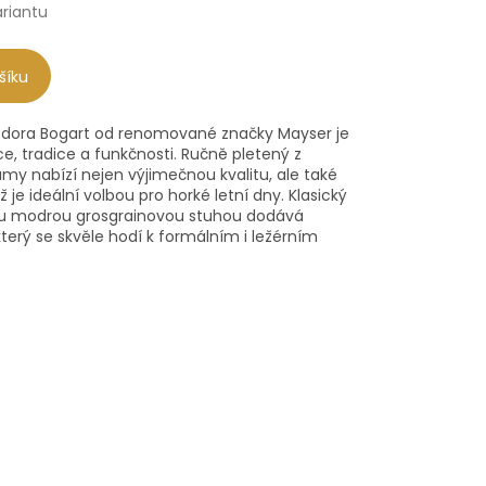
ariantu
šíku
edora Bogart od renomované značky Mayser je
, tradice a funkčnosti. Ručně pletený z
my nabízí nejen výjimečnou kvalitu, ale také
 je ideální volbou pro horké letní dny. Klasický
vou modrou grosgrainovou stuhou dodává
terý se skvěle hodí k formálním i ležérním