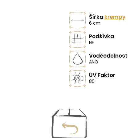
Šířka
krempy
6 cm
Podšívka
NE
Voděodolnost
ANO
UV Faktor
80