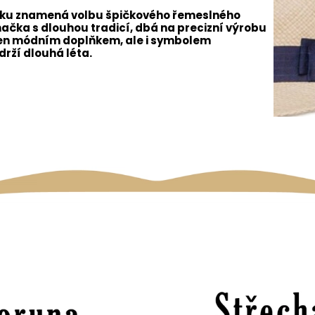
uku znamená volbu špičkového řemeslného
načka s dlouhou tradicí, dbá na precizní výrobu
 jen módním doplňkem, ale i symbolem
drží dlouhá léta.