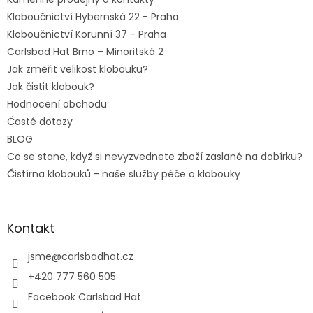
Kloboučnictví Hybernská 22 - Praha
Kloboučnictví Korunní 37 - Praha
Carlsbad Hat Brno – Minoritská 2
Jak změřit velikost klobouku?
Jak čistit klobouk?
Hodnocení obchodu
Časté dotazy
BLOG
Co se stane, když si nevyzvednete zboží zaslané na dobírku?
Čistírna klobouků - naše služby péče o klobouky
Kontakt
jsme
@
carlsbadhat.cz
+420 777 560 505
Facebook Carlsbad Hat