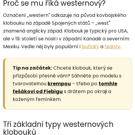
Proč se mu říká westernový?
Označení „western" odkazuje na původ kovbojského
klobouku na západě Spojených států – „west"
znamená anglicky západ. Klobouk je typický pro USA,
ale v 19. století se nosil i v západní Kanadě a severním
Mexiku. Vedle něj byly populární i
buřinky
a
fedory
.
Tip na začátek:
Chcete klobouk, který se
přizpůsobí přesně vám? Sáhněte po modelu s
tvarovatelnou
krempou
– třeba po
tomhle
fešákovi od Fiebigu
s drátem po okraji a
koženým řemínkem.
Tři základní typy westernových
klobouků