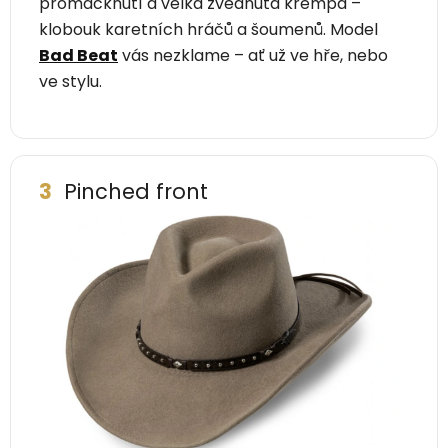
promáčknutí a velká zvednutá krempa –
klobouk karetních hráčů a šoumenů. Model
Bad Beat
vás nezklame – ať už ve hře, nebo
ve stylu.
3
Pinched front