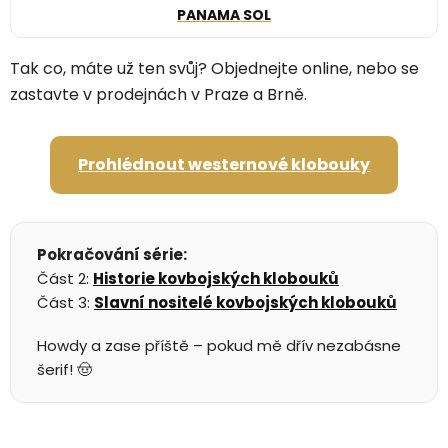
PANAMA SOL
Tak co, máte už ten svůj? Objednejte online, nebo se
zastavte v prodejnách v Praze a Brně.
Prohlédnout westernové klobouky
Pokračování série:
Část 2:
Historie kovbojských klobouků
Část 3:
Slavní nositelé kovbojských klobouků
Howdy a zase příště – pokud mě dřív nezabásne
šerif! 🤠