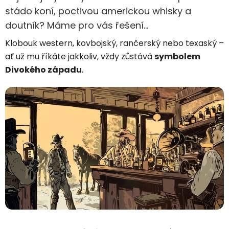
stádo koní, poctivou americkou whisky a
doutník? Máme pro vás řešení…
Klobouk western, kovbojský, rančerský nebo texaský –
ať už mu říkáte jakkoliv, vždy zůstává
symbolem
Divokého západu
.