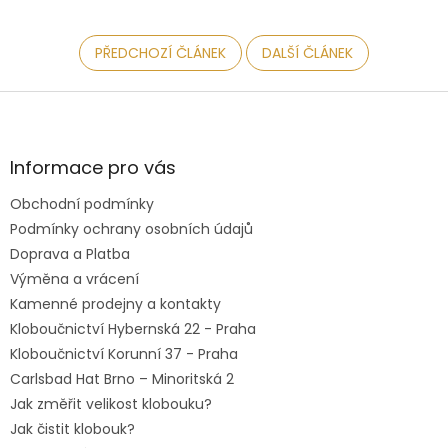
PŘEDCHOZÍ ČLÁNEK
DALŠÍ ČLÁNEK
Z
á
p
a
Informace pro vás
t
Obchodní podmínky
í
Podmínky ochrany osobních údajů
Doprava a Platba
Výměna a vrácení
Kamenné prodejny a kontakty
Kloboučnictví Hybernská 22 - Praha
Kloboučnictví Korunní 37 - Praha
Carlsbad Hat Brno – Minoritská 2
Jak změřit velikost klobouku?
Jak čistit klobouk?