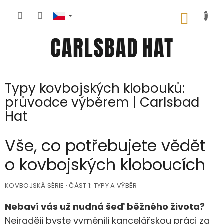
Přejít
na
NÁKUP
obsah
KOŠÍK
Typy kovbojských klobouků:
průvodce výběrem | Carlsbad
Hat
Vše, co potřebujete vědět
o kovbojských kloboucích
KOVBOJSKÁ SÉRIE · ČÁST 1: TYPY A VÝBĚR
Nebaví vás už nudná šeď běžného života?
Nejraději byste vyměnili kancelářskou práci za