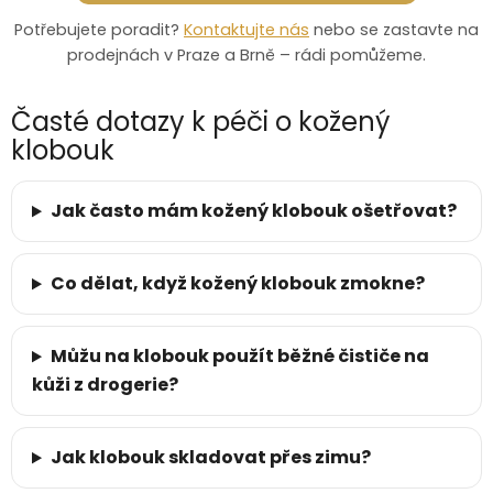
Potřebujete poradit?
Kontaktujte nás
nebo se zastavte na
prodejnách v Praze a Brně – rádi pomůžeme.
Časté dotazy k péči o kožený
klobouk
Jak často mám kožený klobouk ošetřovat?
Co dělat, když kožený klobouk zmokne?
Můžu na klobouk použít běžné čističe na
kůži z drogerie?
Jak klobouk skladovat přes zimu?