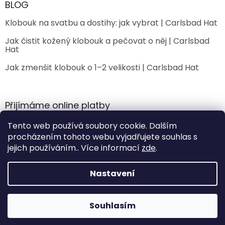
BLOG
Klobouk na svatbu a dostihy: jak vybrat | Carlsbad Hat
Jak čistit kožený klobouk a pečovat o něj | Carlsbad
Hat
Jak zmenšit klobouk o 1–2 velikosti | Carlsbad Hat
Přijímáme online platby
Tento web používá soubory cookie. Dalším
procházením tohoto webu vyjadřujete souhlas s
jejich používáním.. Více informací
zde
.
Nastavení
Vytvořil Shoptet Premium
Sleva 200 Kč na
Souhlasím
ANO
NE
Copyright 2026
CarlsbadHat
. Všechna práva vyhrazena.
první nákup?