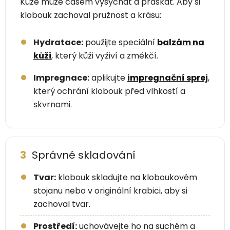
Kůže může časem vysychat a praskat. Aby si
klobouk zachoval pružnost a krásu:
Hydratace:
použijte speciální
balzám na
kůži
, který kůži vyživí a změkčí.
Impregnace:
aplikujte
impregnační sprej
,
který ochrání klobouk před vlhkostí a
skvrnami.
3
Správné skladování
Tvar:
klobouk skladujte na kloboukovém
stojanu nebo v originální krabici, aby si
zachoval tvar.
Prostředí:
uchovávejte ho na suchém a