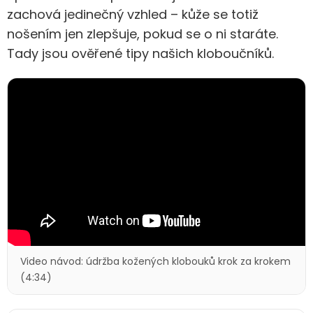
zachová jedinečný vzhled – kůže se totiž
nošením jen zlepšuje, pokud se o ni staráte.
Tady jsou ověřené tipy našich kloboučníků.
Video návod: údržba kožených klobouků krok za krokem
(4:34)