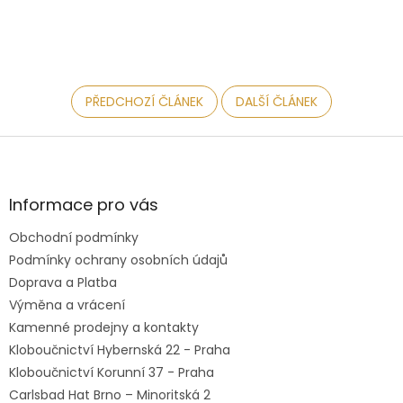
PŘEDCHOZÍ ČLÁNEK
DALŠÍ ČLÁNEK
Z
á
p
a
Informace pro vás
t
Obchodní podmínky
í
Podmínky ochrany osobních údajů
Doprava a Platba
Výměna a vrácení
Kamenné prodejny a kontakty
Kloboučnictví Hybernská 22 - Praha
Kloboučnictví Korunní 37 - Praha
Carlsbad Hat Brno – Minoritská 2