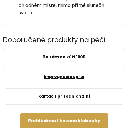
chladném místě, mimo přímé sluneční
světlo.
Doporučené produkty na péči
Balzám na kůži 1909
Impregnační sprej
Kartáč z přírodních žíní
Prohlédnout kožené klobouky