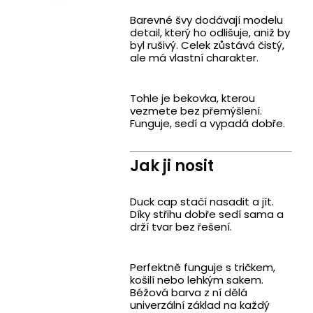
Barevné švy dodávají modelu
detail, který ho odlišuje, aniž by
byl rušivý. Celek zůstává čistý,
ale má vlastní charakter.
Tohle je bekovka, kterou
vezmete bez přemýšlení.
Funguje, sedí a vypadá dobře.
Jak ji nosit
Duck cap stačí nasadit a jít.
Díky střihu dobře sedí sama a
drží tvar bez řešení.
Perfektně funguje s tričkem,
košilí nebo lehkým sakem.
Béžová barva z ní dělá
univerzální základ na každý