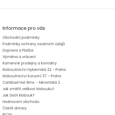
Z
á
p
a
Informace pro vás
t
Obchodní podmínky
í
Podmínky ochrany osobních údajů
Doprava a Platba
Výměna a vrácení
Kamenné prodejny a kontakty
Kloboučnictví Hybernská 22 - Praha
Kloboučnictví Korunní 37 - Praha
Carlsbad Hat Brno – Minoritská 2
Jak změřit velikost klobouku?
Jak čistit klobouk?
Hodnocení obchodu
Časté dotazy
BLOG