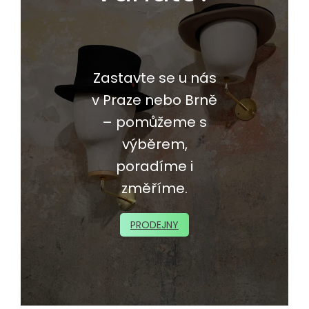
Zastavte se u nás
v Praze nebo Brně
– pomůžeme s
výběrem,
poradíme i
změříme.
PRODEJNY