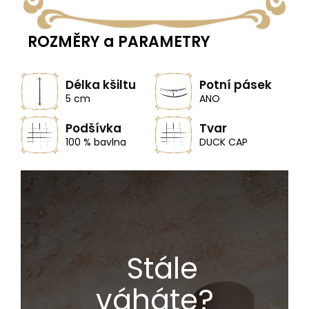
ROZMĚRY a PARAMETRY
Délka kšiltu
Potní pásek
5 cm
ANO
Podšívka
Tvar
100 % bavlna
DUCK CAP
Stále
váháte?