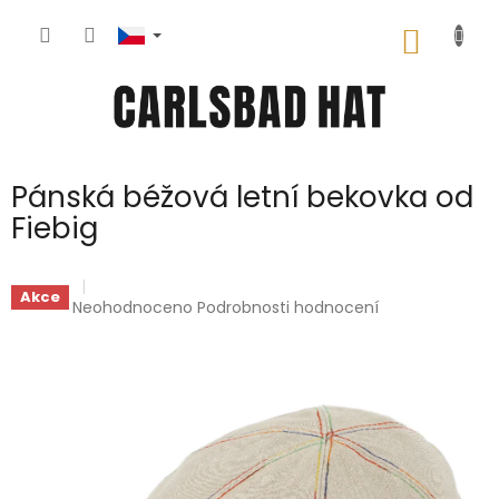
Přejít
na
NÁKUP
obsah
KOŠÍK
Pánská béžová letní bekovka od
Fiebig
Akce
Průměrné
Neohodnoceno
Podrobnosti hodnocení
hodnocení
produktu
je
0,0
z
5
hvězdiček.