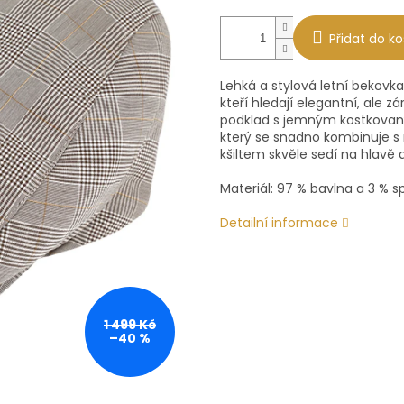
Přidat do ko
Lehká a stylová letní bekovka
kteří hledají elegantní, ale 
podklad s jemným kostkova
který se snadno kombinuje s r
kšiltem skvěle sedí na hlavě 
Materiál: 97 % bavlna a 3 % s
Detailní informace
1 499 Kč
–40 %