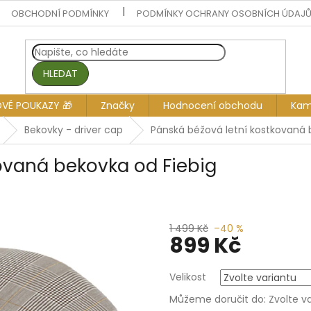
OBCHODNÍ PODMÍNKY
PODMÍNKY OCHRANY OSOBNÍCH ÚDAJ
HLEDAT
OVÉ POUKAZY 🎁
Značky
Hodnocení obchodu
Kam
Bekovky - driver cap
Pánská béžová letní kostkovaná 
ovaná bekovka od Fiebig
1 499 Kč
–40 %
899 Kč
Měrná
Velikost
cena:
Můžeme doručit do:
Zvolte v