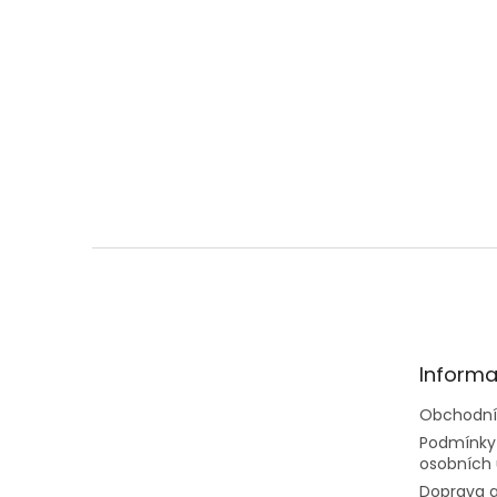
Zastavte se u nás
Z
á
p
a
t
Informa
í
Obchodní
Podmínky
osobních 
Doprava a