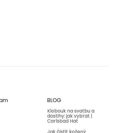
oradíme i změříme.
ram
BLOG
Klobouk na svatbu a
dostihy: jak vybrat |
Carlsbad Hat
Jak čistit kožený