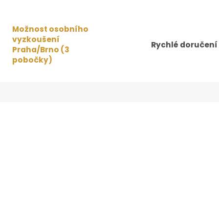
Možnost osobního
vyzkoušení
Rychlé doručení
Praha/Brno (3
pobočky)
Bekovka je vyrobena z lehké a prodyšné l