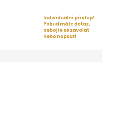
Individuální přístup!
Pokud máte dotaz,
nebojte se zavolat
nebo napsat!
átky, která zajistí komfort i v horkém počasí.