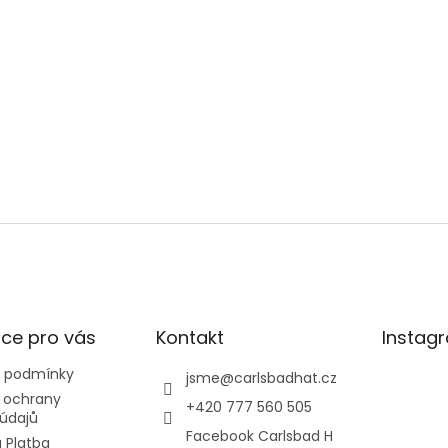
 v Praze nebo Brně – pomůžeme s výběrem, p
PRODEJNY
ce pro vás
Kontakt
Instag
 podmínky
jsme
@
carlsbadhat.cz
 ochrany
+420 777 560 505
údajů
Facebook Carlsbad H
 Platba