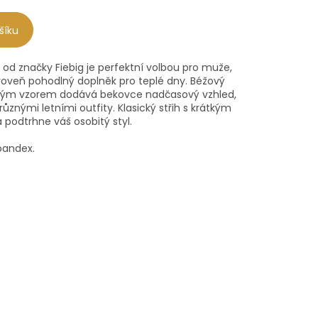
šíku
 od značky Fiebig je perfektní volbou pro muže,
zároveň pohodlný doplněk pro teplé dny. Béžový
ným vzorem dodává bekovce nadčasový vzhled,
ůznými letními outfity. Klasický střih s krátkým
a podtrhne váš osobitý styl.
pandex.