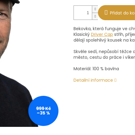
Přidat do ko
Bekovka, která funguje ve chv
Klasický
Driver Cap
střih, pří
dělají spolehlivý kousek na k
Skvěle sedí, nepůsobí těžce a
město, cestu do práce i víke
Materiál: 100 % bavlna
Detailní informace
999 Kč
–35 %