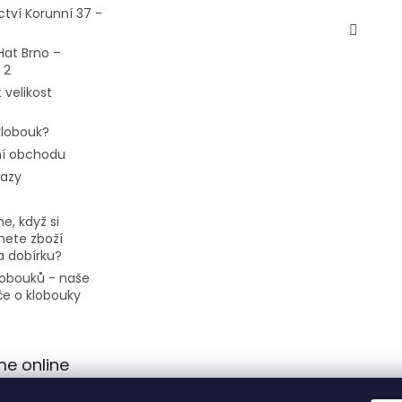
ctví Korunní 37 -
Hat Brno –
 2
 velikost
 klobouk?
í obchodu
tazy
e, když si
ete zboží
a dobírku?
klobouků - naše
če o klobouky
me online