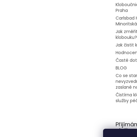
Kloboučni
Praha
Carlsbad 
Minoritská
Jak změřit
klobouku?
Jak čistit
Hodnocen
Časté do
BLOG
Co se stan
nevyzvedn
zaslané n
Čistírna 
služby pé
Přijímá
platby