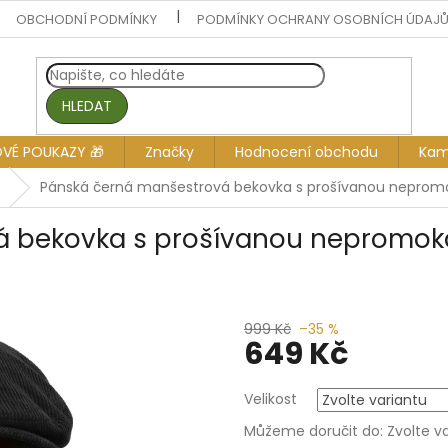
OBCHODNÍ PODMÍNKY
PODMÍNKY OCHRANY OSOBNÍCH ÚDAJ
HLEDAT
OVÉ POUKAZY 🎁
Značky
Hodnocení obchodu
Kam
Pánská černá manšestrová bekovka s prošívanou neprom
á bekovka s prošívanou nepromok
999 Kč
–35 %
649 Kč
Měrná
Velikost
cena:
Můžeme doručit do:
Zvolte v