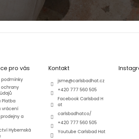
ce pro vás
Kontakt
Instag
 podmínky
jsme
@
carlsbadhat.cz
 ochrany
+420 777 560 505
údajů
Facebook Carlsbad H
 Platba
at
 vrácení
carlsbadhatco/
prodejny a
+420 777 560 505
ctví Hybernská
Youtube Carlsbad Hat
a