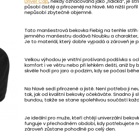
Driver Cap
, někdy označovaná jako „řidička“, je stř
působí čistěji a přirozeněji na hlavě. Má nižší prof
nepůsobí zbytečně objemně.
Tato manšestrová bekovka Fiebig na tenhle střih 
jemného manšestru dodává hloubku a charakter, 
Je to materiál, který dobře vypadá a zároveň je 
Velkou výhodou je vnitřní prošívaná podšívka s o
komfort i ve větru nebo při lehkém dešti, aniž by 
skvěle hodí pro jaro a podzim, kdy se počasí bě
Na hlavě sedí přirozeně a jistě. Není potřeba ji n
tak, jak od kvalitní bekovky očekáváte. Snadno ji
bundou, takže se stane spolehlivou součástí kaž
Je ideální pro muže, kteří chtějí univerzální beko
funguje v přechodném období, kdy potřebujete něco
zároveň zůstane pohodlné po celý den.