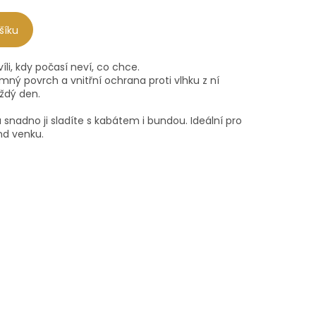
šíku
íli, kdy počasí neví, co chce.
jemný povrch a vnitřní ochrana proti vlhku z ní
aždý den.
 snadno ji sladíte s kabátem i bundou. Ideální pro
nd venku.