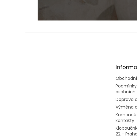
Z
á
p
a
t
Informa
í
Obchodní
Podmínky
osobních 
Doprava a
Výměna a
Kamenné 
kontakty
Kloboučni
22 - Prah