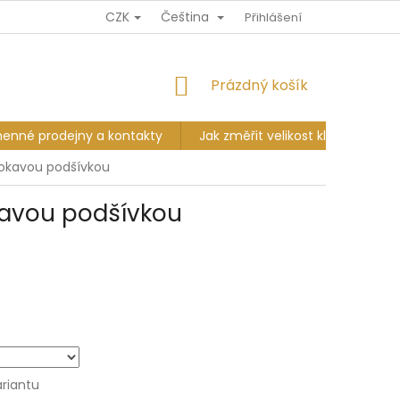
CZK
Čeština
Ů
DOPRAVA A PLATBA
VÝMĚNA A VRÁCENÍ
Přihlášení
KAMENNÉ PR
NÁKUPNÍ
Prázdný košík
KOŠÍK
enné prodejny a kontakty
Jak změřit velikost klobouku?
okavou podšívkou
avou podšívkou
ariantu