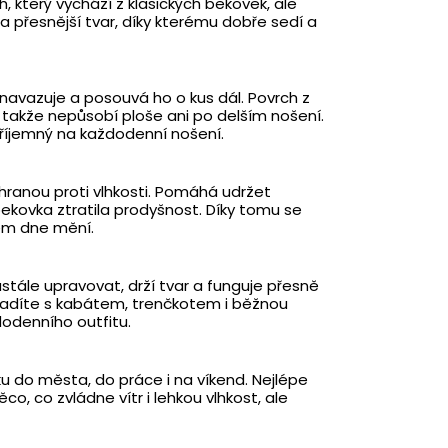
ih, který vychází z klasických bekovek, ale
il a přesnější tvar, díky kterému dobře sedí a
navazuje a posouvá ho o kus dál. Povrch z
takže nepůsobí ploše ani po delším nošení.
příjemný na každodenní nošení.
chranou proti vlhkosti. Pomáhá udržet
bekovka ztratila prodyšnost. Díky tomu se
hem dne mění.
eustále upravovat, drží tvar a funguje přesně
 sladíte s kabátem, trenčkotem i běžnou
dodenního outfitu.
vku do města, do práce i na víkend. Nejlépe
, co zvládne vítr i lehkou vlhkost, ale