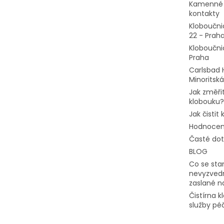
Kamenné 
kontakty
Kloboučni
22 - Prah
Kloboučni
Praha
Carlsbad 
Minoritská
Jak změřit
klobouku?
Jak čistit
Hodnocen
Časté do
BLOG
Co se stan
nevyzvedn
zaslané n
Čistírna 
služby pé