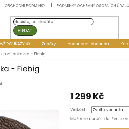
OBCHODNÍ PODMÍNKY
PODMÍNKY OCHRANY OSOBNÍCH ÚDAJ
HLEDAT
OVÉ POUKAZY 🎁
Značky
Hodnocení obchodu
Kam
zimní bekovka - Fiebig
a - Fiebig
í
1 299 Kč
Měrná
Velikost
cena:
Můžeme doručit do:
Zvolte v