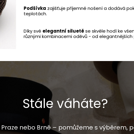
Podšívka
zajišťuje příjemné nošení a dodává pokr
teplotách.
Díky své
elegantní siluetě
se skvěle hodí ke vše
různými kombinacemi oděvů - od elegantnějších p
Stále váháte?
 v Praze nebo Brně – pomůžeme s výběrem, p