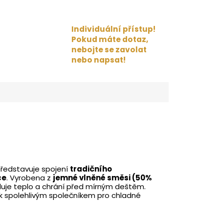
Individuální přístup!
Pokud máte dotaz,
nebojte se zavolat
nebo napsat!
ředstavuje spojení
tradičního
ce
. Vyrobena z
jemné vlněné směsi (50%
oluje teplo a chrání před mírným deštěm.
 spolehlivým společníkem pro chladné