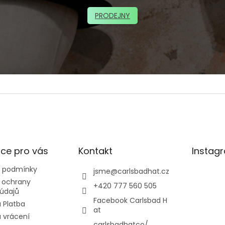
PRODEJNY
ce pro vás
Kontakt
Instag
 podmínky
jsme
@
carlsbadhat.cz
 ochrany
+420 777 560 505
údajů
Facebook Carlsbad H
 Platba
at
 vrácení
carlsbadhatco/