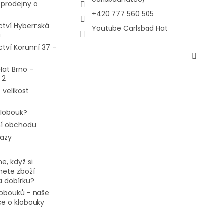
prodejny a
+420 777 560 505
ctví Hybernská
Youtube Carlsbad Hat
a
ctví Korunní 37 -
Hat Brno –
 2
 velikost
 klobouk?
í obchodu
tazy
e, když si
ete zboží
a dobírku?
klobouků - naše
če o klobouky