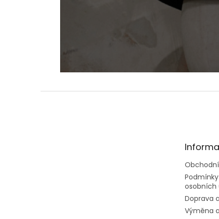
Z
á
p
a
t
Informa
í
Obchodní
Podmínky
osobních 
Doprava a
Výměna a