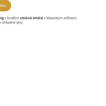
šíku
ig
z kvalitní
vlněné směsi
s klasickým střihem.
ro chladné dny.