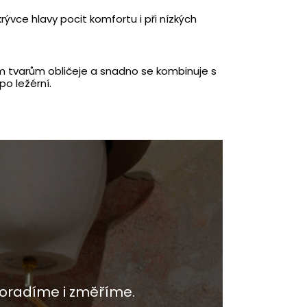
ývce hlavy pocit komfortu i při nízkých
m tvarům obličeje a snadno se kombinuje s
o ležérní.
oradíme i změříme.